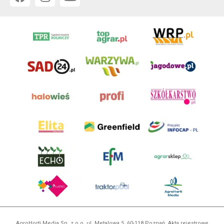
AgroHorti Media Sp. z o.o. ul. Metalowa 5, 60-118 Poznań. Akta rejestrowe