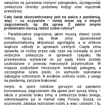
narażone na porażenie różnymi patogenami, występowały
zwłaszcza choroby podstawy łodygi oraz mączniak
prawdziwy.
Cały świat skoncentrowany jest na walce z pandemią,
więc – co oczywiste – mniej mówi się o innych
zagrożeniach, np. dla upraw. Z jakimi innymi
problemami muszą radzić sobie rolnicy?
- Paradoksalnie zagrożenia, jakim muszą stawić czoło
rolnicy, łączą się. Brak zimy spowodował
ponadnormatywną aktywność agrofagów, a w efekcie
większe szkody w uprawach ozimych. Ciepła zima
sprawiła, że rośliny przez cały czas się rozwijały, to jest
widoczne zwłaszcza w uprawach rzepaku. Na
przedwiośniu wytwarzał on już pędy, które zostały
uszkodzone z powodu marcowych przymrozków. W
miejsca uszkodzeń mrozowych wniknęły patogeny, a
szczególnie szara pleśń, co wymusiło wykonanie
zabiegów ochronnych. A środków ochrony roślin, z uwagi
na pandemię, zaczyna brakować.
Innym, w opinii rolników gorszym od pandemii
koronawirusa, zagrożeniem dla upraw jest susza, którą –
także z powodu braku zimy, a zwłaszcza braku śniegu,
odnotowujemy już w niemal całej Polsce. Susza, co
oczywiste, zagraża wzrostowi roślin, a więc i plonom. I tu,