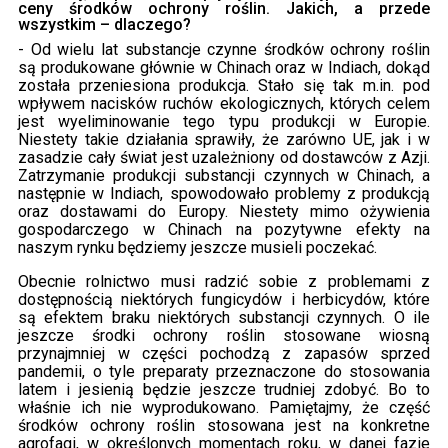
ceny środków ochrony roślin. Jakich, a przede
wszystkim – dlaczego?
- Od wielu lat substancje czynne środków ochrony roślin
są produkowane głównie w Chinach oraz w Indiach, dokąd
została przeniesiona produkcja. Stało się tak m.in. pod
wpływem nacisków ruchów ekologicznych, których celem
jest wyeliminowanie tego typu produkcji w Europie.
Niestety takie działania sprawiły, że zarówno UE, jak i w
zasadzie cały świat jest uzależniony od dostawców z Azji.
Zatrzymanie produkcji substancji czynnych w Chinach, a
następnie w Indiach, spowodowało problemy z produkcją
oraz dostawami do Europy. Niestety mimo ożywienia
gospodarczego w Chinach na pozytywne efekty na
naszym rynku będziemy jeszcze musieli poczekać.
Obecnie rolnictwo musi radzić sobie z problemami z
dostępnością niektórych fungicydów i herbicydów, które
są efektem braku niektórych substancji czynnych. O ile
jeszcze środki ochrony roślin stosowane wiosną
przynajmniej w części pochodzą z zapasów sprzed
pandemii, o tyle preparaty przeznaczone do stosowania
latem i jesienią będzie jeszcze trudniej zdobyć. Bo to
właśnie ich nie wyprodukowano. Pamiętajmy, że część
środków ochrony roślin stosowana jest na konkretne
agrofagi, w określonych momentach roku, w danej fazie