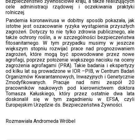
bezpieczeństwo żywnościowe kraju, a także realizujących
cele administracji rządowej i oczekiwania praktyki
rolniczej.
Pandemia koronawirusa w dobitny sposób pokazała, jak
istotne jest oszacowanie ryzyka wystąpienia przyszłych
zagrożeń. Dotyczy to nie tylko zdrowia publicznego, ale
także ochrony roślin, a w szczególności bezpieczeństwa
fitosanitarnego. W tym przypadku musimy w jeszcze
większym stopniu rozwijać prace nad prognozowaniem
zagrożeń, które mogą być spowodowane przez nowe
agrofagi, poprzez położenie większego nacisku na oceny
zagrożenia agrofagami (PRA). Takie badania i ekspertyzy
od kilku lat są prowadzone w IOR –PIB, w Centrum Badań
Organizmów Kwarantannowych, Inwazyjnych i Genetycznie
Zmodyfikowanych. Pracuje nad nimi zespół 20
pracowników naukowych pod kierownictwem doktora
Tomasza Kałuskiego, który przez ostatnie dwa lata
doskonalił się w tym zagadnieniu w EFSA, czyli
Europejskim Urzędzie ds. Bezpieczeństwa Żywności.
Rozmawiała Andromeda Wróbel