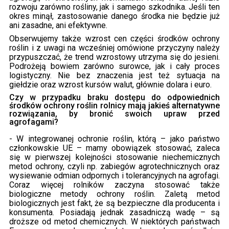
rozwoju zarówno rośliny, jak i samego szkodnika. Jeśli ten
okres minął, zastosowanie danego środka nie będzie już
ani zasadne, ani efektywne.
Obserwujemy także wzrost cen części środków ochrony
roślin i z uwagi na wcześniej omówione przyczyny należy
przypuszczać, że trend wzrostowy utrzyma się do jesieni.
Podrożeją bowiem zarówno surowce, jak i cały proces
logistyczny. Nie bez znaczenia jest też sytuacja na
giełdzie oraz wzrost kursów walut, głównie dolara i euro.
Czy w przypadku braku dostępu do odpowiednich
środków ochrony roślin rolnicy mają jakieś alternatywne
rozwiązania, by bronić swoich upraw przed
agrofagami?
- W integrowanej ochronie roślin, którą – jako państwo
członkowskie UE – mamy obowiązek stosować, zaleca
się w pierwszej kolejności stosowanie niechemicznych
metod ochrony, czyli np. zabiegów agrotechnicznych oraz
wysiewanie odmian odpornych i tolerancyjnych na agrofagi.
Coraz więcej rolników zaczyna stosować także
biologiczne metody ochrony roślin. Zaletą metod
biologicznych jest fakt, że są bezpieczne dla producenta i
konsumenta. Posiadają jednak zasadniczą wadę – są
droższe od metod chemicznych. W niektórych państwach