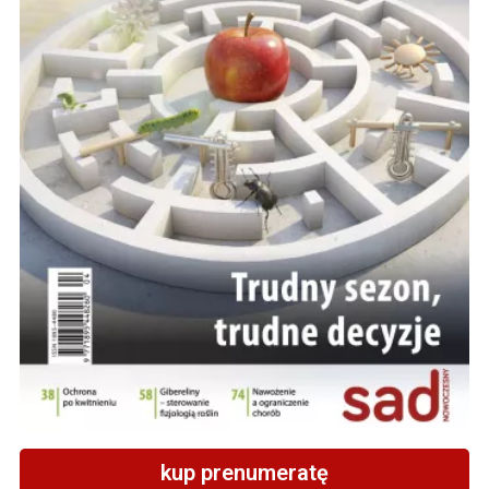
kup prenumeratę