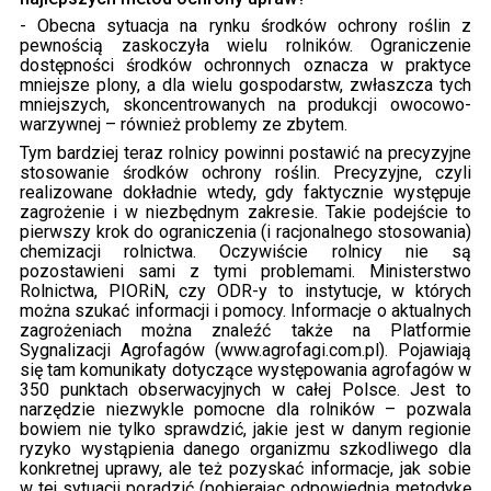
- Obecna sytuacja na rynku środków ochrony roślin z
pewnością zaskoczyła wielu rolników. Ograniczenie
dostępności środków ochronnych oznacza w praktyce
mniejsze plony, a dla wielu gospodarstw, zwłaszcza tych
mniejszych, skoncentrowanych na produkcji owocowo-
warzywnej – również problemy ze zbytem.
Tym bardziej teraz rolnicy powinni postawić na precyzyjne
stosowanie środków ochrony roślin. Precyzyjne, czyli
realizowane dokładnie wtedy, gdy faktycznie występuje
zagrożenie i w niezbędnym zakresie. Takie podejście to
pierwszy krok do ograniczenia (i racjonalnego stosowania)
chemizacji rolnictwa. Oczywiście rolnicy nie są
pozostawieni sami z tymi problemami. Ministerstwo
Rolnictwa, PIORiN, czy ODR-y to instytucje, w których
można szukać informacji i pomocy. Informacje o aktualnych
zagrożeniach można znaleźć także na Platformie
Sygnalizacji Agrofagów (www.agrofagi.com.pl). Pojawiają
się tam komunikaty dotyczące występowania agrofagów w
350 punktach obserwacyjnych w całej Polsce. Jest to
narzędzie niezwykle pomocne dla rolników – pozwala
bowiem nie tylko sprawdzić, jakie jest w danym regionie
ryzyko wystąpienia danego organizmu szkodliwego dla
konkretnej uprawy, ale też pozyskać informacje, jak sobie
w tej sytuacji poradzić (pobierając odpowiednią metodykę