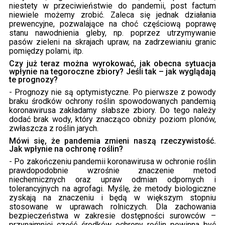
niestety w przeciwieństwie do pandemii, post factum
niewiele możemy zrobić. Zaleca się jednak działania
prewencyjne, pozwalające na choć częściową poprawę
stanu nawodnienia gleby, np. poprzez utrzymywanie
pasów zieleni na skrajach upraw, na zadrzewianiu granic
pomiędzy polami, itp.
Czy już teraz można wyrokować, jak obecna sytuacja
wpłynie na tegoroczne zbiory? Jeśli tak – jak wyglądają
te prognozy?
- Prognozy nie są optymistyczne. Po pierwsze z powody
braku środków ochrony roślin spowodowanych pandemią
koronawirusa zakładamy słabsze zbiory. Do tego należy
dodać brak wody, który znacząco obniży poziom plonów,
zwłaszcza z roślin jarych.
Mówi się, że pandemia zmieni naszą rzeczywistość.
Jak wpłynie na ochronę roślin?
- Po zakończeniu pandemii koronawirusa w ochronie roślin
prawdopodobnie wzrośnie znaczenie metod
niechemicznych oraz upraw odmian odpornych i
tolerancyjnych na agrofagi. Myślę, że metody biologiczne
zyskają na znaczeniu i będą w większym stopniu
stosowane w uprawach rolniczych. Dla zachowania
bezpieczeństwa w zakresie dostępności surowców –
przynajmniej część środków ochrony roślin powinna być