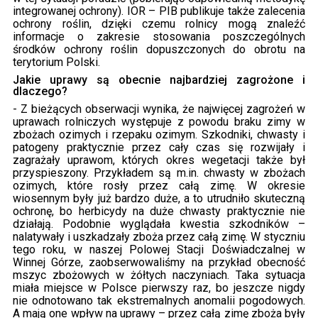
integrowanej ochrony). IOR – PIB publikuje także zalecenia
ochrony roślin, dzięki czemu rolnicy mogą znaleźć
informacje o zakresie stosowania poszczególnych
środków ochrony roślin dopuszczonych do obrotu na
terytorium Polski.
Jakie uprawy są obecnie najbardziej zagrożone i
dlaczego?
- Z bieżących obserwacji wynika, że najwięcej zagrożeń w
uprawach rolniczych występuje z powodu braku zimy w
zbożach ozimych i rzepaku ozimym. Szkodniki, chwasty i
patogeny praktycznie przez cały czas się rozwijały i
zagrażały uprawom, których okres wegetacji także był
przyspieszony. Przykładem są m.in. chwasty w zbożach
ozimych, które rosły przez całą zimę. W okresie
wiosennym były już bardzo duże, a to utrudniło skuteczną
ochronę, bo herbicydy na duże chwasty praktycznie nie
działają. Podobnie wyglądała kwestia szkodników –
nalatywały i uszkadzały zboża przez całą zimę. W styczniu
tego roku, w naszej Polowej Stacji Doświadczalnej w
Winnej Górze, zaobserwowaliśmy na przykład obecność
mszyc zbożowych w żółtych naczyniach. Taka sytuacja
miała miejsce w Polsce pierwszy raz, bo jeszcze nigdy
nie odnotowano tak ekstremalnych anomalii pogodowych.
A mają one wpływ na uprawy – przez całą zimę zboża były