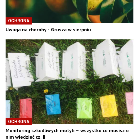
OCHRONA
Uwaga na choroby - Grusza w sierpniu
OCHRONA
Monitoring szkodliwych motyli – wszystko co musisz o
nim wiedzieć cz. II