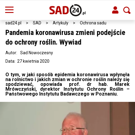
sad24.pl
>
SAD
>
Artykuly
>
Ochrona sadu
Pandemia koronawirusa zmieni podejście
do ochrony roślin. Wywiad
Autor:
Sad Nowoczesny
Data: 27 kwietnia 2020
O tym, w jaki sposób epidemia koronawirusa wpłynęła
na rolnictwo i jakich zmian w ochronie roślin należy się
spodziewać, opowiada prof. dr hab. Marek
Mrówczyński, dyrektor Instytutu Ochrony Roślin –
Państwowego Instytutu Badawczego w Poznaniu.