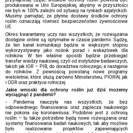
produkowana w Unii Europejskiej, abyśmy w przyszłości
nie byli w 100% zależni od sytuacji na rynkach azjatyckich.
Musimy pamiętać, że płynne dostawy środków ochrony
roślin oznaczają również bezpieczeństwo żywnościowe
UE.
Okres kwarantanny uczy nas wszystkich, że rozwiązania
dostępne online są optymalne w czasie pandemii. Sądzę,
że ten kanał komunikacji będzie w większym stopniu
wykorzystywany jako nośnik porad i wskazówek dla
rolników. W ten właśnie sposób będzie przebiegać
transfer wiedzy naukowej, czyli od instytutów badawczych,
takich jak IOR – PIB, do doradztwa rolniczego, a następnie
do rolników. Z pewnością powstaną nowe programy
wieloletnie, które służą zarówno Ministerstwu, PIORiN, jak
i ODR oraz praktyce rolniczej.
Jakie wnioski dla ochrony roślin już dziś możemy
wyciągnąć z pandemii?
- Pandemia nauczyła nas wszystkich, że bez
odpowiedniego finansowania oraz zaplecza naukowego
nie pokona się koronawirusa. Podobnie jest z ochroną
roślin – tu także potrzebne będą nowe rozwiązania oraz
systemy finansowania badań naukowych, tak aby możliwe
było realizowanie projektów zapewniających