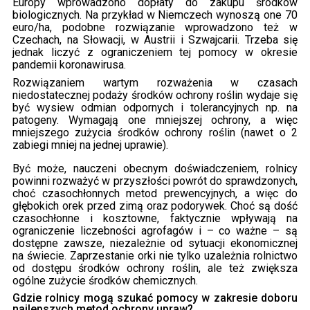
Europy wprowadzono dopłaty do zakupu środków
biologicznych. Na przykład w Niemczech wynoszą one 70
euro/ha, podobne rozwiązanie wprowadzono też w
Czechach, na Słowacji, w Austrii i Szwajcarii. Trzeba się
jednak liczyć z ograniczeniem tej pomocy w okresie
pandemii koronawirusa.
Rozwiązaniem wartym rozważenia w czasach
niedostatecznej podaży środków ochrony roślin wydaje się
być wysiew odmian odpornych i tolerancyjnych np. na
patogeny. Wymagają one mniejszej ochrony, a więc
mniejszego zużycia środków ochrony roślin (nawet o 2
zabiegi mniej na jednej uprawie).
Być może, nauczeni obecnym doświadczeniem, rolnicy
powinni rozważyć w przyszłości powrót do sprawdzonych,
choć czasochłonnych metod prewencyjnych, a więc do
głębokich orek przed zimą oraz podorywek. Choć są dość
czasochłonne i kosztowne, faktycznie wpływają na
ograniczenie liczebności agrofagów i – co ważne – są
dostępne zawsze, niezależnie od sytuacji ekonomicznej
na świecie. Zaprzestanie orki nie tylko uzależnia rolnictwo
od dostępu środków ochrony roślin, ale też zwiększa
ogólne zużycie środków chemicznych.
Gdzie rolnicy mogą szukać pomocy w zakresie doboru
najlepszych metod ochrony upraw?