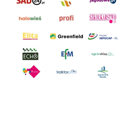
AgroHorti Media Sp. z o.o. ul. Metalowa 5, 60-118 Poznań. Akta rejestrowe
przechowywane w Sądzie Rejonowym Poznań - Nowe Miasto i Wilda w
Poznaniu, VIII Wydziale Gospodarczym, KRS 0001116269, NIP 7792573719,
REGON 529158846, kapitał zakładowy: 3.608.000 PLN.
Wszystkie prezentowane w ramach niniejszego portalu treści są
własnością AgroHorti Media Sp. z o.o, są zastrzeżone i chronione prawem
autorskim, kopiowanie i dalsze rozpowszechnianie treści jest zabronione.
(art. 25 ust. 1 pkt 1b ustawy z 4 lutego 1994 roku o prawie autorskim i