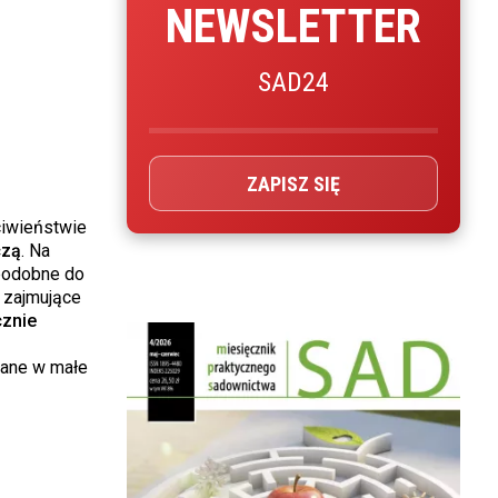
NEWSLETTER
SAD24
ZAPISZ SIĘ
ciwieństwie
czą
. Na
 podobne do
y zajmujące
cznie
rane w małe