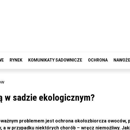
WE
RYNEK
KOMUNIKATY SADOWNICZE
OCHRONA
NAWOŻE
ow
ą w sadzie ekologicznym?
poważnym problemem jest ochrona okołozbiorcza owoców, 
 a w przypadku niektórych chorób – wręcz niemożliwy. Jaki