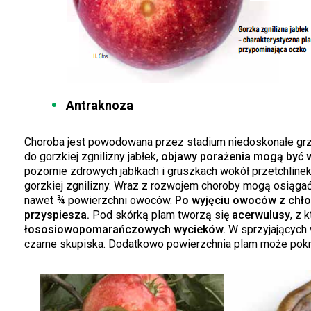
Antraknoza
Choroba jest powodowana przez stadium niedoskonałe gr
do gorzkiej zgnilizny jabłek,
objawy porażenia mogą być w
pozornie zdrowych jabłkach i gruszkach wokół przetchlin
gorzkiej zgnilizny. Wraz z rozwojem choroby mogą osiągać 
nawet ¾ powierzchni owoców.
Po wyjęciu owoców z chłod
przyspiesza.
Pod skórką plam tworzą się
acerwulusy
, z 
łososiowopomarańczowych wycieków.
W sprzyjających
czarne skupiska. Dodatkowo powierzchnia plam może pokry