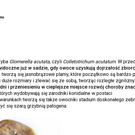
zyba
Glomerella acutata
, czyli
Colletotrichum acutatum
. W prze
idoczne już w sadzie, gdy owoce uzyskują dojrzałość zbior
ek tworzą się jasnobrązowe plamy, które początkowo są bardzo
duże rozmiary i zlewać się ze sobą, tworząc rozległe zgnilizn
ni i przeniesieniu w cieplejsze miejsce rozwój choroby zna
których wydobywają się zarodniki konidialne w postaci
 warunkach tworzą się także owocniki stadium doskonałego zeb
ć się szarą grzybnią patogena.