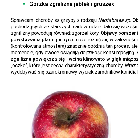
Gorzka zgnilizna jabłek i gruszek
Sprawcami choroby są grzyby z rodzaju
Neofabraea sp
. O
pochodzących ze starszych sadów, gdzie dało się wcześni
zgnilizny powodują również zgorzel kory.
Objawy porażen
powstawania plam gnilnych
może różnić się w zależnośc
(kontrolowana atmosfera) znacznie opóźnia ten proces, ale
momencie, gdy owoce osiągają dojrzałość konsumpcyjną. P
zgnilizna powiększa się i wcina klinowato w głąb miążs
„oczko”, które jest cechą charakterystyczną choroby. Wraz
wydobywać się szarokremowy wyciek zarodników konidial