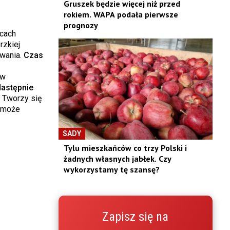
Gruszek będzie więcej niż przed
rokiem. WAPA podała pierwsze
prognozy
ocach
rzkiej
wania.
Czas
 w
astępnie
. Tworzy się
h może
SADY
Tylu mieszkańców co trzy Polski i
żadnych własnych jabłek. Czy
wykorzystamy tę szansę?
Zapisz się na