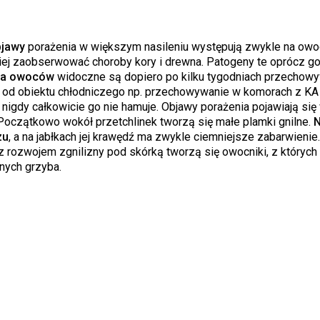
bjawy
porażenia w większym nasileniu występują zwykle na ow
ej zaobserwować choroby kory i drewna. Patogeny te oprócz go
ia owoców
widoczne są dopiero po kilku tygodniach przechowy
i od obiektu chłodniczego np. przechowywanie w komorach z KA
 nigdy całkowicie go nie hamuje. Objawy porażenia pojawiają się
oczątkowo wokół przetchlinek tworzą się małe plamki gnilne.
N
zu
, a na jabłkach jej krawędź ma zwykle ciemniejsze zabarwienie
 z rozwojem zgnilizny pod skórką tworzą się owocniki, z któryc
nych grzyba.