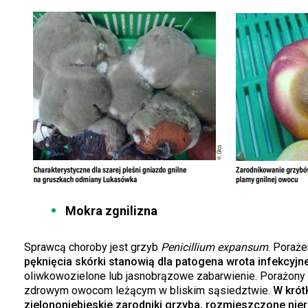
Mokra zgnilizna
Sprawcą choroby jest grzyb
Penicillium expansum
. Poraż
pęknięcia skórki stanowią dla patogena wrota infekcyjn
oliwkowozielone lub jasnobrązowe zabarwienie. Porażony m
zdrowym owocom leżącym w bliskim sąsiedztwie.
W krót
zielononiebieskie zarodniki grzyba, rozmieszczone nier