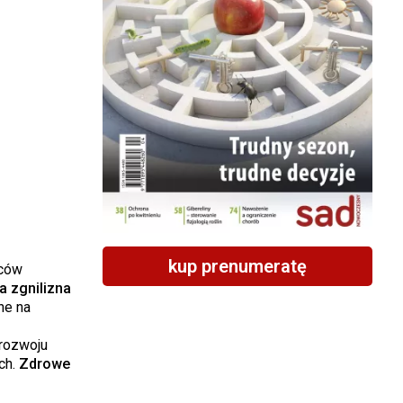
kup prenumeratę
oców
a zgnilizna
ne na
rozwoju
ch.
Zdrowe