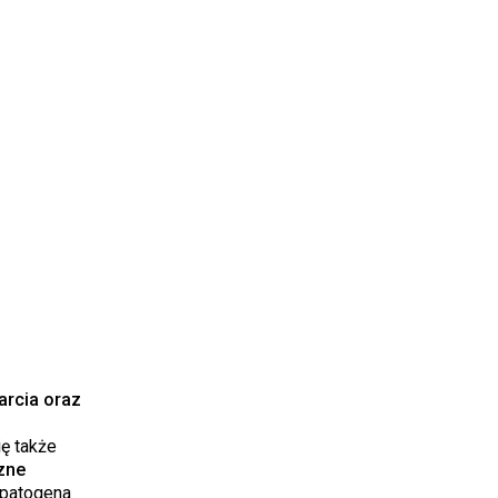
arcia oraz
ę także
zne
 patogena