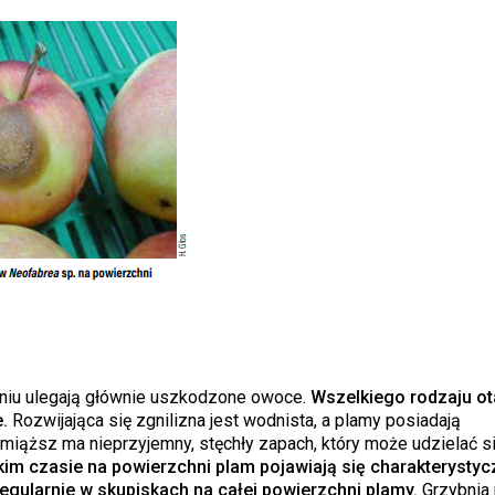
eniu ulegają głównie uszkodzone owoce.
Wszelkiego rodzaju ot
e.
Rozwijająca się zgnilizna jest wodnista, a plamy posiadają
iąższ ma nieprzyjemny, stęchły zapach, który może udzielać si
kim czasie na powierzchni plam pojawiają się charakterystyc
egularnie w skupiskach na całej powierzchni plamy.
Grzybnia