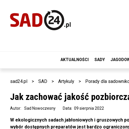
AKTUALNOŚCI
SADY
JAGODO
sad24.pl
>
SAD
>
Artykuly
>
Porady dla sadownik
Jak zachować jakość pozbiorcz
Autor:
Sad Nowoczesny
Data: 09 sierpnia 2022
W ekologicznych sadach jabłoniowych i gruszowych 
wybór dostępnych preparatów jest bardzo ograniczony,