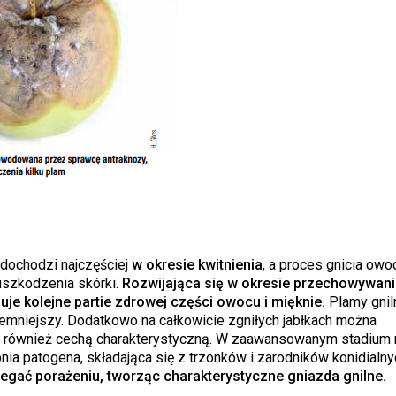
 dochodzi najczęściej
w okresie kwitnienia
, a proces gnicia ow
uszkodzenia skórki.
Rozwijająca się w okresie przechowywani
je kolejne partie zdrowej części owocu i mięknie.
Plamy gnil
ciemniejszy. Dodatkowo na całkowicie zgniłych jabłkach można
ą również cechą charakterystyczną. W zaawansowanym stadium 
nia patogena, składająca się z trzonków i zarodników konidialny
gać porażeniu, tworząc charakterystyczne gniazda gnilne.