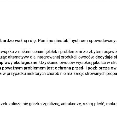
 bardzo ważną rolę.
Pomimo
niestabilnych cen
spowodowanyc
wiązku z niskimi cenami jabłek i problemami ze zbytem pojawia
ąc alternatywy dla integrowanej produkcji owoców,
decyduje si
 uprawy ekologiczne.
Uzyskanie owoców wysokiej jakości w ekol
h poważnym problemem jest ochrona przed- i pozbiorcza o
a w przypadku niektórych chorób nie ma zarejestrowanych prep
ek zalicza się gorzką zgniliznę, antraknozę, szarą pleśń, mokrą