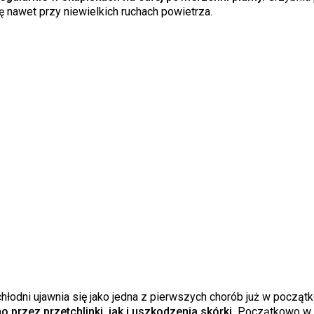
ię nawet przy niewielkich ruchach powietrza.
hłodni ujawnia się jako jedna z pierwszych chorób już w począt
 przez przetchlinki, jak i uszkodzenia skórki.
Początkowo w 