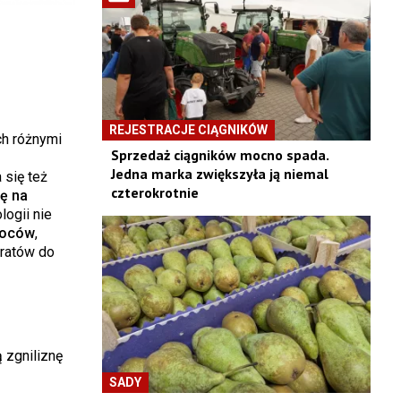
REJESTRACJE CIĄGNIKÓW
h różnymi
Sprzedaż ciągników mocno spada.
Jedna marka zwiększyła ją niemal
 się też
czterokrotnie
ę na
ogii nie
woców
,
aratów do
 zgniliznę
SADY