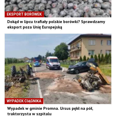
EKSPORT BORÓWEK
Dokąd w lipcu trafiały polskie borówki? Sprawdzamy
eksport poza Unię Europejską
WYPADEK CIĄGNIKA
Wypadek w gminie Promna. Ursus pękł na pół,
traktorzysta w szpitalu