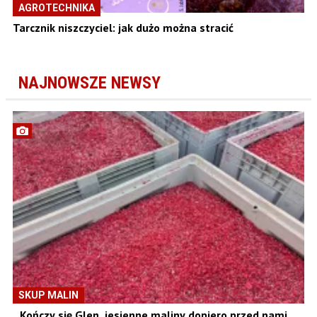
AGROTECHNIKA
Tarcznik niszczyciel: jak dużo można stracić
NAJNOWSZE NEWSY
SKUP MALIN
Kończy się Glen, jesienne maliny dopiero przed nami.