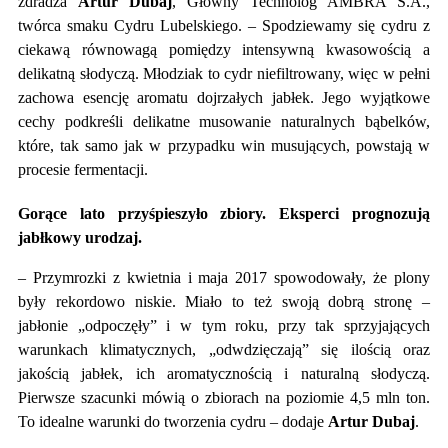
zdradza
Artur Dubaj
, Główny Technolog AMBRA S.A.,
twórca smaku Cydru Lubelskiego. – Spodziewamy się cydru z
ciekawą równowagą pomiędzy intensywną kwasowością a
delikatną słodyczą. Młodziak to cydr niefiltrowany, więc w pełni
zachowa esencję aromatu dojrzałych jabłek. Jego wyjątkowe
cechy podkreśli delikatne musowanie naturalnych bąbelków,
które, tak samo jak w przypadku win musujących, powstają w
procesie fermentacji.
Gorące lato przyśpieszyło zbiory. Eksperci prognozują
jabłkowy urodzaj.
– Przymrozki z kwietnia i maja 2017 spowodowały, że plony
były rekordowo niskie. Miało to też swoją dobrą stronę –
jabłonie „odpoczęły” i w tym roku, przy tak sprzyjających
warunkach klimatycznych, „odwdzięczają” się ilością oraz
jakością jabłek, ich aromatycznością i naturalną słodyczą.
Pierwsze szacunki mówią o zbiorach na poziomie 4,5 mln ton.
To idealne warunki do tworzenia cydru – dodaje
Artur Dubaj
.