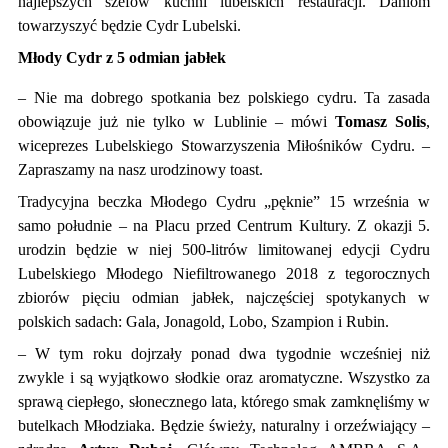
najlepszych szefów kuchni lubelskich restauracji. Daniom
towarzyszyć będzie Cydr Lubelski.
Młody Cydr z 5 odmian jabłek
– Nie ma dobrego spotkania bez polskiego cydru. Ta zasada
obowiązuje już nie tylko w Lublinie – mówi
Tomasz Solis
,
wiceprezes Lubelskiego Stowarzyszenia Miłośników Cydru. –
Zapraszamy na nasz urodzinowy toast.
Tradycyjna beczka Młodego Cydru „pęknie” 15 września w
samo południe – na Placu przed Centrum Kultury. Z okazji 5.
urodzin będzie w niej 500-litrów limitowanej edycji Cydru
Lubelskiego Młodego Niefiltrowanego 2018 z tegorocznych
zbiorów pięciu odmian jabłek, najczęściej spotykanych w
polskich sadach: Gala, Jonagold, Lobo, Szampion i Rubin.
– W tym roku dojrzały ponad dwa tygodnie wcześniej niż
zwykle i są wyjątkowo słodkie oraz aromatyczne. Wszystko za
sprawą ciepłego, słonecznego lata, którego smak zamknęliśmy w
butelkach Młodziaka. Będzie świeży, naturalny i orzeźwiający –