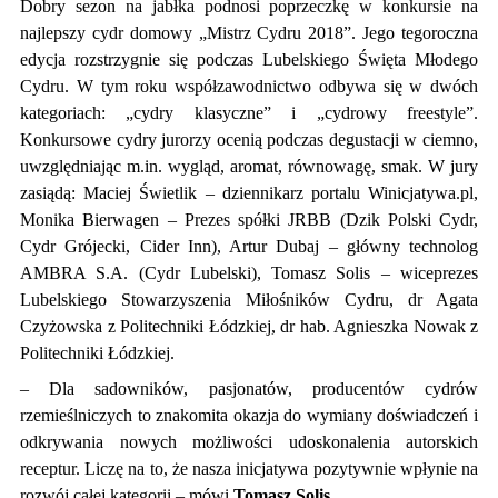
Dobry sezon na jabłka podnosi poprzeczkę w konkursie na
najlepszy cydr domowy „Mistrz Cydru 2018”. Jego tegoroczna
edycja rozstrzygnie się podczas Lubelskiego Święta Młodego
Cydru. W tym roku współzawodnictwo odbywa się w dwóch
kategoriach: „cydry klasyczne” i „cydrowy freestyle”.
Konkursowe cydry jurorzy ocenią podczas degustacji w ciemno,
uwzględniając m.in. wygląd, aromat, równowagę, smak. W jury
zasiądą: Maciej Świetlik – dziennikarz portalu Winicjatywa.pl,
Monika Bierwagen – Prezes spółki JRBB (Dzik Polski Cydr,
Cydr Grójecki, Cider Inn), Artur Dubaj – główny technolog
AMBRA S.A. (Cydr Lubelski), Tomasz Solis – wiceprezes
Lubelskiego Stowarzyszenia Miłośników Cydru, dr Agata
Czyżowska z Politechniki Łódzkiej, dr hab. Agnieszka Nowak z
Politechniki Łódzkiej.
– Dla sadowników, pasjonatów, producentów cydrów
rzemieślniczych to znakomita okazja do wymiany doświadczeń i
odkrywania nowych możliwości udoskonalenia autorskich
receptur. Liczę na to, że nasza inicjatywa pozytywnie wpłynie na
rozwój całej kategorii – mówi
Tomasz Solis
.