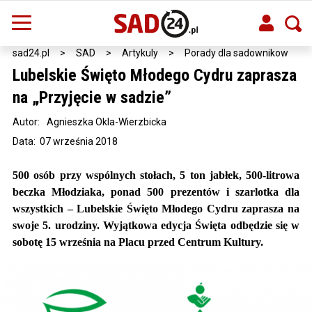
sad24.pl
>
SAD
>
Artykuly
>
Porady dla sadownikow
Lubelskie Święto Młodego Cydru zaprasza
na „Przyjęcie w sadzie”
Autor:
Agnieszka Okla-Wierzbicka
Data: 07 września 2018
500 osób przy wspólnych stołach, 5 ton jabłek, 500-litrowa
beczka Młodziaka, ponad 500 prezentów i szarlotka dla
wszystkich – Lubelskie Święto Młodego Cydru zaprasza na
swoje 5. urodziny. Wyjątkowa edycja Święta odbędzie się w
sobotę 15 września na Placu przed Centrum Kultury.