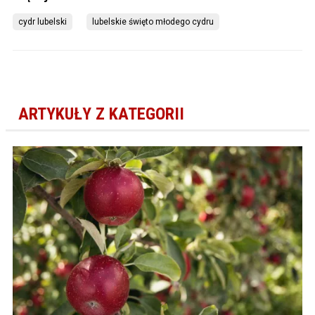
cydr lubelski
lubelskie święto młodego cydru
ARTYKUŁY Z KATEGORII