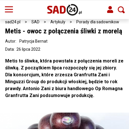
sad24.pl
>
SAD
>
Artykuly
>
Porady dla sadownikow
Metis - owoc z połączenia śliwki z morelą
Autor:
Patrycja Bernat
Data: 26 lipca 2022
Metis to śliwka, która powstała z połączenia moreli ze
śliwką. Z początkiem lipca rozpoczęły się jej zbiory.
Dla konsorcjum, które zrzesza Granfrutta Zani i
Minguzzi Group do produkcji włoskiej, będzie to rok
prawdy. Antonio Zani z biura handlowego Op Romagna
Granfrutta Zani podsumowuje produkcję.