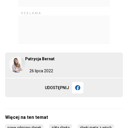
Patrycja Bernat
26 lipca 2022
UDOSTĘPNIJ
nowe odmiany ślwiek
żółta śliwka
śliwki metis z włoch