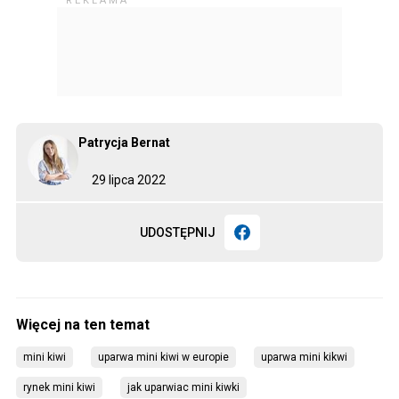
Patrycja Bernat
29 lipca 2022
UDOSTĘPNIJ
mini kiwi
uparwa mini kiwi w europie
uparwa mini kikwi
rynek mini kiwi
jak uparwiac mini kiwki