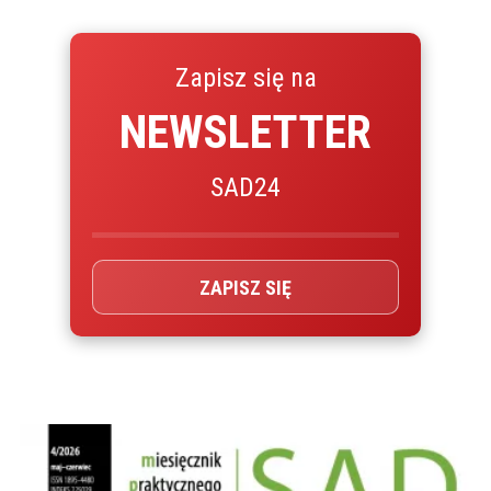
Zapisz się na
NEWSLETTER
SAD24
ZAPISZ SIĘ