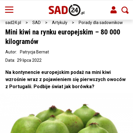
sad24.pl
>
SAD
>
Artykuly
>
Porady dla sadownikow
Mini kiwi na rynku europejskim – 80 000
kilogramów
Autor:
Patrycja Bernat
Data: 29 lipca 2022
Na kontynencie europejskim podaż na mini kiwi
wzrośnie wraz z pojawieniem się pierwszych owoców
z Portugalii. Podbije świat jak borówka?