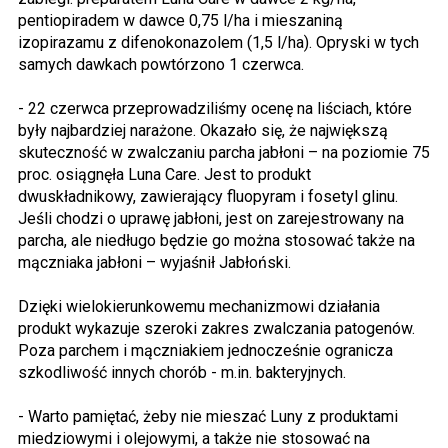
pentiopiradem w dawce 0,75 l/ha i mieszaniną
izopirazamu z difenokonazolem (1,5 l/ha). Opryski w tych
samych dawkach powtórzono 1 czerwca.
- 22 czerwca przeprowadziliśmy ocenę na liściach, które
były najbardziej narażone. Okazało się, że największą
skuteczność w zwalczaniu parcha jabłoni – na poziomie 75
proc. osiągnęła Luna Care. Jest to produkt
dwuskładnikowy, zawierający fluopyram i fosetyl glinu.
Jeśli chodzi o uprawę jabłoni, jest on zarejestrowany na
parcha, ale niedługo będzie go można stosować także na
mączniaka jabłoni – wyjaśnił Jabłoński.
Dzięki wielokierunkowemu mechanizmowi działania
produkt wykazuje szeroki zakres zwalczania patogenów.
Poza parchem i mączniakiem jednocześnie ogranicza
szkodliwość innych chorób - m.in. bakteryjnych.
- Warto pamiętać, żeby nie mieszać Luny z produktami
miedziowymi i olejowymi, a także nie stosować na