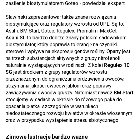
zasilenie biostymulatorem Goteo - powiedział ekspert.
Sławiński zaprezentował także znane rozwiązania
biostymulujące oraz regulatory wzrostu od UPL. Są to:
Asahi, BM Start, Goteo, Regulex, Promalin i MaxCel.
Asahi SL
to bardzo dobrze znany polskim sadownikom
biostymulator, który poprawia tolerancję na czynniki
sterowe i wpływa na ekspresję genów rośliny. Oparty jest
na trzech substancjach aktywnych z grupy nitrofenoli
naturalnie występujących w roślinach. Z kolei
Regulex 10
SG
jest środkiem z grupy regulatorów wzrostu
przeznaczonym do ograniczania ordzawienia owoców,
utrzymania jakości owoców jabłoni oraz poprawy
zawiązywania owoców gruszy. Natomiast nawóz
BM Start
stosujemy w sadach w okresie do różowego pąka do
opadania płatka, szczególnie w warunkach
niedostatecznego rozwoju kwiatów w okresie wiosennym
oraz w przypadku wystąpienia stresu abiotycznego.
Zimowe lustracje bardzo ważne