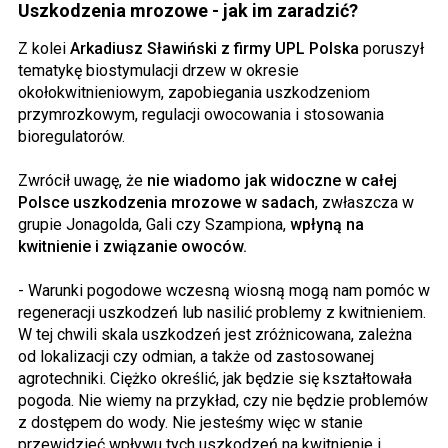
Uszkodzenia mrozowe - jak im zaradzić?
Z kolei
Arkadiusz Sławiński z firmy UPL Polska
poruszył
tematykę biostymulacji drzew w okresie
okołokwitnieniowym, zapobiegania uszkodzeniom
przymrozkowym, regulacji owocowania i stosowania
bioregulatorów.
Zwrócił uwagę, że
nie wiadomo jak widoczne w całej
Polsce uszkodzenia mrozowe w sadach
, zwłaszcza w
grupie Jonagolda, Gali czy Szampiona,
wpłyną na
kwitnienie i związanie owoców.
- Warunki pogodowe wczesną wiosną mogą nam pomóc w
regeneracji uszkodzeń lub nasilić problemy z kwitnieniem.
W tej chwili skala uszkodzeń jest zróżnicowana, zależna
od lokalizacji czy odmian, a także od zastosowanej
agrotechniki. Ciężko określić, jak będzie się kształtowała
pogoda. Nie wiemy na przykład, czy nie będzie problemów
z dostępem do wody. Nie jesteśmy więc w stanie
przewidzieć wpływu tych uszkodzeń na kwitnienie i