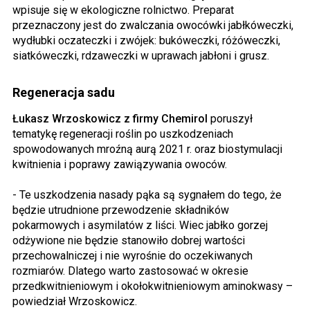
wpisuje się w ekologiczne rolnictwo. Preparat
przeznaczony jest do zwalczania owocówki jabłkóweczki,
wydłubki oczateczki i zwójek: bukóweczki, różóweczki,
siatkóweczki, rdzaweczki w uprawach jabłoni i grusz.
Regeneracja sadu
Łukasz Wrzoskowicz z firmy Chemirol
poruszył
tematykę regeneracji roślin po uszkodzeniach
spowodowanych mroźną aurą 2021 r. oraz biostymulacji
kwitnienia i poprawy zawiązywania owoców.
- Te uszkodzenia nasady pąka są sygnałem do tego, że
będzie utrudnione przewodzenie składników
pokarmowych i asymilatów z liści. Wiec jabłko gorzej
odżywione nie będzie stanowiło dobrej wartości
przechowalniczej i nie wyrośnie do oczekiwanych
rozmiarów. Dlatego warto zastosować w okresie
przedkwitnieniowym i okołokwitnieniowym aminokwasy –
powiedział Wrzoskowicz.