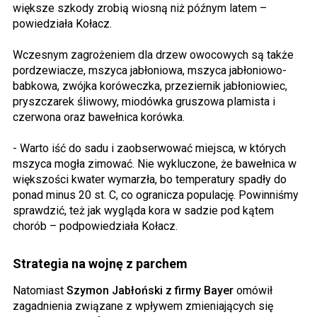
większe szkody zrobią wiosną niż późnym latem –
powiedziała Kołacz.
Wczesnym zagrożeniem dla drzew owocowych są także
pordzewiacze, mszyca jabłoniowa, mszyca jabłoniowo-
babkowa, zwójka koróweczka, przeziernik jabłoniowiec,
pryszczarek śliwowy, miodówka gruszowa plamista i
czerwona oraz bawełnica korówka.
- Warto iść do sadu i zaobserwować miejsca, w których
mszyca mogła zimować. Nie wykluczone, że bawełnica w
większości kwater wymarzła, bo temperatury spadły do
ponad minus 20 st. C, co ogranicza populację. Powinniśmy
sprawdzić, też jak wygląda kora w sadzie pod kątem
chorób – podpowiedziała Kołacz.
Strategia na wojnę z parchem
Natomiast
Szymon Jabłoński z firmy Bayer
omówił
zagadnienia związane z wpływem zmieniających się