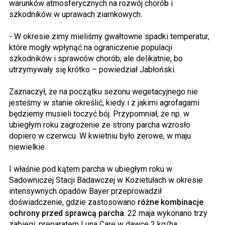
warunków atmosferycznych na rozwój chorób i
szkodników w uprawach ziarnkowych.
- W okresie zimy mieliśmy gwałtowne spadki temperatur,
które mogły wpłynąć na ograniczenie populacji
szkodników i sprawców chorób, ale delikatnie, bo
utrzymywały się krótko – powiedział Jabłoński.
Zaznaczył, że na początku sezonu wegetacyjnego nie
jesteśmy w stanie określić, kiedy i z jakimi agrofagami
będziemy musieli toczyć bój. Przypomniał, że np. w
ubiegłym roku zagrożenie ze strony parcha wzrosło
dopiero w czerwcu. W kwietniu było zerowe, w maju
niewielkie.
I właśnie pod kątem parcha w ubiegłym roku w
Sadowniczej Stacji Badawczej w Kozietułach w okresie
intensywnych opadów Bayer przeprowadził
doświadczenie, gdzie zastosowano
różne kombinacje
ochrony przed sprawcą parcha
. 22 maja wykonano trzy
zabiegi: preparatem Luna Care w dawce 2 kg/ha,