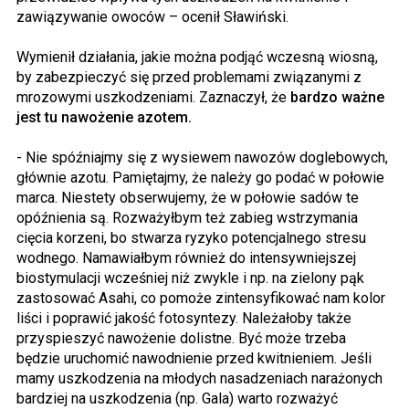
zawiązywanie owoców – ocenił Sławiński.
Wymienił działania, jakie można podjąć wczesną wiosną,
by zabezpieczyć się przed problemami związanymi z
mrozowymi uszkodzeniami. Zaznaczył, że
bardzo ważne
jest tu nawożenie azotem.
- Nie spóźniajmy się z wysiewem nawozów doglebowych,
głównie azotu. Pamiętajmy, że należy go podać w połowie
marca. Niestety obserwujemy, że w połowie sadów te
opóźnienia są. Rozważyłbym też zabieg wstrzymania
cięcia korzeni, bo stwarza ryzyko potencjalnego stresu
wodnego. Namawiałbym również do intensywniejszej
biostymulacji wcześniej niż zwykle i np. na zielony pąk
zastosować Asahi, co pomoże zintensyfikować nam kolor
liści i poprawić jakość fotosyntezy. Należałoby także
przyspieszyć nawożenie dolistne. Być może trzeba
będzie uruchomić nawodnienie przed kwitnieniem. Jeśli
mamy uszkodzenia na młodych nasadzeniach narażonych
bardziej na uszkodzenia (np. Gala) warto rozważyć