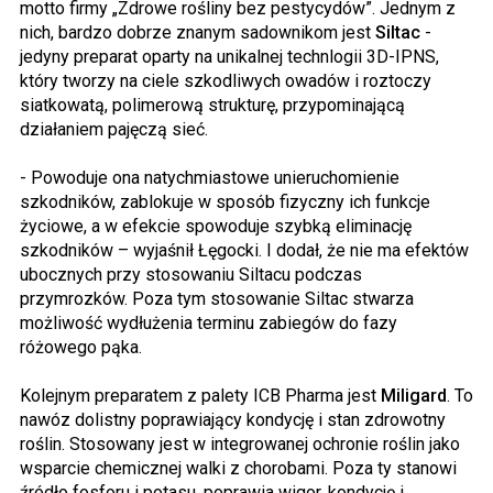
motto firmy „Zdrowe rośliny bez pestycydów”. Jednym z
nich, bardzo dobrze znanym sadownikom jest
Siltac
-
jedyny preparat oparty na unikalnej technlogii 3D-IPNS,
który tworzy na ciele szkodliwych owadów i roztoczy
siatkowatą, polimerową strukturę, przypominającą
działaniem pajęczą sieć.
- Powoduje ona natychmiastowe unieruchomienie
szkodników, zablokuje w sposób fizyczny ich funkcje
życiowe, a w efekcie spowoduje szybką eliminację
szkodników – wyjaśnił Łęgocki. I dodał, że nie ma efektów
ubocznych przy stosowaniu Siltacu podczas
przymrozków. Poza tym stosowanie Siltac stwarza
możliwość wydłużenia terminu zabiegów do fazy
różowego pąka.
Kolejnym preparatem z palety ICB Pharma jest
Miligard
. To
nawóz dolistny poprawiający kondycję i stan zdrowotny
roślin. Stosowany jest w integrowanej ochronie roślin jako
wsparcie chemicznej walki z chorobami. Poza ty stanowi
źródło fosforu i potasu, poprawia wigor, kondycję i