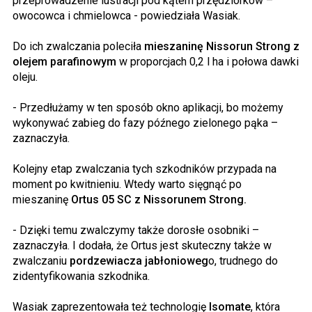
przeprowadzenie lustracji pod kątem przędziorków –
owocowca i chmielowca - powiedziała Wasiak.
Do ich zwalczania poleciła
mieszaninę
Nissorun Strong z
olejem parafinowym
w proporcjach 0,2 l ha i połowa dawki
oleju.
- Przedłużamy w ten sposób okno aplikacji, bo możemy
wykonywać zabieg do fazy późnego zielonego pąka –
zaznaczyła.
Kolejny etap zwalczania tych szkodników przypada na
moment po kwitnieniu. Wtedy warto sięgnąć po
mieszaninę
Ortus 05 SC z Nissorunem Strong.
- Dzięki temu zwalczymy także dorosłe osobniki –
zaznaczyła. I dodała, że Ortus jest skuteczny także w
zwalczaniu
pordzewiacza jabłonioweg
o, trudnego do
zidentyfikowania szkodnika.
Wasiak zaprezentowała też technologię
Isomate
, która