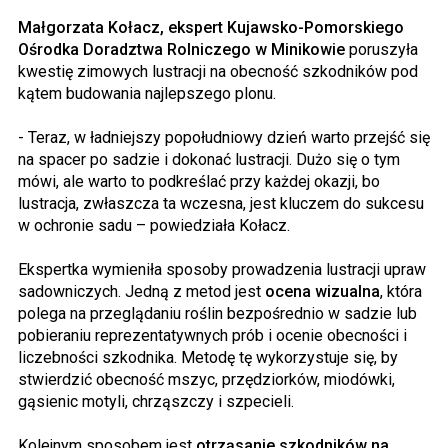
Małgorzata Kołacz, ekspert Kujawsko-Pomorskiego
Ośrodka Doradztwa Rolniczego w Minikowie
poruszyła
kwestię zimowych lustracji na obecność szkodników pod
kątem budowania najlepszego plonu.
- Teraz, w ładniejszy popołudniowy dzień warto przejść się
na spacer po sadzie i dokonać lustracji. Dużo się o tym
mówi, ale warto to podkreślać przy każdej okazji, bo
lustracja, zwłaszcza ta wczesna, jest kluczem do sukcesu
w ochronie sadu – powiedziała Kołacz.
Ekspertka wymieniła sposoby prowadzenia lustracji upraw
sadowniczych. Jedną z metod jest
ocena wizualna
, która
polega na przeglądaniu roślin bezpośrednio w sadzie lub
pobieraniu reprezentatywnych prób i ocenie obecności i
liczebności szkodnika. Metodę tę wykorzystuje się, by
stwierdzić obecność mszyc, przędziorków, miodówki,
gąsienic motyli, chrząszczy i szpecieli.
Kolejnym sposobem jest
otrząsanie szkodników na