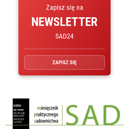
Zapisz się na
NEWSLETTER
SAD24
ZAPISZ SIĘ