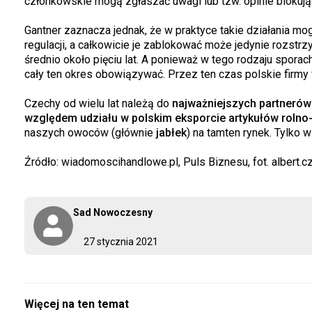
członkowskie mogą zgłaszać uwagi lub tzw. opinie blokują
Gantner zaznacza jednak, że w praktyce takie działania m
regulacji, a całkowicie je zablokować może jedynie rozstrzy
średnio około pięciu lat. A ponieważ w tego rodzaju spora
cały ten okres obowiązywać. Przez ten czas polskie firmy
Czechy od wielu lat należą do
najważniejszych partnerów
względem udziału w polskim eksporcie artykułów rolno
naszych owoców (głównie
jabłek
) na tamten rynek. Tylko 
Źródło: wiadomoscihandlowe.pl, Puls Biznesu, fot. albert.c
Sad Nowoczesny
27 stycznia 2021