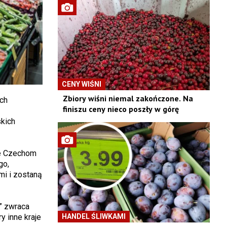
CENY WIŚNI
Zbiory wiśni niemal zakończone. Na
ch
finiszu ceny nieco poszły w górę
kich
ne Czechom
go,
mi i zostaną
” zwraca
y inne kraje
HANDEL ŚLIWKAMI