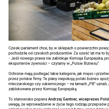
Czeski parlament chce, by w sklepach o powierzchni pow
pochodziła od czeskich producentów. Za sześć lat ma to b
- Jeśli nowego prawa nie zablokuje Komisja Europejska, 
eksporterów żywności – czytamy w „Pulsie Biznesu”.
Ochronie mają podlegać takie kategorie, jak mięso i prze
przez polskie firmy. Te plany niepokoją polski biznes sp
mleczarskiego czy cukierniczego – na łamach „PB” uznali,
zablokowane przez Komisję Europejską.
To stanowisko popiera
Andrzej Gantner, wiceprezes Pols
uwagę, że wprowadzenie w życie tego rodzaju przepisów pow