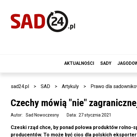
AKTUALNOŚCI
SADY
JAGODO
sad24.pl
>
SAD
>
Artykuly
>
Prawo dla sadownik
Czechy mówią "nie" zagraniczne
Autor:
Sad Nowoczesny
Data: 27 stycznia 2021
Czeski rząd chce, by ponad połowa produktów rolno-
producentów. To może być cios dla polskich eksporte