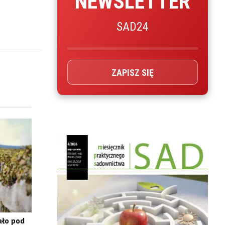
NEWSLETTER
SAD24
ZAPISZ SIĘ
ało pod