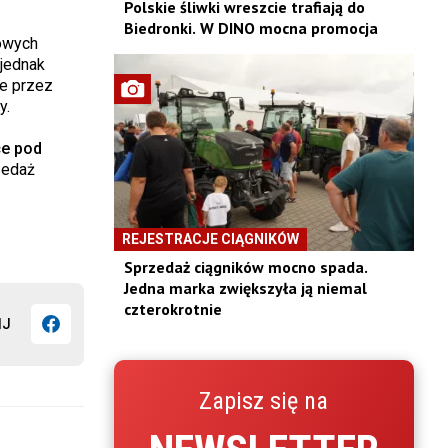
Polskie śliwki wreszcie trafiają do
Biedronki. W DINO mocna promocja
nowych
 jednak
ie przez
y.
ce pod
zedaż
REJESTRACJE CIĄGNIKÓW
Sprzedaż ciągników mocno spada.
Jedna marka zwiększyła ją niemal
czterokrotnie
IJ
Zapisz się na