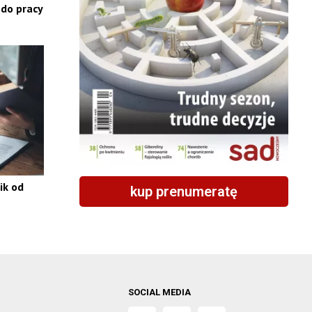
do pracy
ik od
kup prenumeratę
SOCIAL MEDIA