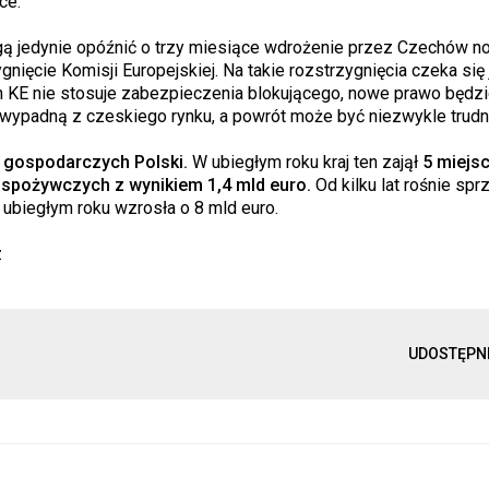
ce.
ogą jedynie opóźnić o trzy miesiące wdrożenie przez Czechów 
gnięcie Komisji Europejskiej. Na takie rozstrzygnięcia czeka się
ch KE nie stosuje zabezpieczenia blokującego, nowe prawo będz
 wypadną z czeskiego rynku, a powrót może być niezwykle trudn
 gospodarczych Polski.
W ubiegłym roku kraj ten zajął
5 miejs
-spożywczych z wynikiem 1,4 mld euro.
Od kilku lat rośnie spr
w ubiegłym roku wzrosła o 8 mld euro.
z
UDOSTĘPN