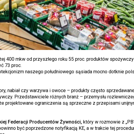
yżej 400 mkw od przyszłego roku 55 proc. produktów spożywczy
yć 73 proc.
protekcjonizm naszego południowego sąsiada mocno dotknie pols
twory, nabiał czy warzywa i owoce – produkty często sprzedawa
ożywczy. Przedstawiciele różnych branż – przemysłu rozlewnicze
 że projektowane ograniczenia są sprzeczne z przepisami unijny
kiej Federacji Producentów Żywności,
który w rozmowie z „PB
inno być poprzedzone notyfikacją KE, a w trakcie tej procedur