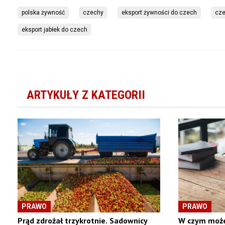
polska żywność
czechy
eksport żywności do czech
cze
eksport jabłek do czech
ARTYKUŁY Z KATEGORII
PRAWO
PRAWO
Prąd zdrożał trzykrotnie. Sadownicy
W czym może