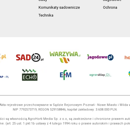
Komunikaty sadownicze
Ochrona
Technika
ń. Akta rejestrowe przechowywane w Sądzie Rejonowym Poznań - Nowe Miasto i Wilda
NIP 7792573719, REGON 529158846, kapitał zakładowy: 3.608.000 PLN.
ci są własnością AgroHorti Media Sp. z o.o, są zastrzeżone i chronione prawem aut
e. (art. 25 ust. 1 pkt 1b ustawy z 4 lutego 1994 roku o prawie autorskim i prawach p