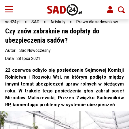
sad24.pl
>
SAD
>
Artykuly
>
Prawo dla sadownikow
Czy znów zabraknie na dopłaty do
ubezpieczenia sadów?
Autor:
Sad Nowoczesny
Data: 28 lipca 2021
22 czerwca odbyło się posiedzenie Sejmowej Komisji
Rolnictwa i Rozwoju Wsi, na którym podjęto między
innymi temat ubezpieczeń upraw rolnych w bieżącym
roku. W trakcie tego posiedzenia głos zabrał poseł
Mirosław Maliszewski, Prezes Związku Sadowników
RP, komentując problemy w systemie ubezpieczeń.