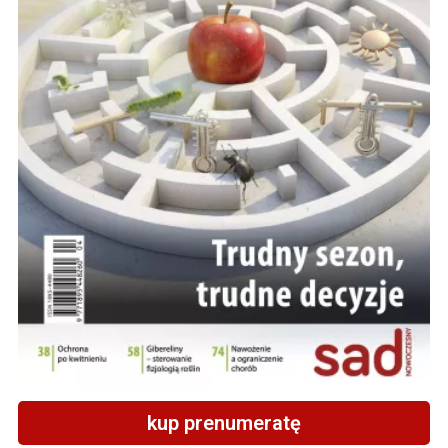
kup prenumeratę