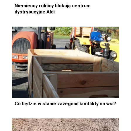
Niemieccy rolnicy blokują centrum
dystrybucyjne Aldi
Co będzie w stanie zażegnać konflikty na wsi?