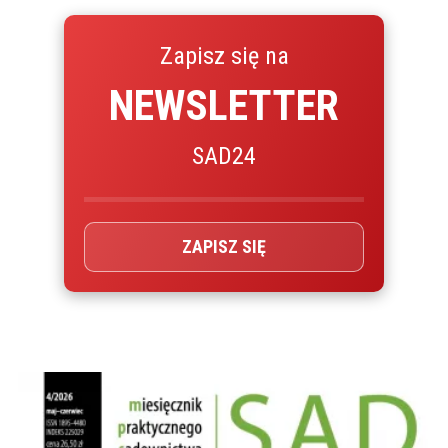
Zapisz się na
NEWSLETTER
SAD24
ZAPISZ SIĘ