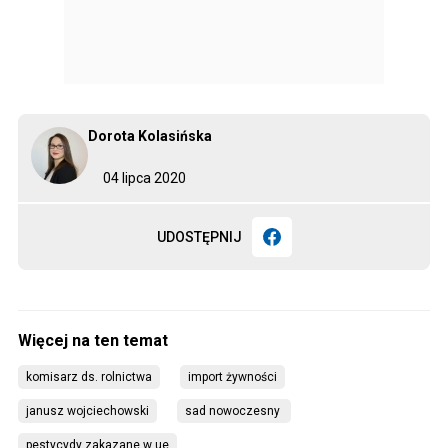
Dorota Kolasińska
04 lipca 2020
UDOSTĘPNIJ
komisarz ds. rolnictwa
import żywności
janusz wojciechowski
sad nowoczesny 
pestycydy zakazane w ue