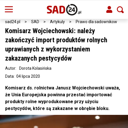
sad24.pl
>
SAD
>
Artykuly
>
Prawo dla sadownikow
Komisarz Wojciechowski: należy
zakończyć import produktów rolnych
uprawianych z wykorzystaniem
zakazanych pestycydów
Autor:
Dorota Kolasińska
Data: 04 lipca 2020
Komisarz ds. rolnictwa Janusz Wojciechowski uważa,
że Unia Europejska powinna przestać importować
produkty rolne wyprodukowane przy użyciu
pestycydów, które są zakazane w obrębie bloku.