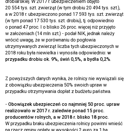
drobiarskiej. W 2017 r. ubezpieczeniem objęto
20 554 tys. szt. zwierząt (w tym drobiu 20 494 tys. szt.),
a w 2018 r. ubezpieczono ponad 17 593 tys. szt. zwierząt
(w tym ponad 17 530 tys. szt. drobiu), tj. odpowiednio
o ponad 47 proc. I o blisko 26 proc. więcej niż przyjęto
w założeniach (14 mln szt.) - podał NIK, jednak należy
wrócić uwagę, że w porównaniu do pogłowia
utrzymywanych zwierząt liczba tych ubezpieczonych w
2018 roku była niewielka i wynosiła odpowiednio:
w
przypadku drobiu ok. 9%, świń 0,5%, a bydła 0,2%
.
Z powyższych danych wynika, że rolnicy nie wywiązali się
z obowiązku ubezpieczenia 50% swoich upraw w
przypadku otrzymywania dopłat z budżetu państwa.
-
Obowiązek ubezpieczeń co najmniej 50 proc. upraw
realizowało w 2017 r. zaledwie ponad 15 proc.
producentów rolnych, a w 2018 r. blisko 18 proc.
W przypadku braku ubezpieczenia rolnicy powinni wnieść
na rzecz gminy opłaty w wysokości 2 euro za 1 ha.