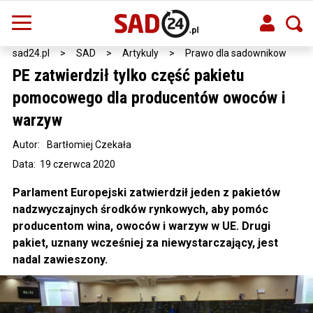
sad24.pl
>
SAD
>
Artykuly
>
Prawo dla sadownikow
PE zatwierdził tylko część pakietu
pomocowego dla producentów owoców i
warzyw
Autor:
Bartłomiej Czekała
Data: 19 czerwca 2020
Parlament Europejski zatwierdził jeden z pakietów
nadzwyczajnych środków rynkowych, aby pomóc
producentom wina, owoców i warzyw w UE. Drugi
pakiet, uznany wcześniej za niewystarczający, jest
nadal zawieszony.