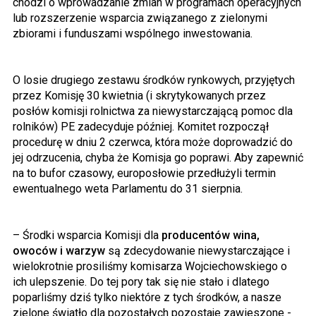
chodzi o wprowadzanie zmian w programach operacyjnych
lub rozszerzenie wsparcia związanego z zielonymi
zbiorami i funduszami wspólnego inwestowania.
O losie drugiego zestawu środków rynkowych, przyjętych
przez Komisję 30 kwietnia (i skrytykowanych przez
posłów komisji rolnictwa za niewystarczającą pomoc dla
rolników) PE zadecyduje później. Komitet rozpoczął
procedurę w dniu 2 czerwca, która może doprowadzić do
jej odrzucenia, chyba że Komisja go poprawi. Aby zapewnić
na to bufor czasowy, europosłowie przedłużyli termin
ewentualnego weta Parlamentu do 31 sierpnia.
– Środki wsparcia Komisji dla
producentów wina,
owoców i warzyw
są zdecydowanie niewystarczające i
wielokrotnie prosiliśmy komisarza Wojciechowskiego o
ich ulepszenie. Do tej pory tak się nie stało i dlatego
poparliśmy dziś tylko niektóre z tych środków, a nasze
zielone światło dla pozostałych pozostaje zawieszone -