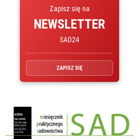
Zapisz się na
NEWSLETTER
SAD24
ZAPISZ SIĘ