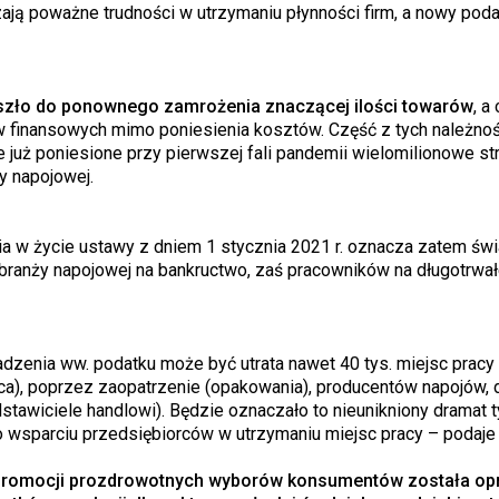
ają poważne trudności w utrzymaniu płynności firm, a nowy pod
oszło do ponownego zamrożenia znaczącej ilości towarów
, a
ów finansowych mimo poniesienia kosztów. Część z tych należnoś
już poniesione przy pierwszej fali pandemii wielomilionowe str
y napojowej.
ia w życie ustawy z dniem 1 stycznia 2021 r. oznacza zatem ś
z branży napojowej na bankructwo, zaś pracowników na długotrwa
dzenia ww. podatku może być utrata nawet 40 tys. miejsc pracy
wca), poprzez zaopatrzenie (opakowania), producentów napojów, 
tawiciele handlowi). Będzie oznaczało to nieunikniony dramat t
 wsparciu przedsiębiorców w utrzymaniu miejsc pracy – podaje
promocji prozdrowotnych wyborów konsumentów została o