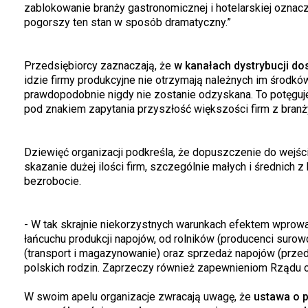
zablokowanie branży gastronomicznej i hotelarskiej oznacz
pogorszy ten stan w sposób dramatyczny.”
Przedsiębiorcy zaznaczają, że
w kanałach dystrybucji d
idzie firmy produkcyjne nie otrzymają należnych im środk
prawdopodobnie nigdy nie zostanie odzyskana. To potęguje 
pod znakiem zapytania przyszłość większości firm z branż
Dziewięć organizacji podkreśla, że dopuszczenie do wejśc
skazanie dużej ilości firm, szczególnie małych i średnich 
bezrobocie.
- W tak skrajnie niekorzystnych warunkach efektem wprowa
łańcuchu produkcji napojów, od rolników (producenci suro
(transport i magazynowanie) oraz sprzedaż napojów (przeds
polskich rodzin. Zaprzeczy również zapewnieniom Rządu o
W swoim apelu organizacje zwracają uwagę, że
ustawa o 