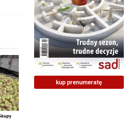
kup prenumeratę
Skupy