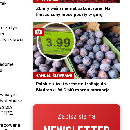
atek
Zbiory wiśni niemal zakończone. Na
finiszu ceny nieco poszły w górę
 co za tym
ci
aty i stawia
wiadome
łe
HANDEL ŚLIWKAMI
Polskie śliwki wreszcie trafiają do
Biedronki. W DINO mocna promocja
 w całym
dystrybucję
ysięcy
 PFPŻ.
Zapisz się na
pracowana