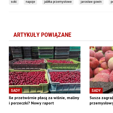
soki
napoje
jabłka przemysłowe
jarosław gowin
p
ARTYKUŁY POWIĄZANE
SADY
SADY
Ile przetwórnie płacą za wiśnie, maliny
Susza zagraż
i porzeczki? Nowy raport
przemysłowy