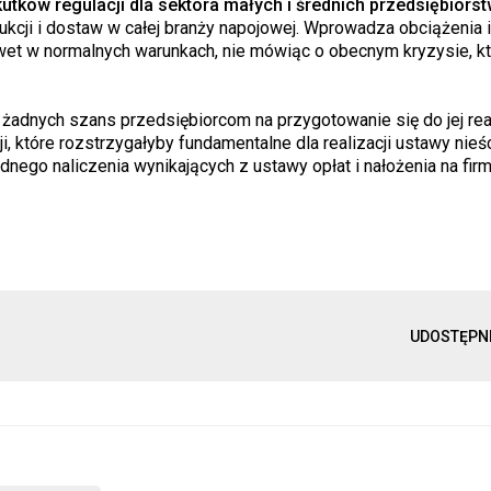
ów regulacji dla sektora małych i średnich przedsiębiorst
ukcji i dostaw w całej branży napojowej. Wprowadza obciążenia 
awet w normalnych warunkach, nie mówiąc o obecnym kryzysie, k
 żadnych szans przedsiębiorcom na przygotowanie się do jej real
, które rozstrzygałyby fundamentalne dla realizacji ustawy nieśc
dnego naliczenia wynikających z ustawy opłat i nałożenia na fir
UDOSTĘPN