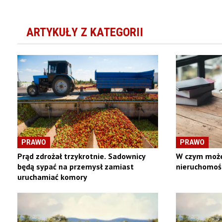
ARTYKUŁY Z KATEGORII
PRAWO
PRAWO
Prąd zdrożał trzykrotnie. Sadownicy
W czym może
będą sypać na przemysł zamiast
nieruchomoś
uruchamiać komory