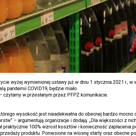
cie wyżej wymienionej ustawy już w dniu 1 stycznia 2021 r., w
lą pandemii COVID19, będzie miało
– czytamy w przesłanym przez PFPŻ komunikacie.
tórego wysokość jest nieadekwatna do obecnej bardzo mocno os
stw” – argumentują organizacje i dodają: „Dla większości z nic
ał praktycznie 100% wzrost kosztów i konieczność zapłacenia 
rzedaży produktu. Poniesione na wiosnę starty oraz obecne 