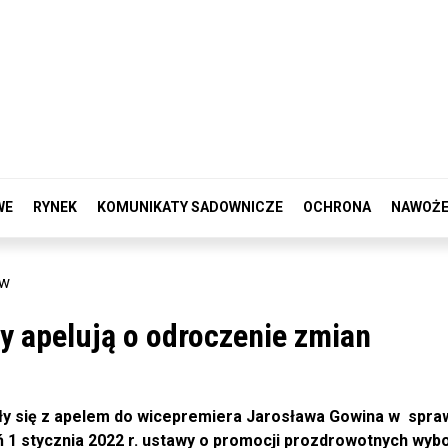
WE
RYNEK
KOMUNIKATY SADOWNICZE
OCHRONA
NAWOŻE
ow
y apelują o odroczenie zmian
ły się z apelem do wicepremiera Jarosława Gowina w
spra
eń 1 stycznia 2022 r. ustawy o promocji prozdrowotnych wy