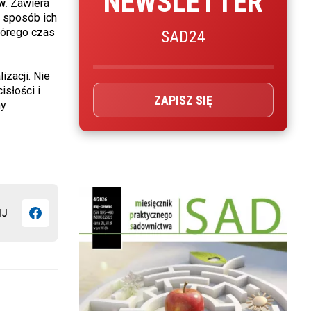
NEWSLETTER
w.
Zawiera
i sposób ich
tórego czas
SAD24
izacji. Nie
isłości i
ZAPISZ SIĘ
my
IJ