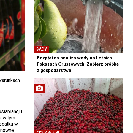
SADY
Bezpłatna analiza wody na Letnich
Pokazach Gruszowych. Zabierz próbkę
z gospodarstwa
 warunkach
łabianej i
h, w tym
podatku w
ponowne
CENY WIŚNI