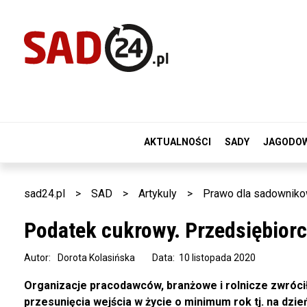
AKTUALNOŚCI
SADY
JAGODO
sad24.pl
>
SAD
>
Artykuly
>
Prawo dla sadownik
Podatek cukrowy. Przedsiębiorc
Autor:
Dorota Kolasińska
Data: 10 listopada 2020
Organizacje pracodawców, branżowe i rolnicze zwróci
przesunięcia wejścia w życie o minimum rok tj. na dzi