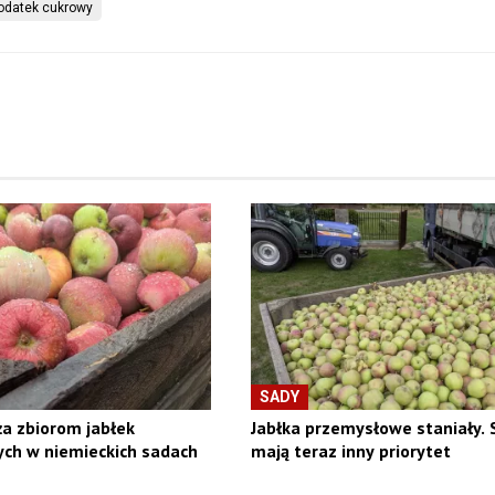
odatek cukrowy
SADY
a zbiorom jabłek
Jabłka przemysłowe staniały. 
ch w niemieckich sadach
mają teraz inny priorytet