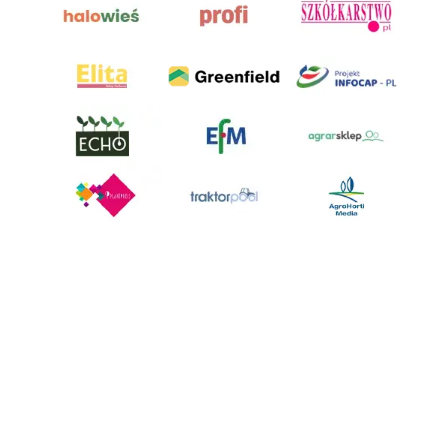
AgroHorti Media Sp. z o.o. ul. Metalowa 5, 60-118 Poznań. Akta rejestrowe
przechowywane w Sądzie Rejonowym Poznań - Nowe Miasto i Wilda w
Poznaniu, VIII Wydziale Gospodarczym, KRS 0001116269, NIP 7792573719,
REGON 529158846, kapitał zakładowy: 3.608.000 PLN.
Wszystkie prezentowane w ramach niniejszego portalu treści są
własnością AgroHorti Media Sp. z o.o, są zastrzeżone i chronione prawem
autorskim, kopiowanie i dalsze rozpowszechnianie treści jest zabronione.
(art. 25 ust. 1 pkt 1b ustawy z 4 lutego 1994 roku o prawie autorskim i
prawach pokrewnych.