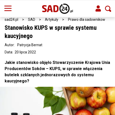
sad24.pl
>
SAD
>
Artykuly
>
Prawo dla sadownikow
Stanowisko KUPS w sprawie systemu
kaucyjnego
Autor:
Patrycja Bernat
Data: 20 lipca 2022
Jakie stanowisko objęło Stowarzyszenie Krajowa Unia
Producentów Soków – KUPS, w sprawie włączenia
butelek szklanych jednorazowych do systemu
kaucyjnego?