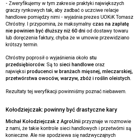
- Zweryfikujemy w tym zakresie praktyki największych
graczy rynkowych tak, aby zadbać o uczciwe relacje
handlowe pomiędzy nimi - wyjaśnia prezes UOKiK Tomasz
Chróstny. I przypomina, że maksymalny
czas na zapłatę
nie powinien być dłuższy niż 60 dni
od dostawy towaru
lub doręczenia faktury, chyba że w umowie przewidziano
krótszy termin.
Chróstny poprosił o wyjaśnienia około
stu
przedsiębiorców.
Są to
sieci handlowe
oraz
najwięksi
producenci w branżach mięsnej, mleczarskiej,
przetwórstwa owoców, warzyw, zbóż i roślin oleistych.
Rezultaty tej weryfikacji powinniśmy poznać niebawem.
Kołodziejczak: powinny być drastyczne kary
Michał Kołodziejczak z AgroUnii
przyznaje w rozmowie
z nami, że takie kontrole sieci handlowych i przetwórni są
konieczne. Ale nie spodziewa się nadzwyczajnych