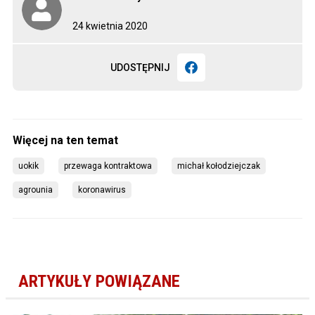
24 kwietnia 2020
UDOSTĘPNIJ
uokik
przewaga kontraktowa
michał kołodziejczak
agrounia
koronawirus
ARTYKUŁY POWIĄZANE