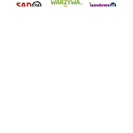
AgroHorti Media Sp. z o.o. ul. Metalowa 5, 60-118 Poznań. Akta rejestrowe
przechowywane w Sądzie Rejonowym Poznań - Nowe Miasto i Wilda w
Poznaniu, VIII Wydziale Gospodarczym, KRS 0001116269, NIP 7792573719,
REGON 529158846, kapitał zakładowy: 3.608.000 PLN.
Wszystkie prezentowane w ramach niniejszego portalu treści są
własnością AgroHorti Media Sp. z o.o, są zastrzeżone i chronione prawem
autorskim, kopiowanie i dalsze rozpowszechnianie treści jest zabronione.