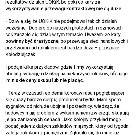
rezultatów działań UOKiK, bo póki co
kary za
wykorzystywanie przewagi kontraktowej nie są duże.
- Dziwię się, że UOKiK nie podejmował takich działań
wcześniej. Dopiero po naszych protestach i rozmowach
coś zaczęło się dziać w tym temacie. Uważam, że
kary
powinny być drastyczne
, bo przewaga sieci handlowych i
przetwórni nad rolnikiem jest bardzo duża – przyznaje
Kołodziejczak.
I podaje kilka przykładów, gdzie firmy wykorzystują
obecną sytuację i działają na niekorzyść rolników, oferując
im
niskie ceny skupu lub nie płacąc.
- Teraz w czasach epidemii koronawirusa i pogłębiającej
się suszy bardzo cierpią producenci bydła. Mam sporo
sygnałów od nich, że ubojnie i pośrednicy, wiedząc, że
hodowcy mają problem z wykarmieniem zwierząt,
skupują
je po zaniżonych cenach
. Jako kolejny przykład mogę
podać jeden z dużych zakładów mięsnych, który od tygodni
zalega rolnikom z pieniędzmi. Zgłosiło się do mnie już