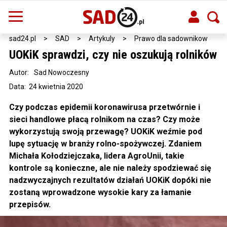
sad24.pl
>
SAD
>
Artykuly
>
Prawo dla sadownikow
UOKiK sprawdzi, czy nie oszukują rolników
Autor:
Sad Nowoczesny
Data: 24 kwietnia 2020
Czy podczas epidemii koronawirusa przetwórnie i
sieci handlowe płacą rolnikom na czas? Czy może
wykorzystują swoją przewagę? UOKiK weźmie pod
lupę sytuację w branży rolno-spożywczej. Zdaniem
Michała Kołodziejczaka, lidera AgroUnii, takie
kontrole są konieczne, ale nie należy spodziewać się
nadzwyczajnych rezultatów działań UOKiK dopóki nie
zostaną wprowadzone wysokie kary za łamanie
przepisów.