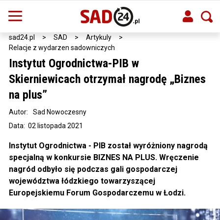
sad24.pl
>
SAD
>
Artykuly
>
Relacje z wydarzen sadowniczych
Instytut Ogrodnictwa-PIB w
Skierniewicach otrzymał nagrodę „Biznes
na plus”
Autor:
Sad Nowoczesny
Data: 02 listopada 2021
Instytut Ogrodnictwa - PIB został wyróżniony nagrodą
specjalną w konkursie BIZNES NA PLUS. Wręczenie
nagród odbyło się podczas gali gospodarczej
województwa łódzkiego towarzyszącej
Europejskiemu Forum Gospodarczemu w Łodzi.