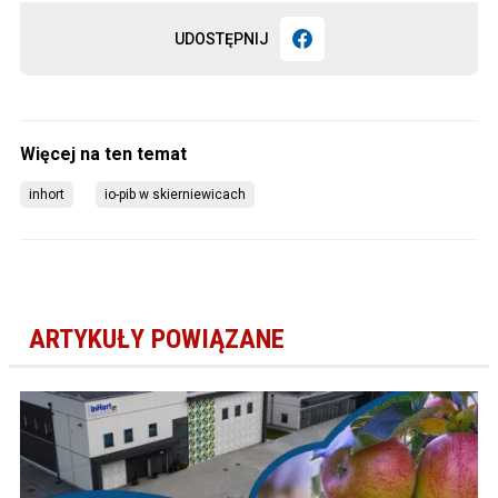
UDOSTĘPNIJ
inhort
io-pib w skierniewicach
ARTYKUŁY POWIĄZANE