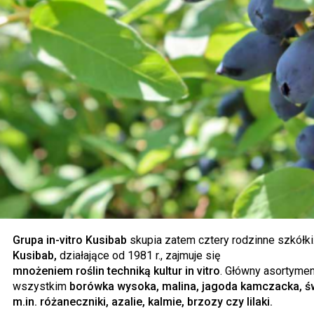
Grupa in-vitro Kusibab
skupia zatem cztery rodzinne szkółki
Kusibab,
działające od 1981 r., zajmuje się
mnożeniem roślin techniką kultur in vitro
. Główny asortyme
wszystkim
borówka wysoka, malina, jagoda kamczacka, świ
m.in. różaneczniki, azalie, kalmie, brzozy czy lilaki.