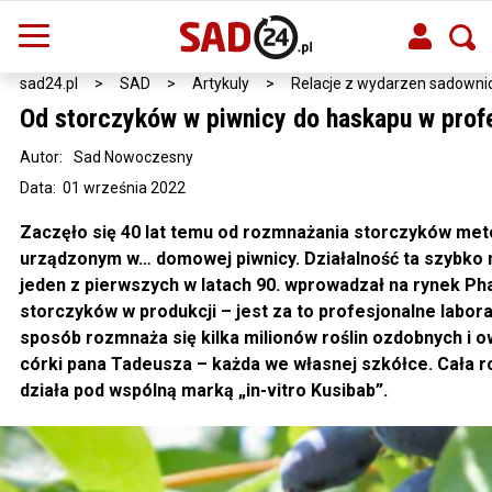
sad24.pl
>
SAD
>
Artykuly
>
Relacje z wydarzen sadowni
Od storczyków w piwnicy do haskapu w prof
Autor:
Sad Nowoczesny
Data: 01 września 2022
Zaczęło się 40 lat temu od rozmnażania storczyków meto
urządzonym w… domowej piwnicy. Działalność ta szybko 
jeden z pierwszych w latach 90. wprowadzał na rynek Phal
storczyków w produkcji – jest za to profesjonalne labor
sposób rozmnaża się kilka milionów roślin ozdobnych i o
córki pana Tadeusza – każda we własnej szkółce. Cała ro
działa pod wspólną marką „in-vitro Kusibab”.