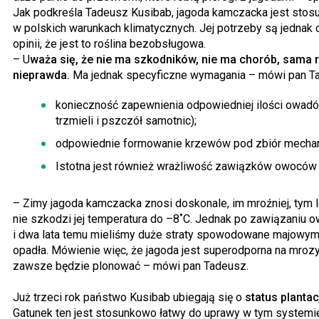
Jak podkreśla Tadeusz Kusibab, jagoda kamczacka jest stos
w polskich warunkach klimatycznych. Jej potrzeby są jedna
opinii, że jest to roślina bezobsługowa.
– U
waża się, że nie ma szkodników, nie ma chorób, sama ro
nieprawda.
Ma jednak specyficzne wymagania – mówi pan T
konieczność zapewnienia odpowiedniej ilości owad
trzmieli i pszczół samotnic);
odpowiednie formowanie krzewów pod zbiór mechan
Istotna jest również wrażliwość zawiązków owoców 
– Zimy jagoda kamczacka znosi doskonale, im mroźniej, tym
nie szkodzi jej temperatura do –8˚C. Jednak po zawiązaniu 
i dwa lata temu mieliśmy duże straty spowodowane majowy
opadła. Mówienie więc, że jagoda jest superodporna na mrozy,
zawsze będzie plonować – mówi pan Tadeusz.
Już trzeci rok państwo Kusibab ubiegają się o
status plantac
Gatunek ten jest stosunkowo łatwy do uprawy w tym systemi