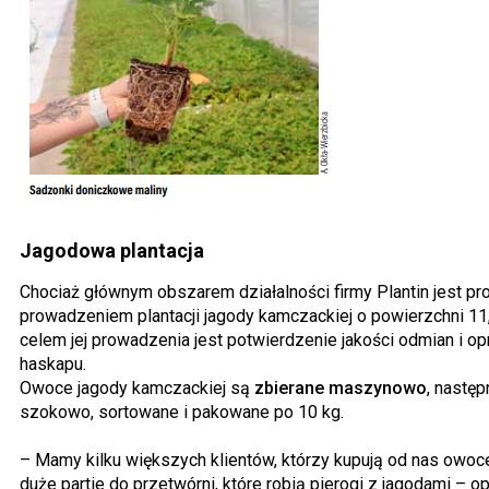
Jagodowa plantacja
Chociaż głównym obszarem działalności firmy Plantin jest prod
prowadzeniem plantacji jagody kamczackiej o powierzchni 11,
celem jej prowadzenia jest potwierdzenie jakości odmian i o
haskapu.
Owoce jagody kamczackiej są
zbierane maszynowo
, nastę
szokowo, sortowane i pakowane po 10 kg.
– Mamy kilku większych klientów, którzy kupują od nas owoce
duże partie do przetwórni, które robią pierogi z jagodami – 