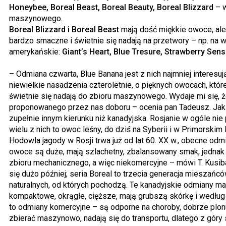
Honeybee, Boreal Beast, Boreal Beauty, Boreal Blizzard
– w
maszynowego.
Boreal Blizzard i Boreal Beast
mają dość miękkie owoce, ale
bardzo smaczne i świetnie się nadają na przetwory – np. na 
amerykańskie:
Giant’s Heart, Blue Tresure, Strawberry Sens
– Odmiana czwarta, Blue Banana jest z nich najmniej interesu
niewielkie nasadzenia czteroletnie, o pięknych owocach, które
świetnie się nadają do zbioru maszynowego. Wydaje mi się, ż
proponowanego przez nas doboru – ocenia pan Tadeusz. Jak 
zupełnie innym kierunku niż kanadyjska. Rosjanie w ogóle nie p
wielu z nich to owoc leśny, do dziś na Syberii i w Primorskim 
Hodowla jagody w Rosji trwa już od lat 60. XX w., obecne od
owoce są duże, mają szlachetny, zbalansowany smak, jednak c
zbioru mechanicznego, a więc niekomercyjne – mówi T. Kusi
się dużo później; seria Boreal to trzecia generacja mieszań
naturalnych, od których pochodzą. Te kanadyjskie odmiany maj
kompaktowe, okrągłe, cięższe, mają grubszą skórkę i według
to odmiany komercyjne – są odporne na choroby, dobrze plonuj
zbierać maszynowo, nadają się do transportu, dlatego z góry 