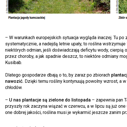
– W warunkach europejskich sytuacja wygląda inaczej. Tu po z
systematycznie, a nadejdą letnie upały, to roślina wstrzymuj
niektórych odmian, jeśli doświadczają deficytu wody, cierpi
przez choroby, a jak spadnie deszcz, to niektóre odmiany mo
Kusibab.
Dlatego gospodarze dbają o to, by zaraz po zbiorach
plantac
nawozić.
Dzięki temu rośliny kontynuują powolny wzrost, a
chłodów.
–
U nas plantacje są zielone do listopada
– zapewnia pan Ta
przyszły rok zaczyna wiązać w czerwcu, a w lipcu są już one
one dobrej jakości, roślina musi je wykarmić jeszcze zanim 