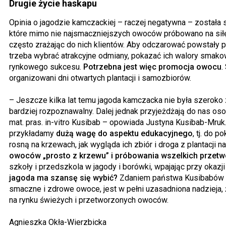
Drugie życie haskapu
Opinia o jagodzie kamczackiej – raczej negatywna – została
które mimo nie najsmaczniejszych owoców próbowano na sił
często zrażając do nich klientów. Aby odczarować powstały p
trzeba wybrać atrakcyjne odmiany, pokazać ich walory smak
rynkowego sukcesu.
Potrzebna jest więc promocja owocu
.
organizowani dni otwartych plantacji i samozbiorów.
– Jeszcze kilka lat temu jagoda kamczacka nie była szeroko 
bardziej rozpoznawalny. Dalej jednak przyjeżdżają do nas oso
mat. pras. in-vitro Kusibab – opowiada Justyna Kusibab-Mruk. 
przykładamy
dużą wagę do aspektu edukacyjnego
, tj. do 
rosną na krzewach, jak wygląda ich zbiór i droga z plantacji 
owoców „prosto z krzewu” i próbowania wszelkich przet
szkoły i przedszkola w jagody i borówki, wpajając przy oka
jagoda ma szansę się wybić?
Zdaniem państwa Kusibabów s
smaczne i zdrowe owoce, jest w pełni uzasadniona nadzieja, 
na rynku świeżych i przetworzonych owoców.
Agnieszka Okła-Wierzbicka