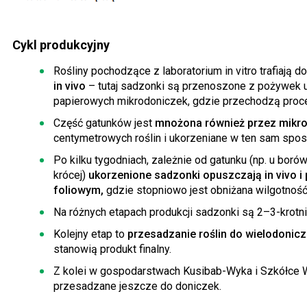
Cykl produkcyjny
Rośliny pochodzące z laboratorium in vitro trafiają 
in vivo
– tutaj sadzonki są przenoszone z pożywek u
papierowych mikrodoniczek, gdzie przechodzą proce
Część gatunków jest
mnożona również przez mikr
centymetrowych roślin i ukorzeniane w ten sam sposób
Po kilku tygodniach, zależnie od gatunku (np. u borów
krócej)
ukorzenione sadzonki opuszczają in vivo i
foliowym,
gdzie stopniowo jest obniżana wilgotnoś
Na różnych etapach produkcji sadzonki są 2–3-krotn
Kolejny etap to
przesadzanie roślin do wielodonicz
stanowią produkt finalny.
Z kolei w gospodarstwach Kusibab-Wyka i Szkółce Wa
przesadzane jeszcze do doniczek.