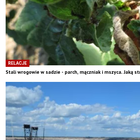
RELACJE
Stali wrogowie w sadzie - parch, mączniak i mszyca. Jaką st