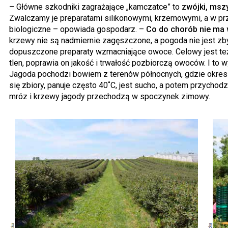
– Główne szkodniki zagrażające „kamczatce” to z
wójki, mszy
Zwalczamy je preparatami silikonowymi, krzemowymi, a w pr
biologiczne – opowiada gospodarz. –
Co do chorób nie ma
krzewy nie są nadmiernie zagęszczone, a pogoda nie jest zb
dopuszczone preparaty wzmacniające owoce. Celowy jest te
tlen, poprawia on jakość i trwałość pozbiorczą owoców. I to w
Jagoda pochodzi bowiem z terenów północnych, gdzie okres 
się zbiory, panuje często 40˚C, jest sucho, a potem przychodz
mróz i krzewy jagody przechodzą w spoczynek zimowy.