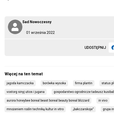
Sad Nowoczesny
01 września 2022
UDOSTĘPNIJ
jagoda kamczacka
borówka wysoka
firma plantin
status p
vostorg sinyj utios i jugana
gospodarstwo ogrodnicze tadeusz kusiba
aurora honeybee boreal beast boreal beauty boreal blizzard
in vivo
mnożeniem roślin techniką kultur in vitro
„bakczarskoje”
grupa in