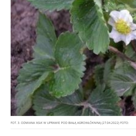
FOT. 3. ODMIANA ‘ASIA’ W UPRAWIE POD BIAŁĄ AGROWŁÓKNINĄ (27.04.2022)
FOTO: