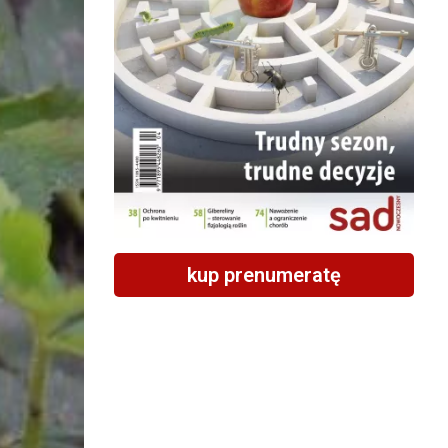
kup prenumeratę