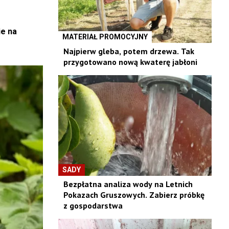
ie na
MATERIAŁ PROMOCYJNY
Najpierw gleba, potem drzewa. Tak
przygotowano nową kwaterę jabłoni
SADY
Bezpłatna analiza wody na Letnich
Pokazach Gruszowych. Zabierz próbkę
z gospodarstwa