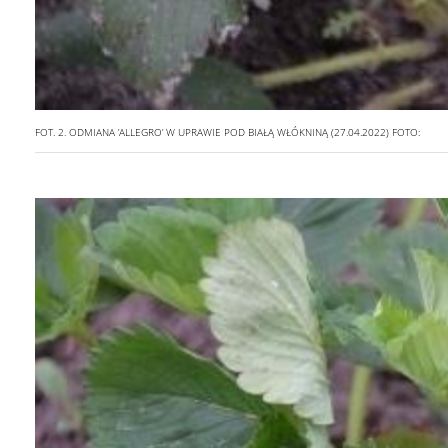
FOT. 2. ODMIANA ’ALLEGRO’ W UPRAWIE POD BIAŁĄ WŁÓKNINĄ (27.04.2022)
FOTO: