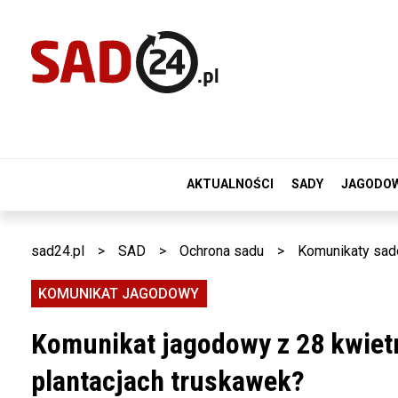
AKTUALNOŚCI
SADY
JAGODO
sad24.pl
>
SAD
>
Ochrona sadu
>
Komunikaty sad
KOMUNIKAT JAGODOWY
Komunikat jagodowy z 28 kwietn
plantacjach truskawek?