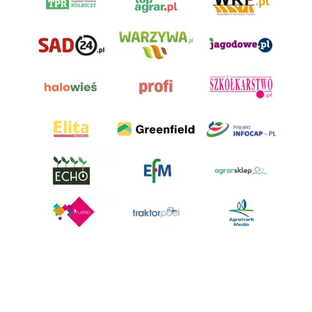
AgroHorti Media Sp. z o.o. ul. Metalowa 5, 60-118 Poznań. Akta rejestrowe
przechowywane w Sądzie Rejonowym Poznań - Nowe Miasto i Wilda w
Poznaniu, VIII Wydziale Gospodarczym, KRS 0001116269, NIP 7792573719,
REGON 529158846, kapitał zakładowy: 3.608.000 PLN.