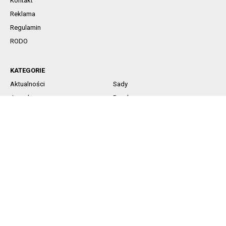
Kontakt
Reklama
Regulamin
RODO
KATEGORIE
Aktualności
Sady
Jagodowe
Rynek
Komunikaty sadownicze
Ochrona
Nawożenie
Technika
SOCIAL MEDIA