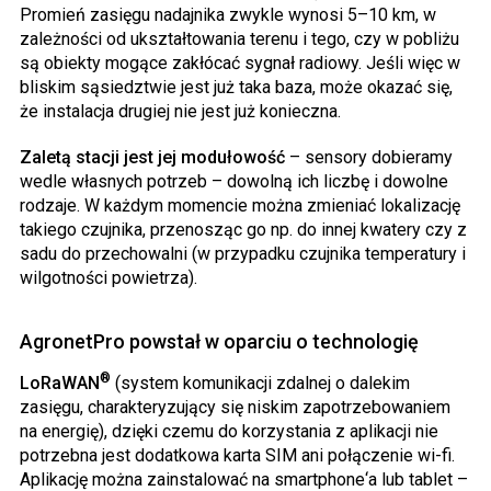
Promień zasięgu nadajnika zwykle wynosi 5–10 km, w
zależności od ukształtowania terenu i tego, czy w pobliżu
są obiekty mogące zakłócać sygnał radiowy. Jeśli więc w
bliskim sąsiedztwie jest już taka baza, może okazać się,
że instalacja drugiej nie jest już konieczna.
Zaletą stacji jest jej modułowość
– sensory dobieramy
wedle własnych potrzeb – dowolną ich liczbę i dowolne
rodzaje. W każdym momencie można zmieniać lokalizację
takiego czujnika, przenosząc go np. do innej kwatery czy z
sadu do przechowalni (w przypadku czujnika temperatury i
wilgotności powietrza).
AgronetPro powstał w oparciu o technologię
®
LoRaWAN
(system komunikacji zdalnej o dalekim
zasięgu, charakteryzujący się niskim zapotrzebowaniem
na energię), dzięki czemu do korzystania z aplikacji nie
potrzebna jest dodatkowa karta SIM ani połączenie wi-fi.
Aplikację można zainstalować na smartphone‘a lub tablet –