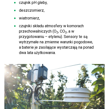
czujnik pH gleby,
deszczomierz,
wiatromierz,
czujniki składu atmosfery w komorach
przechowalniczych (O
, CO
, a w
2
2
przygotowaniu – etylenu). Sensory te są
wytrzymałe na zmienne warunki pogodowe,
a baterie je zasilające wystarczają na ponad
dwa lata użytkowania.