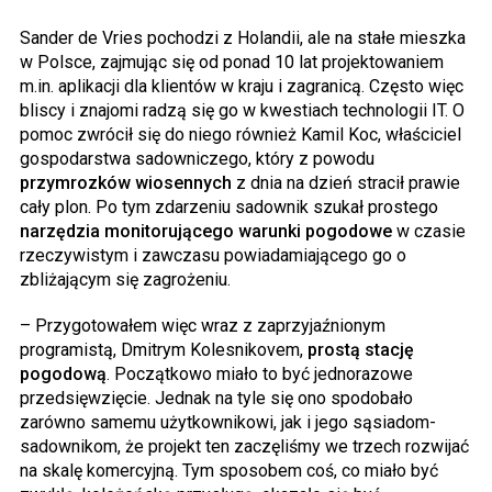
Sander de Vries pochodzi z Holandii, ale na stałe mieszka
w Polsce, zajmując się od ponad 10 lat projektowaniem
m.in. aplikacji dla klientów w kraju i zagranicą. Często więc
bliscy i znajomi radzą się go w kwestiach technologii IT. O
pomoc zwrócił się do niego również Kamil Koc, właściciel
gospodarstwa sadowniczego, który z powodu
przymrozków wiosennych
z dnia na dzień stracił prawie
cały plon. Po tym zdarzeniu sadownik szukał prostego
narzędzia monitorującego warunki pogodowe
w czasie
rzeczywistym i zawczasu powiadamiającego go o
zbliżającym się zagrożeniu.
– Przygotowałem więc wraz z zaprzyjaźnionym
programistą, Dmitrym Kolesnikovem,
prostą stację
pogodową
. Początkowo miało to być jednorazowe
przedsięwzięcie. Jednak na tyle się ono spodobało
zarówno samemu użytkownikowi, jak i jego sąsiadom-
sadownikom, że projekt ten zaczęliśmy we trzech rozwijać
na skalę komercyjną. Tym sposobem coś, co miało być