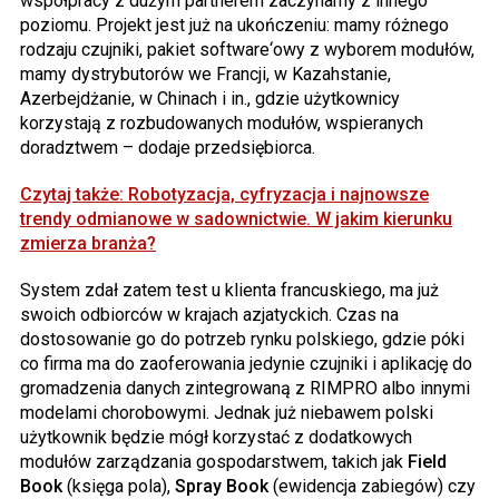
współpracy z dużym partnerem zaczynamy z innego
poziomu. Projekt jest już na ukończeniu: mamy różnego
rodzaju czujniki, pakiet software‘owy z wyborem modułów,
mamy dystrybutorów we Francji, w Kazahstanie,
Azerbejdżanie, w Chinach i in., gdzie użytkownicy
korzystają z rozbudowanych modułów, wspieranych
doradztwem – dodaje przedsiębiorca.
Czytaj także: Robotyzacja, cyfryzacja i najnowsze
trendy odmianowe w sadownictwie. W jakim kierunku
zmierza branża?
System zdał zatem test u klienta francuskiego, ma już
swoich odbiorców w krajach azjatyckich. Czas na
dostosowanie go do potrzeb rynku polskiego, gdzie póki
co firma ma do zaoferowania jedynie czujniki i aplikację do
gromadzenia danych zintegrowaną z RIMPRO albo innymi
modelami chorobowymi. Jednak już niebawem polski
użytkownik będzie mógł korzystać z dodatkowych
modułów zarządzania gospodarstwem, takich jak
Field
Book
(księga pola),
Spray Book
(ewidencja zabiegów) czy