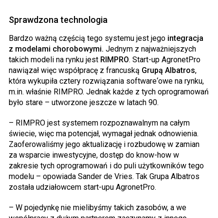
Sprawdzona technologia
Bardzo ważną częścią tego systemu jest jego
integracja
z modelami chorobowymi.
Jednym z najważniejszych
takich modeli na rynku jest
RIMPRO
. Start-up AgronetPro
nawiązał więc współpracę z francuską
Grupą Albatros
,
która wykupiła cztery rozwiązania software‘owe na rynku,
m.in. właśnie RIMPRO. Jednak każde z tych oprogramowań
było stare – utworzone jeszcze w latach 90.
– RIMPRO jest systemem rozpoznawalnym na całym
świecie, więc ma potencjał, wymagał jednak odnowienia.
Zaoferowaliśmy jego aktualizację i rozbudowę w zamian
za wsparcie inwestycyjne, dostęp do know-how w
zakresie tych oprogramowań i do puli użytkowników tego
modelu – opowiada Sander de Vries. Tak Grupa Albatros
została udziałowcem start-upu AgronetPro.
– W pojedynkę nie mielibyśmy takich zasobów, a we