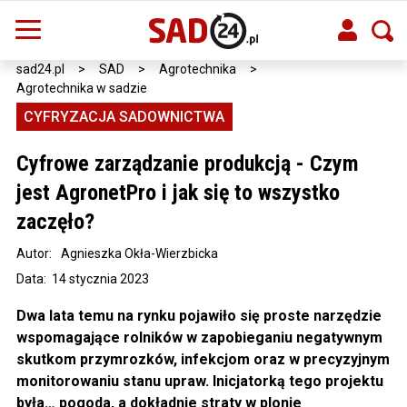
sad24.pl
>
SAD
>
Agrotechnika
>
Agrotechnika w sadzie
CYFRYZACJA SADOWNICTWA
Cyfrowe zarządzanie produkcją - Czym
jest AgronetPro i jak się to wszystko
zaczęło?
Autor:
Agnieszka Okła-Wierzbicka
Data: 14 stycznia 2023
Dwa lata temu na rynku pojawiło się proste narzędzie
wspomagające rolników w zapobieganiu negatywnym
skutkom przymrozków, infekcjom oraz w precyzyjnym
monitorowaniu stanu upraw. Inicjatorką tego projektu
była… pogoda, a dokładnie straty w plonie