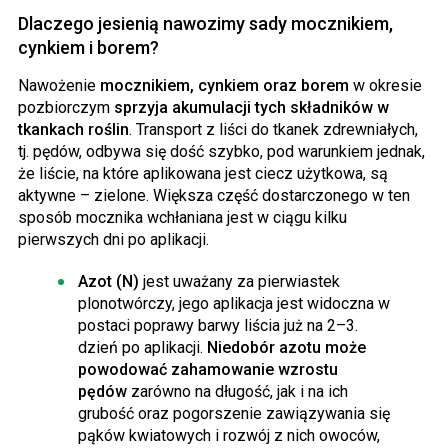
Dlaczego jesienią nawozimy sady mocznikiem,
cynkiem i borem?
Nawożenie
mocznikiem, cynkiem oraz borem
w okresie
pozbiorczym
sprzyja akumulacji tych składników w
tkankach roślin
. Transport z liści do tkanek zdrewniałych,
tj. pędów, odbywa się dość szybko, pod warunkiem jednak,
że liście, na które aplikowana jest ciecz użytkowa, są
aktywne – zielone. Większa część dostarczonego w ten
sposób mocznika wchłaniana jest w ciągu kilku
pierwszych dni po aplikacji.
Azot (N)
jest uważany za pierwiastek
plonotwórczy, jego aplikacja jest widoczna w
postaci poprawy barwy liścia już na 2–3.
dzień po aplikacji.
Niedobór azotu może
powodować zahamowanie wzrostu
pędów
zarówno na długość, jak i na ich
grubość oraz pogorszenie zawiązywania się
pąków kwiatowych i rozwój z nich owoców,