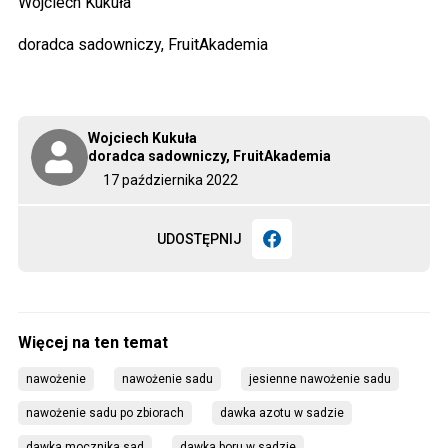
Wojciech Kukuła
doradca sadowniczy, FruitAkademia
Wojciech Kukuła
doradca sadowniczy, FruitAkademia
17 października 2022
UDOSTĘPNIJ
nawożenie
nawożenie sadu
jesienne nawożenie sadu
nawożenie sadu po zbiorach
dawka azotu w sadzie
dawka mocznika sad
dawka boru w sadzie