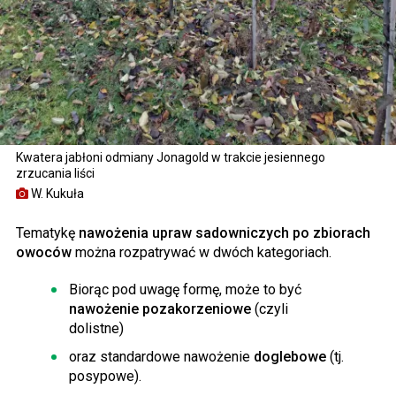
Kwatera jabłoni odmiany Jonagold w trakcie jesiennego
zrzucania liści
W. Kukuła
Tematykę
nawożenia upraw sadowniczych po zbiorach
owoców
można rozpatrywać w dwóch kategoriach.
Biorąc pod uwagę formę, może to być
nawożenie pozakorzeniowe
(czyli
dolistne)
oraz standardowe nawożenie
doglebowe
(tj.
posypowe).