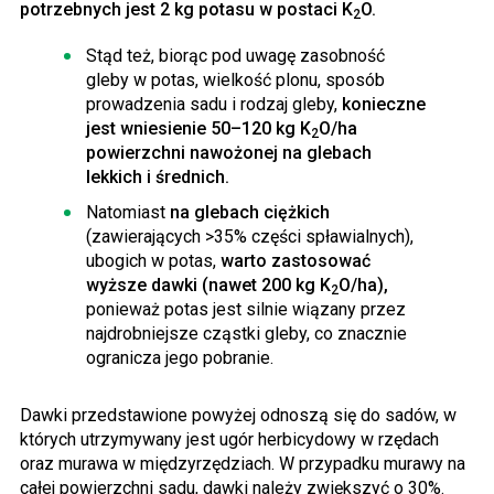
potrzebnych jest 2 kg potasu w postaci K
O.
2
Stąd też, biorąc pod uwagę zasobność
gleby w potas, wielkość plonu, sposób
prowadzenia sadu i rodzaj gleby,
konieczne
jest wniesienie 50–120 kg K
O/ha
2
powierzchni nawożonej na glebach
lekkich i średnich.
Natomiast
na glebach ciężkich
(zawierających >35% części spławialnych),
ubogich w potas,
warto zastosować
wyższe dawki (nawet 200 kg K
O/ha),
2
ponieważ potas jest silnie wiązany przez
najdrobniejsze cząstki gleby, co znacznie
ogranicza jego pobranie.
Dawki przedstawione powyżej odnoszą się do sadów, w
których utrzymywany jest ugór herbicydowy w rzędach
oraz murawa w międzyrzędziach. W przypadku murawy na
całej powierzchni sadu, dawki należy zwiększyć o 30%.