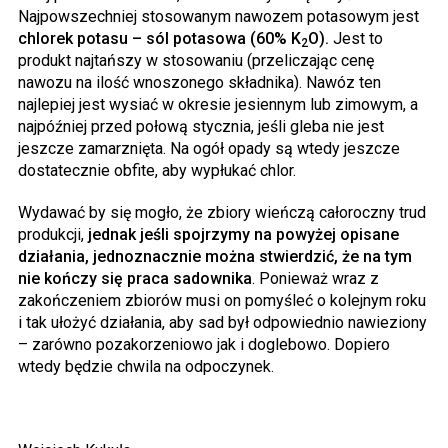
Najpowszechniej stosowanym nawozem potasowym jest
chlorek potasu – sól potasowa (60% K
O).
Jest to
2
produkt najtańszy w stosowaniu (przeliczając cenę
nawozu na ilość wnoszonego składnika). Nawóz ten
najlepiej jest wysiać w okresie jesiennym lub zimowym, a
najpóźniej przed połową stycznia, jeśli gleba nie jest
jeszcze zamarznięta. Na ogół opady są wtedy jeszcze
dostatecznie obfite, aby wypłukać chlor.
Wydawać by się mogło, że zbiory wieńczą całoroczny trud
produkcji,
jednak jeśli spojrzymy na powyżej opisane
działania, jednoznacznie można stwierdzić, że na tym
nie kończy się praca sadownika
. Ponieważ wraz z
zakończeniem zbiorów musi on pomyśleć o kolejnym roku
i tak ułożyć działania, aby sad był odpowiednio nawieziony
– zarówno pozakorzeniowo jak i doglebowo. Dopiero
wtedy będzie chwila na odpoczynek.