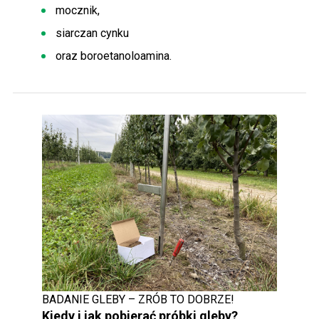
mocznik,
siarczan cynku
oraz boroetanoloamina.
BADANIE GLEBY – ZRÓB TO DOBRZE!
Kiedy i jak pobierać próbki gleby?