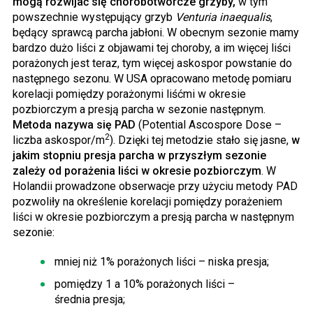
mogą rozwijać się chorobotwórcze grzyby,
w tym
powszechnie występujący grzyb
Venturia inaequalis
,
będący sprawcą parcha jabłoni. W obecnym sezonie mamy
bardzo dużo liści z objawami tej choroby, a im więcej liści
porażonych jest teraz, tym więcej askospor powstanie do
następnego sezonu. W USA opracowano metodę pomiaru
korelacji pomiędzy porażonymi liśćmi w okresie
pozbiorczym a presją parcha w sezonie następnym.
Metoda nazywa się PAD
(Potential Ascospore Dose –
2
liczba askospor/m
). Dzięki tej metodzie stało się jasne,
w
jakim stopniu presja parcha w przyszłym sezonie
zależy od porażenia liści w okresie pozbiorczym
. W
Holandii prowadzone obserwacje przy użyciu metody PAD
pozwoliły na określenie korelacji pomiędzy porażeniem
liści w okresie pozbiorczym a presją parcha w następnym
sezonie:
mniej niż 1% porażonych liści – niska presja;
pomiędzy 1 a 10% porażonych liści –
średnia presja;