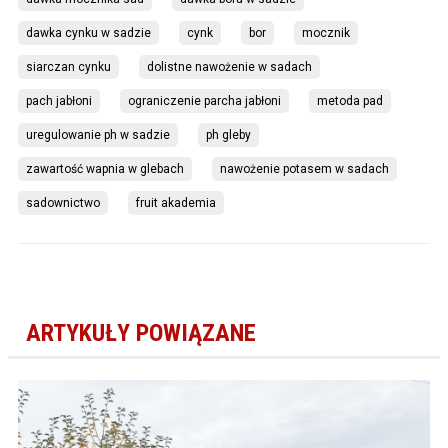
dawka cynku w sadzie
cynk
bor
mocznik
siarczan cynku
dolistne nawożenie w sadach
pach jabłoni
ograniczenie parcha jabłoni
metoda pad
uregulowanie ph w sadzie
ph gleby
zawartość wapnia w glebach
nawożenie potasem w sadach
sadownictwo
fruit akademia
ARTYKUŁY POWIĄZANE