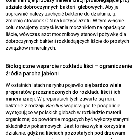
kolei hamuje procesy mineralizacji przebiegające przy
udziale dobroczynnych bakterii glebowych.
Aby je
usprawnić, należy zachęcić bakterie do działania, tj.
zmienić stosunek C:N na korzyść azotu. W tym właśnie
celu stosujemy opryskiwania mocznikiem na opadające
liście, wówczas azot mocznikowy stanowi pożywkę dla
dobroczynnych bakterii rozkładających liście do prostych
związków mineralnych.
Biologiczne wsparcie rozkładu liści – ograniczenie
źródła parcha jabłoni
W ostatnich latach na rynku pojawiło się
bardzo wiele
preparatów przeznaczonych do rozkładu liści i ich
mineralizacji.
W preparatach tych zawarte są m.in.
bakterie z rodzaju
Bacillus
wspierające te pospolicie
występujące w polskich glebach w rozkładzie materii
organicznej do powtórnie mogących być wykorzystanymi
składników pokarmowych. Jest to niezwykle korzystne
działanie, gdyż
na liściach pozostałych pod drzewami