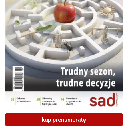
kup prenumeratę