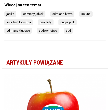
jabłka
odmiany jabłek
odmiana bravo
soluna
asia fruit logistica
pink lady
cripps pink
odmiany klubowe
sadownictwo
sad
ARTYKUŁY POWIĄZANE