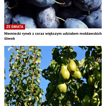
ZE ŚWIATA
Niemiecki rynek z coraz większym udziałem mołdawskich
śliwek