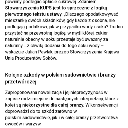
powinny podlegać opłacie cukrowej.
Zdaniem
Stowarzyszenia KUPS jest to sprzeczne z logiką
pierwotnego tekstu ustawy
:
„
Dlaczego opodatkowywać
mieszankę dwóch składników, gdy każde z osobna, nie
podlegają podatkowi, jak w przypadku wody i soku? Trudno
przystać na przewrotną logikę, w myśl której, cukier
naturalnie obecny w soku przestaje być uważany za
naturalny …z chwilą dodania do tego soku wody –
wskazuje Julian Pawlak, prezes Stowarzyszenia Krajowa
Unia Producentów Soków.
Kolejne szkody w polskim sadownictwie i branży
przetwórczej
Zaproponowana nowelizacja i jej nieprecyzyjność w
zapisie rodzi miejsce do następnych interpretacji, które z
kolei są
niekorzystne dla całej branży.
W konsekwencji
doprowadzi do to szkód zarówno w
polskim sadownictwie, jak i w całej branży przetwórstwa
owoców i warzyw.