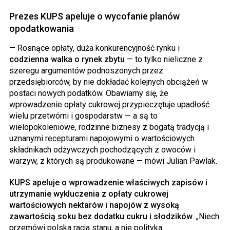
Prezes KUPS apeluje o wycofanie planów
opodatkowania
— Rosnące opłaty, duża konkurencyjność rynku i
codzienna walka o rynek zbytu
— to tylko nieliczne z
szeregu argumentów podnoszonych przez
przedsiębiorców, by nie dokładać kolejnych obciążeń w
postaci nowych podatków. Obawiamy się, że
wprowadzenie opłaty cukrowej przypieczętuje upadłość
wielu przetwórni i gospodarstw — a są to
wielopokoleniowe, rodzinne biznesy z bogatą tradycją i
uznanymi recepturami napojowymi o wartościowych
składnikach odżywczych pochodzących z owoców i
warzyw, z których są produkowane — mówi Julian Pawlak.
KUPS apeluje o wprowadzenie właściwych zapisów i
utrzymanie wykluczenia z opłaty cukrowej
wartościowych nektarów i napojów z wysoką
zawartością soku bez dodatku cukru i słodzików
. „Niech
przemówi polska racja stanu, a nie polityka.