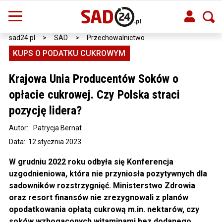
sad24.pl
>
SAD
>
Przechowalnictwo
KUPS O PODATKU CUKROWYM
Krajowa Unia Producentów Soków o
opłacie cukrowej. Czy Polska straci
pozycję lidera?
Autor:
Patrycja Bernat
Data: 12 stycznia 2023
W grudniu 2022 roku odbyła się Konferencja
uzgodnieniowa, która nie przyniosła pozytywnych dla
sadowników rozstrzygnięć. Ministerstwo Zdrowia
oraz resort finansów nie zrezygnowali z planów
opodatkowania opłatą cukrową m.in. nektarów, czy
soków wzbogaconych witaminami bez dodanego