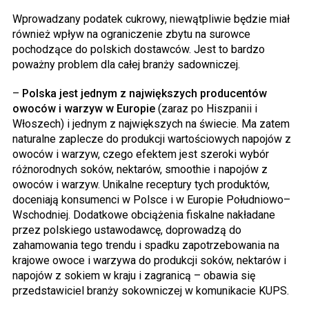
Wprowadzany podatek cukrowy, niewątpliwie będzie miał
również wpływ na ograniczenie zbytu na surowce
pochodzące do polskich dostawców. Jest to bardzo
poważny problem dla całej branży sadowniczej.
–
Polska jest jednym z największych producentów
owoców i warzyw w Europie
(zaraz po Hiszpanii i
Włoszech) i jednym z największych na świecie. Ma zatem
naturalne zaplecze do produkcji wartościowych napojów z
owoców i warzyw, czego efektem jest szeroki wybór
różnorodnych soków, nektarów,
smoothie
i napojów z
owoców i warzyw. Unikalne receptury tych produktów,
doceniają konsumenci w Polsce i w Europie
Południowo
–
Wschodniej. Dodatkowe obciążenia fiskalne nakładane
przez polskiego ustawodawcę, doprowadzą do
zahamowania tego trendu i spadku zapotrzebowania na
krajowe owoce i warzywa do produkcji soków, nektarów i
napojów z sokiem w kraju i zagranicą – obawia się
przedstawiciel branży
sokowniczej
w komunikacie KUPS.