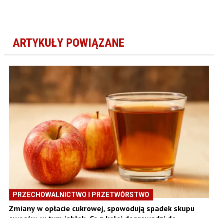
ARTYKUŁY POWIĄZANE
PRZECHOWALNICTWO I PRZETWÓRSTWO
Zmiany w opłacie cukrowej, spowodują spadek skupu