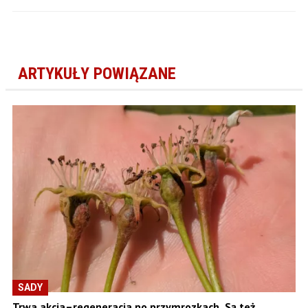
ARTYKUŁY POWIĄZANE
SADY
Trwa akcja–regeneracja po przymrozkach. Są też