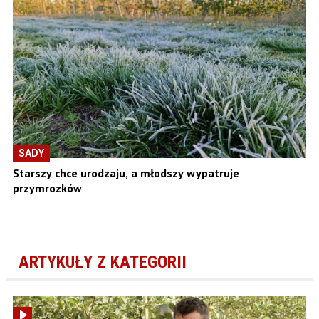
SADY
Starszy chce urodzaju, a młodszy wypatruje
przymrozków
ARTYKUŁY Z KATEGORII