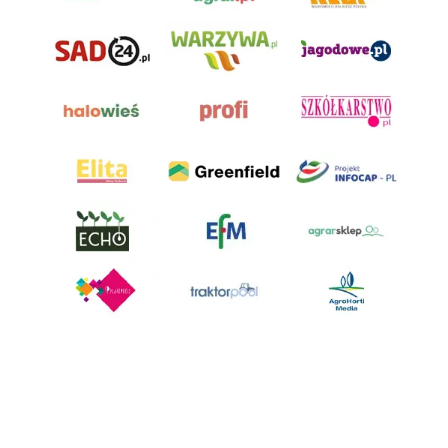
AgroHorti Media Sp. z o.o. ul. Metalowa 5, 60-118 Poznań. Akta rejestrowe
przechowywane w Sądzie Rejonowym Poznań - Nowe Miasto i Wilda w
Poznaniu, VIII Wydziale Gospodarczym, KRS 0001116269, NIP 7792573719,
REGON 529158846, kapitał zakładowy: 3.608.000 PLN.
Wszystkie prezentowane w ramach niniejszego portalu treści są