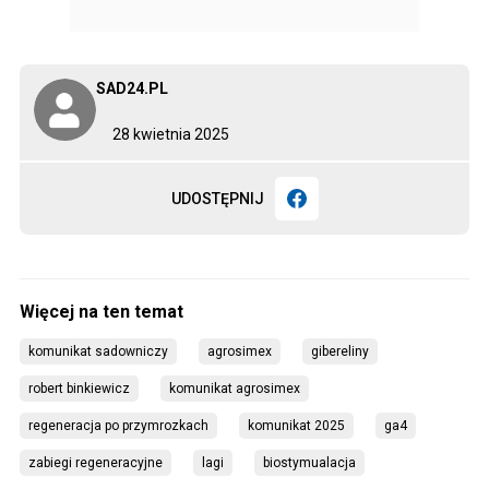
SAD24.PL
28 kwietnia 2025
UDOSTĘPNIJ
komunikat sadowniczy
agrosimex
gibereliny
robert binkiewicz
komunikat agrosimex
regeneracja po przymrozkach
komunikat 2025
ga4
zabiegi regeneracyjne
lagi
biostymualacja