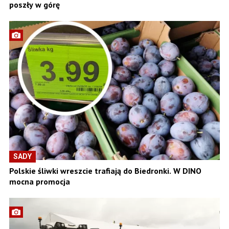
poszły w górę
SADY
Polskie śliwki wreszcie trafiają do Biedronki. W DINO
mocna promocja