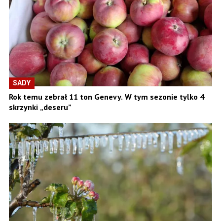
SADY
Rok temu zebrał 11 ton Genevy. W tym sezonie tylko 4
skrzynki „deseru”