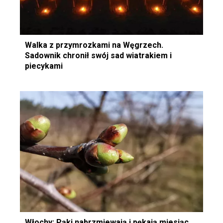
Walka z przymrozkami na Węgrzech.
Sadownik chronił swój sad wiatrakiem i
piecykami
Włochy: Pąki nabrzmiewają i pękają miesiąc