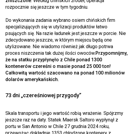
zniszczone
. Według chińskich źródeł, operacja
rozpocznie się jeszcze w tym tygodniu.
Do wykonania zadania wybrano osiem chińskich firm
specjalizujących się w utylizacji produktów łatwo
psujących się. Na razie ładunek jest jeszcze w porcie. Nie
zdecydowano jeszcze, w którym miejscu będą one
utylizowane. Nie wiadomo również jak długo potrwa
proces niszczenia tak dużej ilości owoców.
Przypomnijmy,
że na statku przypłynęło z Chile ponad 1300
kontenerów czereśni o masie ponad 25 000 ton!
Całkowitą wartość szacowano na ponad 100 milionów
dolarów amerykańskich.
73 dni „czereśniowej przygody”
Skala transportu i jego wartość robią wrażenie. Spójrzmy
jeszcze raz na daty. Statek Maersk Saltoro wypłynął z
portu w San Antonio w Chile 27 grudnia 2024 roku,
przewożąc dokładnie 1353 chłodzone kontenery z