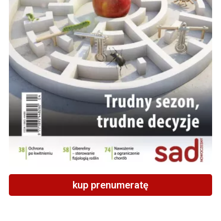
kup prenumeratę