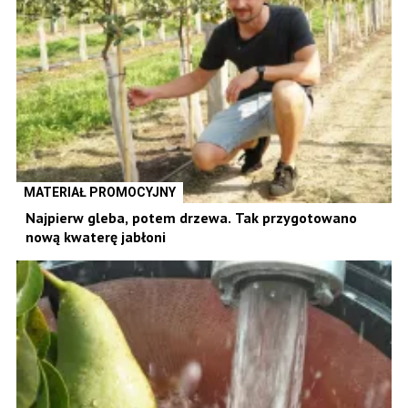
MATERIAŁ PROMOCYJNY
Najpierw gleba, potem drzewa. Tak przygotowano
nową kwaterę jabłoni