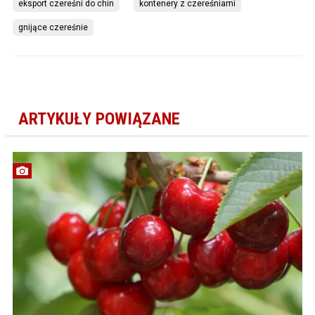
eksport czereśni do chin
kontenery z czereśniami
gnijące czereśnie
ARTYKUŁY POWIĄZANE