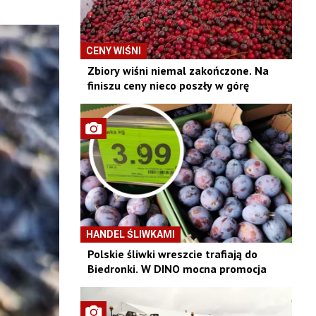
CENY WIŚNI
Zbiory wiśni niemal zakończone. Na
finiszu ceny nieco poszły w górę
HANDEL ŚLIWKAMI
Polskie śliwki wreszcie trafiają do
Biedronki. W DINO mocna promocja