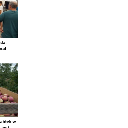
da.
mal
jabłek w
 jest