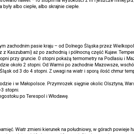
rowano nawet –10 stopni na wysokości 2 m i jeszcze mniej przy
były albo ciepłe, albo skrajnie ciepłe.
łym zachodnim pasie kraju – od Dolnego Śląska przez Wielkopol
 z Kaszubami) aż po zachodnią i północną część Kujaw. Temper
opni przy gruncie. 0 stopni pokażą termometry na Podlasiu i Ma
zie około 2 stopni. Od Warmii po zachodnie Mazowsze, wschó
ląsk od 3 do 4 stopni. Z uwagi na wiatr i sporą ilość chmur tem
dzie i w Małopolsce. Przymrozek sięgnie okolic Olsztyna, War
+3 stopni.
łegostoku po Terespol i Włodawę.
amięć. Wiatr zmieni kierunek na południowy, w górach powieje ha