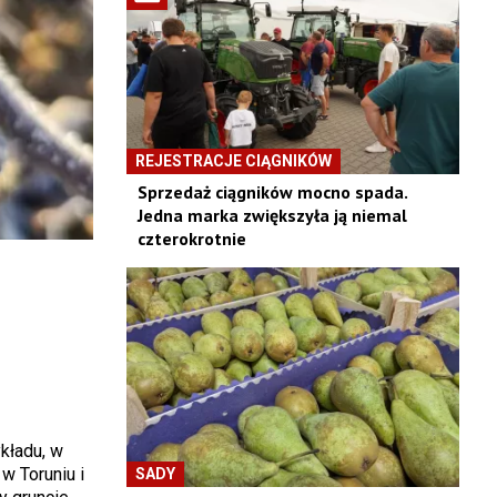
REJESTRACJE CIĄGNIKÓW
Sprzedaż ciągników mocno spada.
Jedna marka zwiększyła ją niemal
czterokrotnie
kładu, w
w Toruniu i
SADY