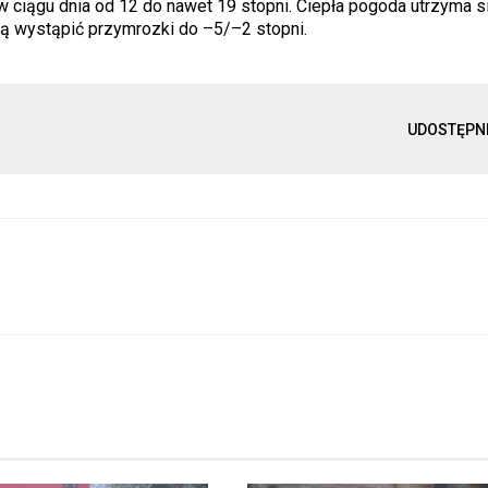
 ciągu dnia od 12 do nawet 19 stopni. Ciepła pogoda utrzyma si
gą wystąpić przymrozki do –5/–2 stopni.
UDOSTĘPN