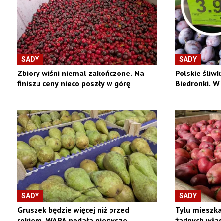
SADY
SADY
Zbiory wiśni niemal zakończone. Na
Polskie śliwk
finiszu ceny nieco poszły w górę
Biedronki. 
SADY
SADY
Gruszek będzie więcej niż przed
Tylu mieszka
rokiem. WAPA podała pierwsze
żadnych włas