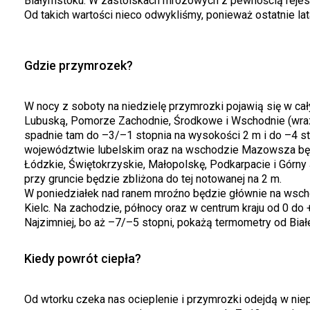
Białymstoku. W zastoiskach mrozowych z pewnością rejest
Od takich wartości nieco odwykliśmy, ponieważ ostatnie lata 
Gdzie przymrozek?
W nocy z soboty na niedzielę przymrozki pojawią się w ca
Lubuską, Pomorze Zachodnie, Środkowe i Wschodnie (wraz
spadnie tam do –3/–1 stopnia na wysokości 2 m i do –4 st
województwie lubelskim oraz na wschodzie Mazowsza będ
Łódzkie, Świętokrzyskie, Małopolskę, Podkarpacie i Górny Ś
przy gruncie będzie zbliżona do tej notowanej na 2 m.
W poniedziałek nad ranem mroźno będzie głównie na wscho
Kielc. Na zachodzie, północy oraz w centrum kraju od 0 do 
Najzimniej, bo aż –7/–5 stopni, pokażą termometry od Bia
Kiedy powrót ciepła?
Od wtorku czeka nas ocieplenie i przymrozki odejdą w niep