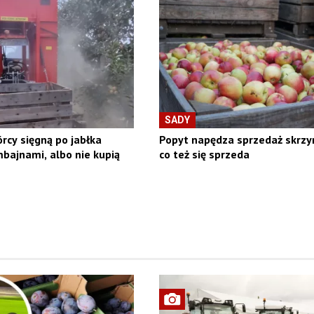
SADY
rcy sięgną po jabłka
Popyt napędza sprzedaż skrzyń
bajnami, albo nie kupią
co też się sprzeda