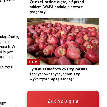
 gruncie.
Gruszek będzie więcej niż przed
rokiem. WAPA podała pierwsze
prognozy
skę, Ziemię
atura
zurach. W
d Kujaw,
peratura
SADY
szawy i
Tylu mieszkańców co trzy Polski i
żadnych własnych jabłek. Czy
wykorzystamy tę szansę?
Zapisz się na
lny,