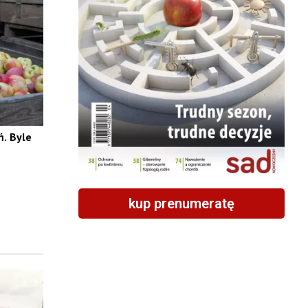
. Byle
kup prenumeratę