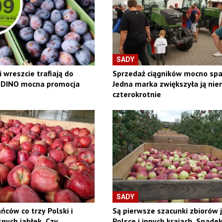
SADY
i wreszcie trafiają do
Sprzedaż ciągników mocno spa
W DINO mocna promocja
Jedna marka zwiększyła ją nie
czterokrotnie
SADY
ńców co trzy Polski i
Są pierwsze szacunki zbiorów 
nych jabłek. Czy
Polsce i innych krajach. Spadek