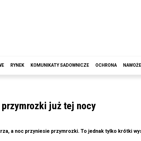
WE
RYNEK
KOMUNIKATY SADOWNICZE
OCHRONA
NAWOŻE
 przymrozki już tej nocy
a, a noc przyniesie przymrozki. To jednak tylko krótki wy