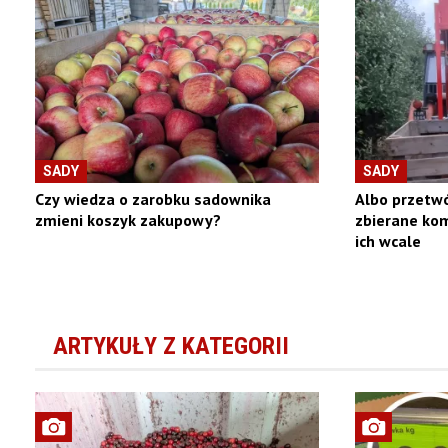
SADY
SADY
Czy wiedza o zarobku sadownika
Albo przetwó
zmieni koszyk zakupowy?
zbierane kom
ich wcale
ARTYKUŁY Z KATEGORII