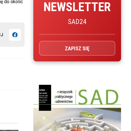
ę do okolic
NEWSLETTER
SAD24
IJ
ZAPISZ SIĘ