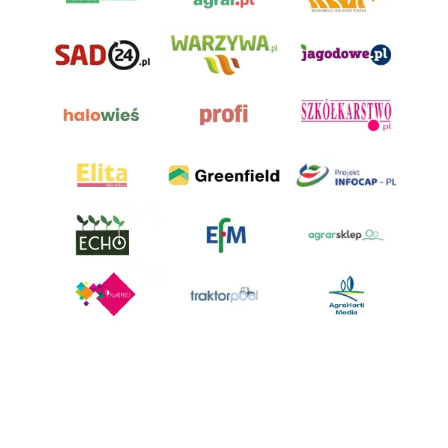
AgroHorti Media Sp. z o.o. ul. Metalowa 5, 60-118 Poznań. Akta rejestrowe
przechowywane w Sądzie Rejonowym Poznań - Nowe Miasto i Wilda w
Poznaniu, VIII Wydziale Gospodarczym, KRS 0001116269, NIP 7792573719,
REGON 529158846, kapitał zakładowy: 3.608.000 PLN.