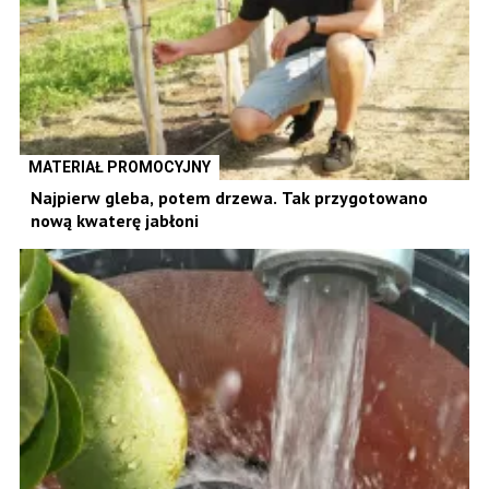
MATERIAŁ PROMOCYJNY
Najpierw gleba, potem drzewa. Tak przygotowano
nową kwaterę jabłoni