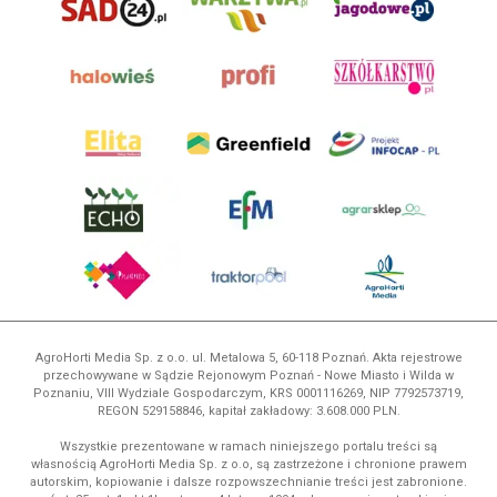
AgroHorti Media Sp. z o.o. ul. Metalowa 5, 60-118 Poznań. Akta rejestrowe
przechowywane w Sądzie Rejonowym Poznań - Nowe Miasto i Wilda w
Poznaniu, VIII Wydziale Gospodarczym, KRS 0001116269, NIP 7792573719,
REGON 529158846, kapitał zakładowy: 3.608.000 PLN.
Wszystkie prezentowane w ramach niniejszego portalu treści są
własnością AgroHorti Media Sp. z o.o, są zastrzeżone i chronione prawem
autorskim, kopiowanie i dalsze rozpowszechnianie treści jest zabronione.