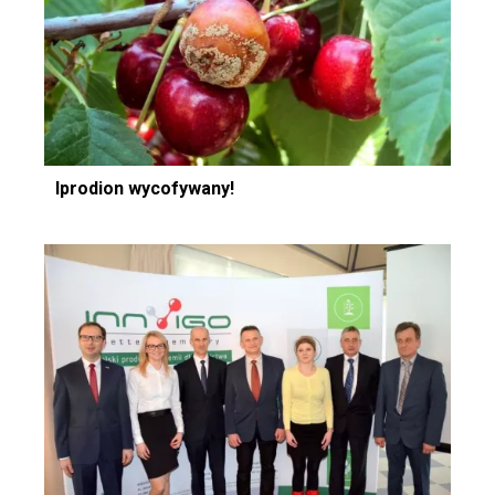
Iprodion wycofywany!