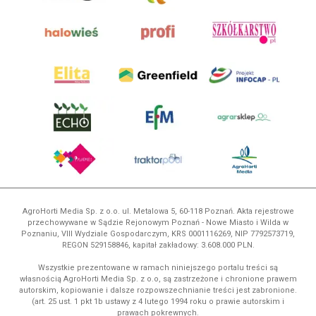
AgroHorti Media Sp. z o.o. ul. Metalowa 5, 60-118 Poznań. Akta rejestrowe
przechowywane w Sądzie Rejonowym Poznań - Nowe Miasto i Wilda w
Poznaniu, VIII Wydziale Gospodarczym, KRS 0001116269, NIP 7792573719,
REGON 529158846, kapitał zakładowy: 3.608.000 PLN.
Wszystkie prezentowane w ramach niniejszego portalu treści są
własnością AgroHorti Media Sp. z o.o, są zastrzeżone i chronione prawem
autorskim, kopiowanie i dalsze rozpowszechnianie treści jest zabronione.
(art. 25 ust. 1 pkt 1b ustawy z 4 lutego 1994 roku o prawie autorskim i
prawach pokrewnych.