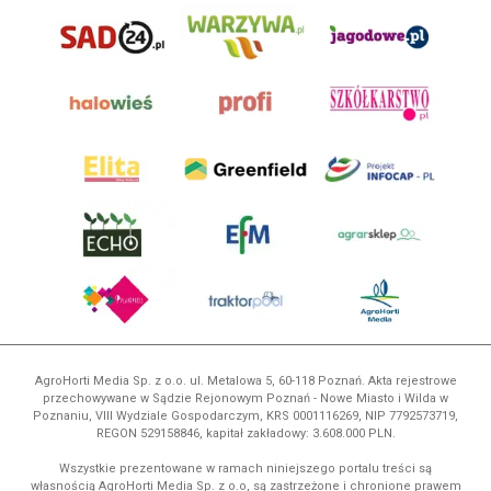
AgroHorti Media Sp. z o.o. ul. Metalowa 5, 60-118 Poznań. Akta rejestrowe
przechowywane w Sądzie Rejonowym Poznań - Nowe Miasto i Wilda w
Poznaniu, VIII Wydziale Gospodarczym, KRS 0001116269, NIP 7792573719,
REGON 529158846, kapitał zakładowy: 3.608.000 PLN.
Wszystkie prezentowane w ramach niniejszego portalu treści są
własnością AgroHorti Media Sp. z o.o, są zastrzeżone i chronione prawem