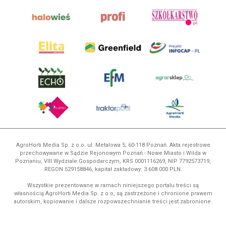
AgroHorti Media Sp. z o.o. ul. Metalowa 5, 60-118 Poznań. Akta rejestrowe
przechowywane w Sądzie Rejonowym Poznań - Nowe Miasto i Wilda w
Poznaniu, VIII Wydziale Gospodarczym, KRS 0001116269, NIP 7792573719,
REGON 529158846, kapitał zakładowy: 3.608.000 PLN.
Wszystkie prezentowane w ramach niniejszego portalu treści są
własnością AgroHorti Media Sp. z o.o, są zastrzeżone i chronione prawem
autorskim, kopiowanie i dalsze rozpowszechnianie treści jest zabronione.
(art. 25 ust. 1 pkt 1b ustawy z 4 lutego 1994 roku o prawie autorskim i
prawach pokrewnych.