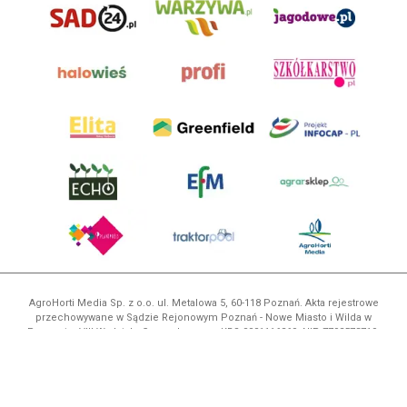
AgroHorti Media Sp. z o.o. ul. Metalowa 5, 60-118 Poznań. Akta rejestrowe
przechowywane w Sądzie Rejonowym Poznań - Nowe Miasto i Wilda w
Poznaniu, VIII Wydziale Gospodarczym, KRS 0001116269, NIP 7792573719,
REGON 529158846, kapitał zakładowy: 3.608.000 PLN.
Wszystkie prezentowane w ramach niniejszego portalu treści są
własnością AgroHorti Media Sp. z o.o, są zastrzeżone i chronione prawem
autorskim, kopiowanie i dalsze rozpowszechnianie treści jest zabronione.