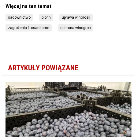
sadownictwo
piorin
uprawa winorosli
zagrożenia fitosanitarne
ochrona winogron
ARTYKUŁY POWIĄZANE