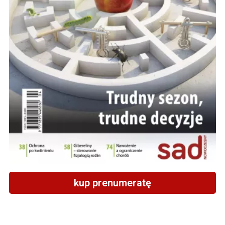
kup prenumeratę