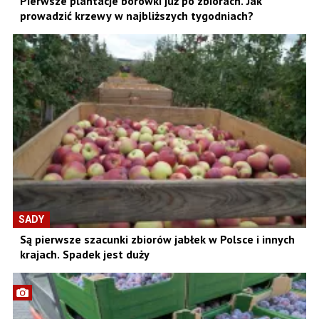
Pierwsze plantacje borówki już po zbiorach. Jak
prowadzić krzewy w najbliższych tygodniach?
SADY
Są pierwsze szacunki zbiorów jabłek w Polsce i innych
krajach. Spadek jest duży