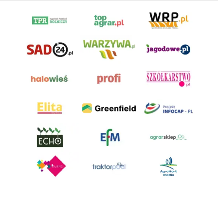
AgroHorti Media Sp. z o.o. ul. Metalowa 5, 60-118 Poznań. Akta rejestrowe
przechowywane w Sądzie Rejonowym Poznań - Nowe Miasto i Wilda w
Poznaniu, VIII Wydziale Gospodarczym, KRS 0001116269, NIP 7792573719,