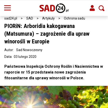
sad24.pl
>
SAD
>
Artykuly
>
Ochrona sadu
PIORiN: Arboridia kakogawana
(Matsumura) – zagrożenie dla upraw
winorośli w Europie
Autor:
Sad Nowoczesny
Data: 03 lutego 2020
Państwowa Inspekcja Ochrony Roślin i Nasiennictwa w
raporcie nr 15 przedstawia nowe zagrożenia
fitosanitarne dla uprawy winorośli w Polsce.