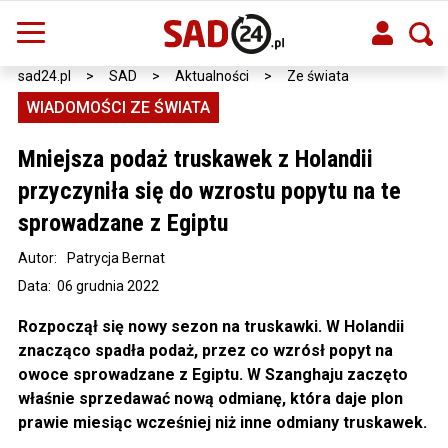
sad24.pl
>
SAD
>
Aktualności
>
Ze świata
WIADOMOŚCI ZE ŚWIATA
Mniejsza podaż truskawek z Holandii
przyczyniła się do wzrostu popytu na te
sprowadzane z Egiptu
Autor:
Patrycja Bernat
Data: 06 grudnia 2022
Rozpoczął się nowy sezon na truskawki. W Holandii
znacząco spadła podaż, przez co wzrósł popyt na
owoce sprowadzane z Egiptu. W Szanghaju zaczęto
właśnie sprzedawać nową odmianę, która daje plon
prawie miesiąc wcześniej niż inne odmiany truskawek.