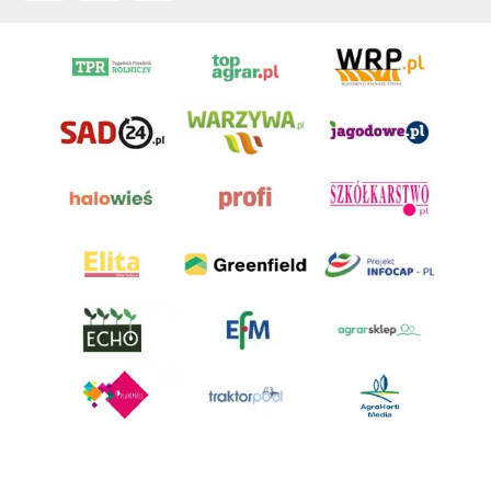
AgroHorti Media Sp. z o.o. ul. Metalowa 5, 60-118 Poznań. Akta rejestrowe