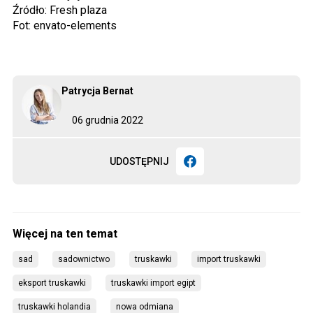
Źródło: Fresh plaza
Fot: envato-elements
Patrycja Bernat
06 grudnia 2022
UDOSTĘPNIJ
sad
sadownictwo
truskawki
import truskawki
eksport truskawki
truskawki import egipt
truskawki holandia
nowa odmiana