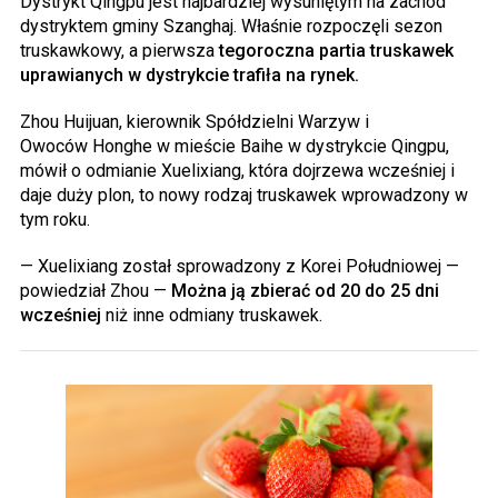
Dystrykt Qingpu jest najbardziej wysuniętym na zachód
dystryktem gminy Szanghaj. Właśnie rozpoczęli sezon
truskawkowy, a pierwsza
tegoroczna partia truskawek
uprawianych w dystrykcie trafiła na rynek.
Zhou Huijuan, kierownik Spółdzielni Warzyw i
Owoców Honghe w mieście Baihe w dystrykcie Qingpu,
mówił o odmianie Xuelixiang, która dojrzewa wcześniej i
daje duży plon, to nowy rodzaj truskawek wprowadzony w
tym roku.
— Xuelixiang został sprowadzony z Korei Południowej —
powiedział Zhou —
Można ją zbierać od 20 do 25 dni
wcześniej
niż inne odmiany truskawek.