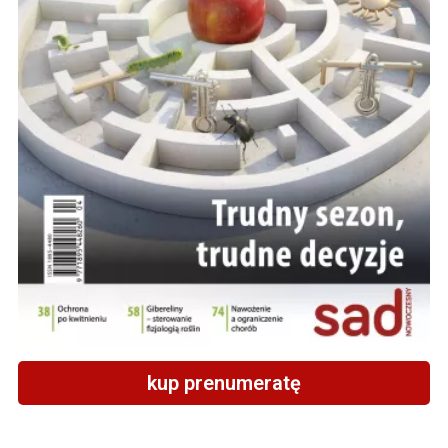
kup prenumeratę