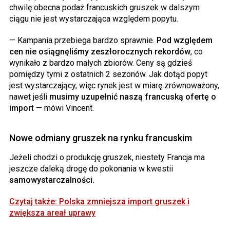
chwilę obecna podaż francuskich gruszek w dalszym
ciągu nie jest wystarczająca względem popytu.
— Kampania przebiega bardzo sprawnie.
Pod względem
cen nie osiągnęliśmy zeszłorocznych rekordów
, co
wynikało z bardzo małych zbiorów. Ceny są gdzieś
pomiędzy tymi z ostatnich 2 sezonów. Jak dotąd popyt
jest wystarczający, więc rynek jest w miarę zrównoważony,
nawet jeśli
musimy uzupełnić naszą francuską ofertę o
import
— mówi Vincent.
Nowe odmiany gruszek na rynku
francuskim
Jeżeli chodzi o produkcję gruszek, niestety Francja ma
jeszcze daleką drogę do pokonania w kwestii
samowystarczalności.
Czytaj także: Polska zmniejsza import gruszek i
zwiększa areał uprawy