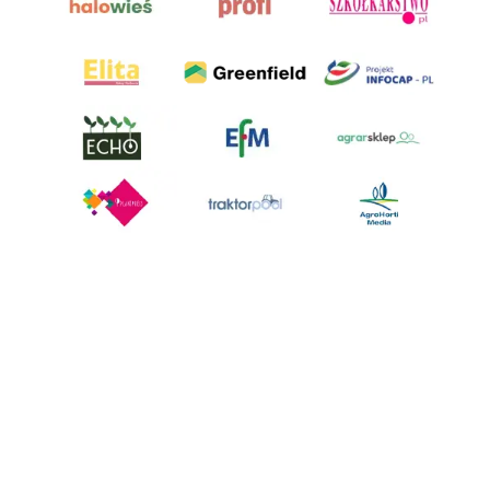
AgroHorti Media Sp. z o.o. ul. Metalowa 5, 60-118 Poznań. Akta rejestrowe
przechowywane w Sądzie Rejonowym Poznań - Nowe Miasto i Wilda w
Poznaniu, VIII Wydziale Gospodarczym, KRS 0001116269, NIP 7792573719,
REGON 529158846, kapitał zakładowy: 3.608.000 PLN.
Wszystkie prezentowane w ramach niniejszego portalu treści są
własnością AgroHorti Media Sp. z o.o, są zastrzeżone i chronione prawem
autorskim, kopiowanie i dalsze rozpowszechnianie treści jest zabronione.
(art. 25 ust. 1 pkt 1b ustawy z 4 lutego 1994 roku o prawie autorskim i
prawach pokrewnych.