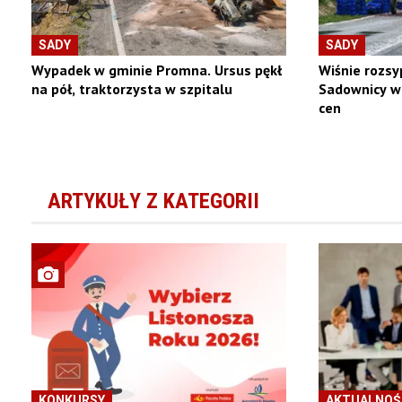
SADY
SADY
Wypadek w gminie Promna. Ursus pękł
Wiśnie rozsy
na pół, traktorzysta w szpitalu
Sadownicy w
cen
ARTYKUŁY Z KATEGORII
KONKURSY
AKTUALNOŚ