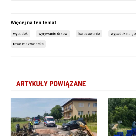
wypadek
wyrywanie drzew
karczowanie
wypadek na go
rawa mazowiecka
ARTYKUŁY POWIĄZANE