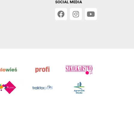
SOCIAL MEDIA
 w Poznaniu, VIII Wydziale Gospodarczym, KRS 0001116269,
orskim, kopiowanie i dalsze rozpowszechnianie treści jest