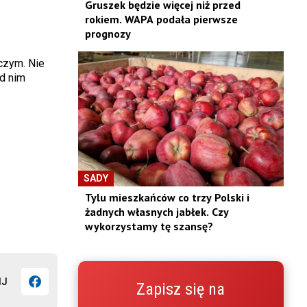
Gruszek będzie więcej niż przed
rokiem. WAPA podała pierwsze
prognozy
czym. Nie
d nim
SADY
Tylu mieszkańców co trzy Polski i
żadnych własnych jabłek. Czy
wykorzystamy tę szansę?
IJ
Zapisz się na