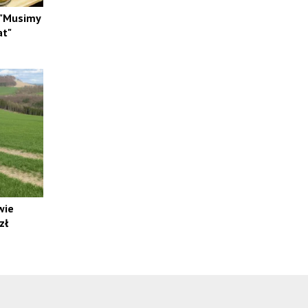
 "Musimy
at"
wie
zł