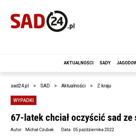
AKTUALNOŚCI
SADY
JAGODO
sad24.pl
>
SAD
>
Aktualności
>
Z kraju
WYPADKI
67-latek chciał oczyścić sad ze
Autor:
Michał Czubak
Data: 05 października 2022