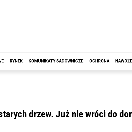
WE
RYNEK
KOMUNIKATY SADOWNICZE
OCHRONA
NAWOŻE
 starych drzew. Już nie wróci do d