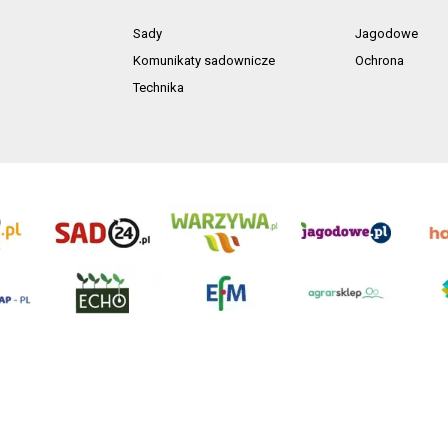
Sady
Jagodowe
Komunikaty sadownicze
Ochrona
Technika
ń. Akta rejestrowe przechowywane w Sądzie Rejonowym Poznań - Nowe Miasto i Wilda
NIP 7792573719, REGON 529158846, kapitał zakładowy: 3.608.000 PLN.
ci są własnością AgroHorti Media Sp. z o.o, są zastrzeżone i chronione prawem aut