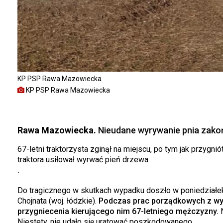
KP PSP Rawa Mazowiecka
KP PSP Rawa Mazowiecka
Rawa Mazowiecka.
Nieudane wyrywanie pnia zakoń
67-letni traktorzysta zginął na miejscu, po tym jak przygn
traktora usiłował wyrwać pień drzewa
.
Do tragicznego w skutkach wypadku doszło w poniedziałek 
Chojnata (woj. łódzkie).
Podczas prac porządkowych z wyko
przygniecenia kierującego nim 67-letniego mężczyzny.
N
Niestety, nie udało się uratować poszkodowanego.