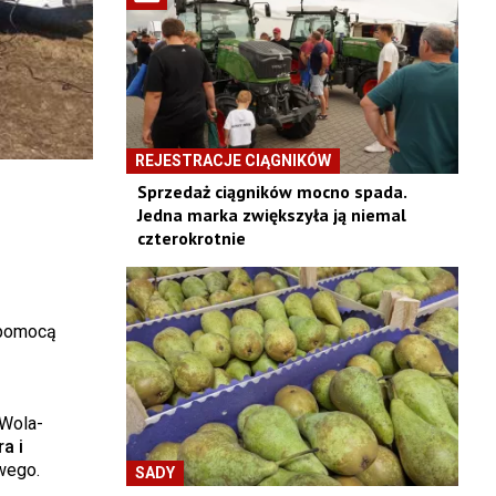
REJESTRACJE CIĄGNIKÓW
Sprzedaż ciągników mocno spada.
Jedna marka zwiększyła ją niemal
czterokrotnie
a pomocą
 Wola-
a i
wego.
SADY