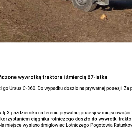
czone wywrotką traktora i śmiercią 67-latka
iótł go Ursus C-360. Do wypadku doszło na prywatnej posesji. Z
tj. 3 października na terenie prywatnej posesji w miejscowości
rzystaniem ciągnika rolniczego doszło do wywrotki traktor
a miejsce wysłano śmigłowiec Lotniczego Pogotowia Ratunko