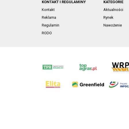
KONTAKT I REGULAMINY
KATEGORIE
Kontakt
Aktualności
Reklama
Rynek
Regulamin
Nawożenie
RODO
AgroHorti Media Sp. z o.o. ul. Metalowa 5, 60-118 Pozna
Wszystkie prezentowane w ramach niniejszego portalu treś