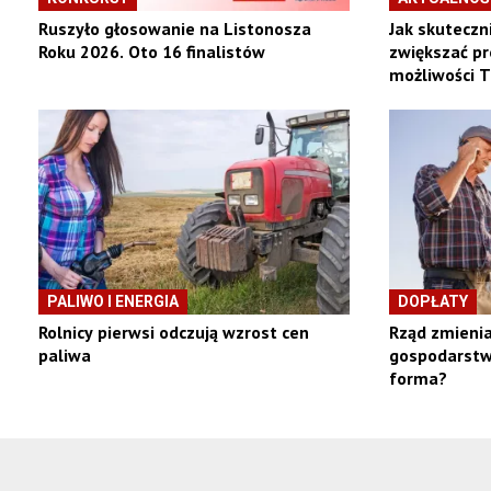
Ruszyło głosowanie na Listonosza
Jak skuteczni
Roku 2026. Oto 16 finalistów
zwiększać p
możliwości 
PALIWO I ENERGIA
DOPŁATY
Rolnicy pierwsi odczują wzrost cen
Rząd zmienia
paliwa
gospodarstw
forma?