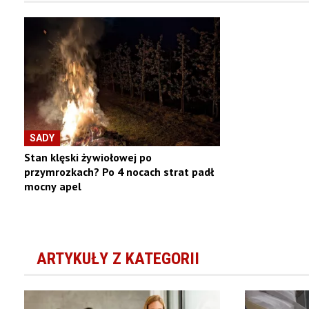
SADY
Stan klęski żywiołowej po
przymrozkach? Po 4 nocach strat padł
mocny apel
ARTYKUŁY Z KATEGORII