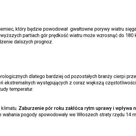
Niemiec, który będzie powodował gwałtowne porywy wiatru sięg
 w wyższych partiach gór prędkość wiatru może wzrosnąć do 180 
dzenie dalszych prognoz.
ologicznych dlatego bardziej od pozostałych branży cierpi prz
ń ekstremalnych występujących z coraz większą częstotliwości
udy temperatur.
 klimatu.
Zaburzenie pór roku zakłóca rytm uprawy i wpływa n
że wahania pogody spowodowały we Włoszech straty rzędu 14 m