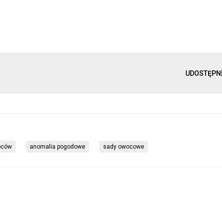
UDOSTĘPN
oców
anomalia pogodowe
sady owocowe