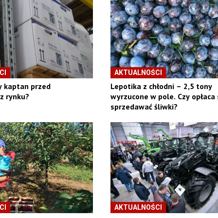
CI
AKTUALNOŚCI
y kaptan przed
Lepotika z chłodni – 2,5 tony
z rynku?
wyrzucone w pole. Czy opłaca 
sprzedawać śliwki?
CI
AKTUALNOŚCI