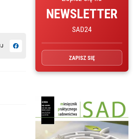
NEWSLETTER
SAD24
IJ
ZAPISZ SIĘ