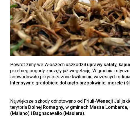
Powrót zimy we Włoszech uszkodził
uprawy sałaty, kapu
przebieg pogody zaczęły już wegetację. W grudniu i styczn
spowodowało przyspieszone kwitnienie wczesnych odmia
Intensywne gradobicie dotknęło brzoskwinie, morele i śl
Największe szkody odnotowano
od Friuli-Wenecji Julijsk
terytoria
Dolnej Romagny, w gminach Massa Lombarda, Co
(Maiano) i Bagnacavallo (Masiera).