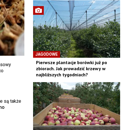
JAGODOWE
Pierwsze plantacje borówki już po
zasowy
zbiorach. Jak prowadzić krzewy w
co
najbliższych tygodniach?
e są także
no