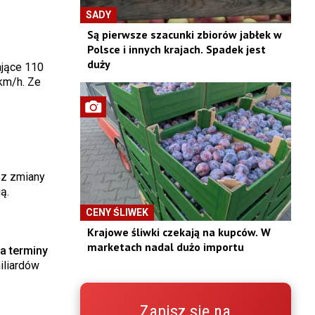
SADY
Są pierwsze szacunki zbiorów jabłek w
Polsce i innych krajach. Spadek jest
duży
ające 110
km/h. Ze
ez zmiany
ą.
CENY ŚLIWEK
Krajowe śliwki czekają na kupców. W
marketach nadal dużo importu
a terminy
iliardów
Zapisz się na