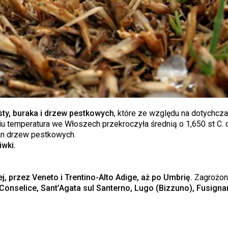
sty, buraka i drzew pestkowych
, które ze względu na dotychc
iu temperatura we Włoszech przekroczyła średnią o 1,650 st C. 
n drzew pestkowych.
iwki.
iej, przez Veneto i Trentino-Alto Adige, aż po Umbrię.
Zagrożon
nselice, Sant’Agata sul Santerno, Lugo (Bizzuno), Fusigna