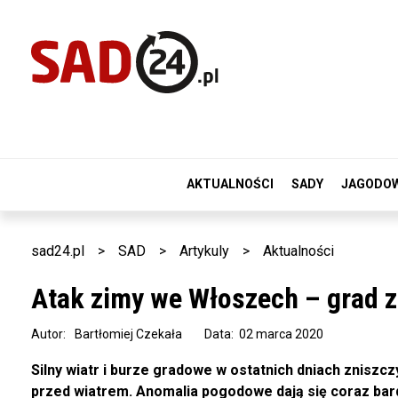
AKTUALNOŚCI
SADY
JAGODO
sad24.pl
>
SAD
>
Artykuly
>
Aktualności
Atak zimy we Włoszech – grad z
Autor:
Bartłomiej Czekała
Data: 02 marca 2020
Silny wiatr i burze gradowe w ostatnich dniach znisz
przed wiatrem. Anomalia pogodowe dają się coraz bard