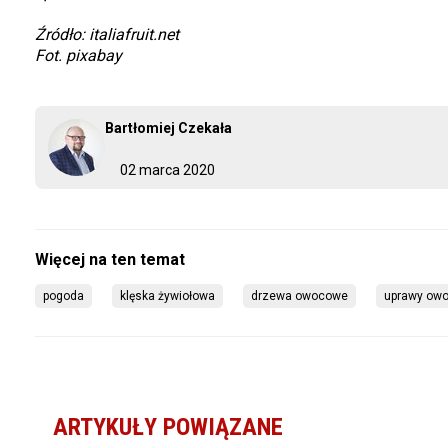
Źródło: italiafruit.net
Fot. pixabay
Bartłomiej Czekała
02 marca 2020
pogoda
klęska żywiołowa
drzewa owocowe
uprawy ow
ARTYKUŁY POWIĄZANE