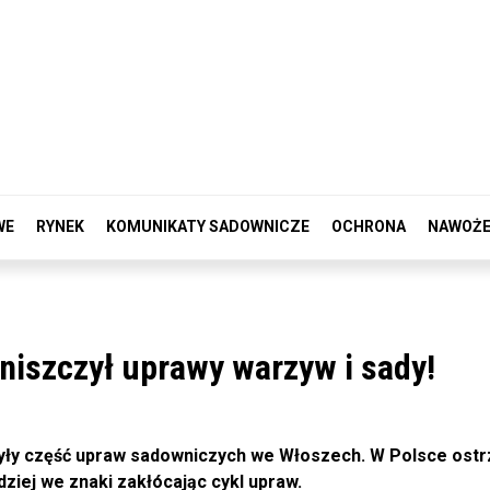
WE
RYNEK
KOMUNIKATY SADOWNICZE
OCHRONA
NAWOŻE
niszczył uprawy warzyw i sady!
czyły część upraw sadowniczych we Włoszech. W Polsce ost
ziej we znaki zakłócając cykl upraw.