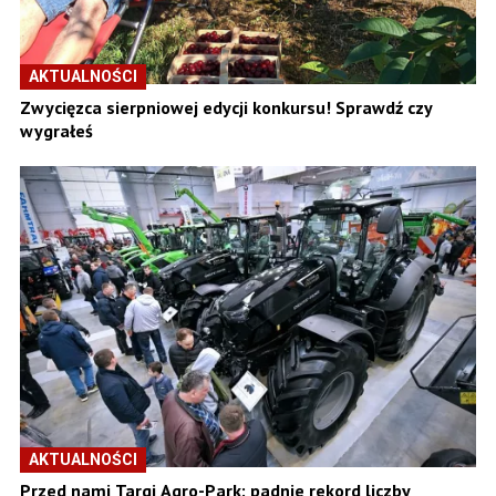
AKTUALNOŚCI
Zwycięzca sierpniowej edycji konkursu! Sprawdź czy
wygrałeś
AKTUALNOŚCI
Przed nami Targi Agro-Park: padnie rekord liczby