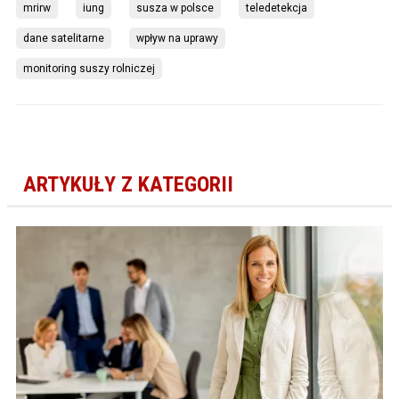
mrirw
iung
susza w polsce
teledetekcja
dane satelitarne
wpływ na uprawy
monitoring suszy rolniczej
ARTYKUŁY Z KATEGORII