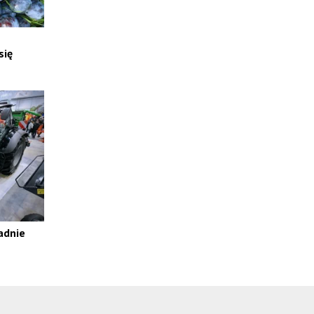
się
adnie