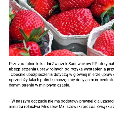
Przez ostatnie kilka dni Związek Sadowników RP otrzym
ubezpieczenia upraw rolnych od ryzyka wystąpienia p
. Obecnie ubezpieczenia dotyczą w głównej mierze upraw c
sprzedaży takich polis tłumacząc się decyzją m.in. centra
danym terenie w minionym czasie.
- W naszym odczuciu nie ma podstawy prawnej dla uzasadni
ministra rolnictwa Mirosław Maliszewski prezes Związku