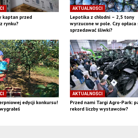
CI
AKTUALNOŚCI
y kaptan przed
Lepotika z chłodni – 2,5 tony
z rynku?
wyrzucone w pole. Czy opłaca 
sprzedawać śliwki?
CI
AKTUALNOŚCI
erpniowej edycji konkursu!
Przed nami Targi Agro-Park: p
 wygrałeś
rekord liczby wystawców?