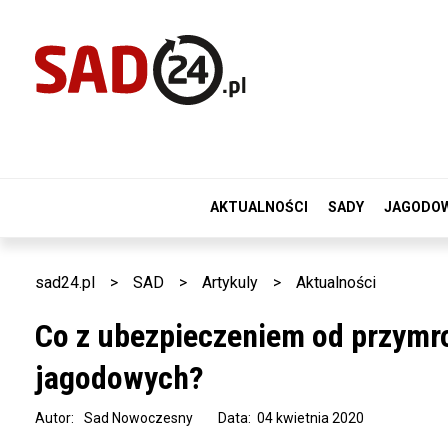
AKTUALNOŚCI
SADY
JAGODO
sad24.pl
>
SAD
>
Artykuly
>
Aktualności
Co z ubezpieczeniem od przymr
jagodowych?
Autor:
Sad Nowoczesny
Data: 04 kwietnia 2020