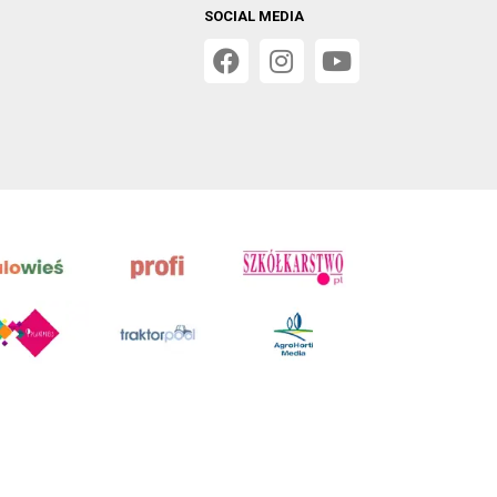
SOCIAL MEDIA
 w Poznaniu, VIII Wydziale Gospodarczym, KRS 0001116269,