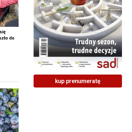
się
szło do
kup prenumeratę