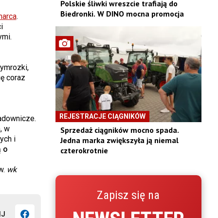
Polskie śliwki wreszcie trafiają do
Biedronki. W DINO mocna promocja
marca
.
i
ymi.
ymrozki,
ię coraz
REJESTRACJE CIĄGNIKÓW
adownicze.
, w
Sprzedaż ciągników mocno spada.
ych i
Jedna marka zwiększyła ją niemal
 o
czterokrotnie
w.
wk
Zapisz się na
IJ