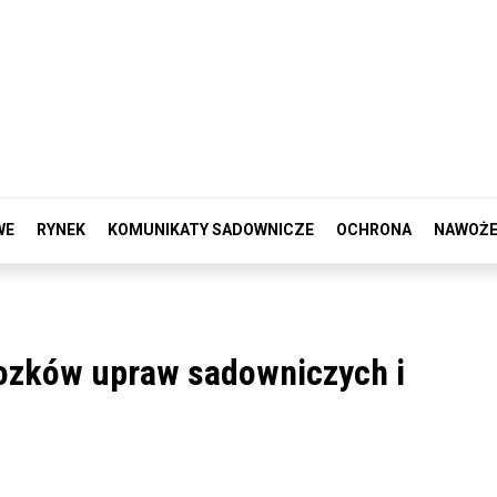
WE
RYNEK
KOMUNIKATY SADOWNICZE
OCHRONA
NAWOŻE
ozków upraw sadowniczych i