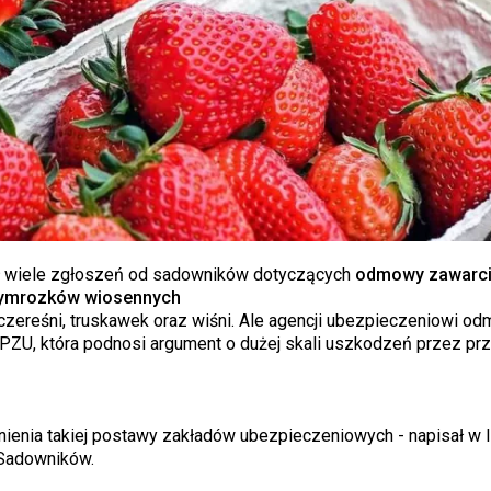
ał wiele zgłoszeń od sadowników dotyczących
odmowy zawarc
rzymrozków wiosennych
zereśni, truskawek oraz wiśni. Ale agencji ubezpieczeniowi od
li PZU, która podnosi argument o dużej skali uszkodzeń przez pr
enia takiej postawy zakładów ubezpieczeniowych - napisał w l
 Sadowników.