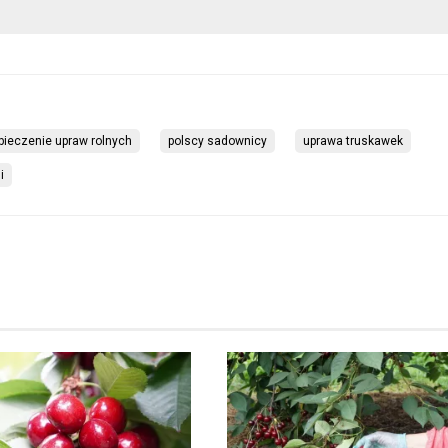
pieczenie upraw rolnych
polscy sadownicy
uprawa truskawek
i