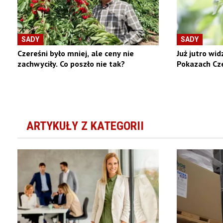
SADY
SADY
Czereśni było mniej, ale ceny nie
Już jutro wid
zachwyciły. Co poszło nie tak?
Pokazach Cz
ARTYKUŁY Z KATEGORII