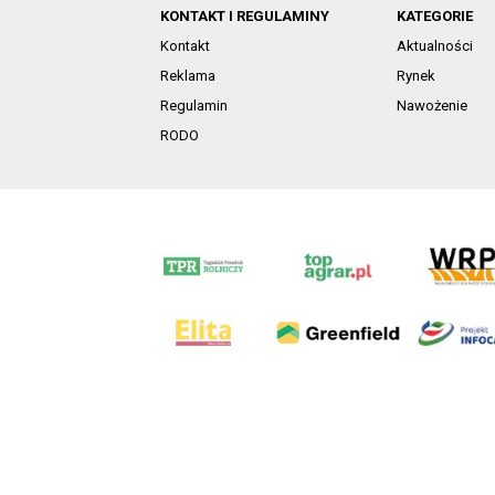
KONTAKT I REGULAMINY
KATEGORIE
Kontakt
Aktualności
Reklama
Rynek
Regulamin
Nawożenie
RODO
AgroHorti Media Sp. z o.o. ul. Metalowa 5, 60-118 Pozna