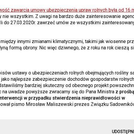
ość zawarcia umowy ubezpieczenia upraw rolnych była od 16 
ty nie wszystkim. Z uwagi na bardzo duże zainteresowanie agenc
zyli do 27.03.2020r. zawrzeć umów ze wszystkimi zainteresowan
iędzy innymi zmianami klimatycznymi, takimi jak wiosenne prz
dyną formą obrony. Nic więc dziwnego, że z roku na rok cieszą s
pisów ustawy o ubezpieczeniach rolnych obejmujących rośliny s
 jako najlepsze zabezpieczenie dochodów gospodarstw rolnych
dstawiliśmy bardziej skuteczny od obecnego projekt powszechn
 na uwadze powyższe zwracamy się do Pana Ministra
z prośbą
interwencji w przypadku stwierdzenia nieprawidłowości w
ował pismo Mirosław Maliszewski prezes Związku Sadownikó
UDOSTĘPN