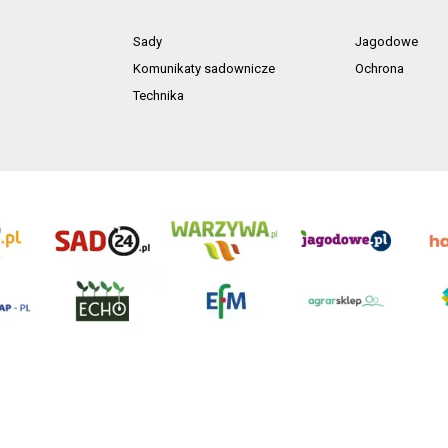
Sady
Jagodowe
Komunikaty sadownicze
Ochrona
Technika
ń. Akta rejestrowe przechowywane w Sądzie Rejonowym Poznań - Nowe Miasto i Wilda
NIP 7792573719, REGON 529158846, kapitał zakładowy: 3.608.000 PLN.