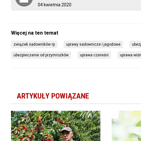
04 kwietnia 2020
związek sadowników rp
uprawy sadownicze i jagodowe
ubez
ubezpieczenie od przymrozków
uprawa czereśni
uprawa wiśn
ARTYKUŁY POWIĄZANE