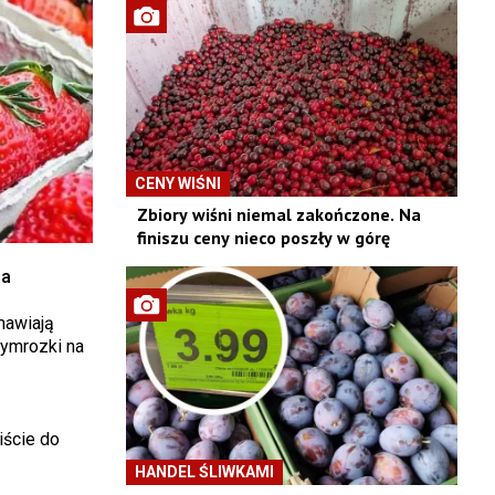
CENY WIŚNI
Zbiory wiśni niemal zakończone. Na
finiszu ceny nieco poszły w górę
ia
mawiają
zymrozki na
iście do
HANDEL ŚLIWKAMI