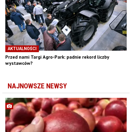
AKTUALNOŚCI
Przed nami Targi Agro-Park: padnie rekord liczby
wystawców?
NAJNOWSZE NEWSY