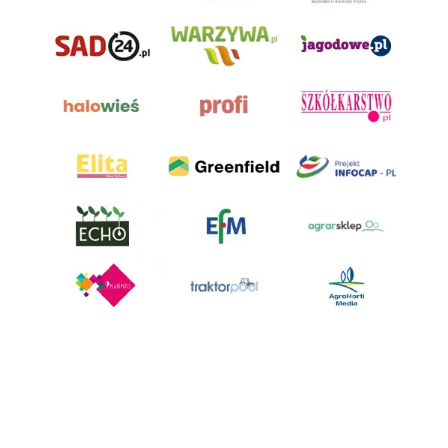
AgroHorti Media Sp. z o.o. ul. Metalowa 5, 60-118 Poznań. Akta rejestrowe
przechowywane w Sądzie Rejonowym Poznań - Nowe Miasto i Wilda w
Poznaniu, VIII Wydziale Gospodarczym, KRS 0001116269, NIP 7792573719,
REGON 529158846, kapitał zakładowy: 3.608.000 PLN.
Wszystkie prezentowane w ramach niniejszego portalu treści są