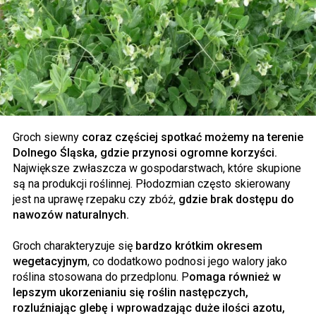
Groch siewny
coraz częściej spotkać możemy na terenie
Dolnego Śląska, gdzie przynosi ogromne korzyści.
Największe zwłaszcza w gospodarstwach, które skupione
są na produkcji roślinnej. Płodozmian często skierowany
jest na uprawę rzepaku czy zbóż,
gdzie brak dostępu do
nawozów naturalnych.
Groch charakteryzuje się
bardzo krótkim okresem
wegetacyjnym
, co dodatkowo podnosi jego walory jako
roślina stosowana do przedplonu. P
omaga również w
lepszym ukorzenianiu się roślin następczych,
rozluźniając glebę i wprowadzając duże ilości azotu,