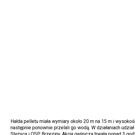
Hałda pelletu miała wymiary około 20 m na 15 m i wysokość o
następnie ponownie przelali go wodą. W działaniach udzia
Stężyca i OSP Brzeziny. Akcja gaśnicza trwała ponad 3 godz