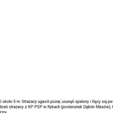
koło 5 m. Strażacy ugasili pożar, usunęli spalony i tlący się pel
ł brali strażacy z KP PSP w Rykach (posterunek Dęblin-Masów),
iny.