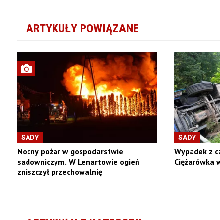
ARTYKUŁY POWIĄZANE
SADY
SADY
Nocny pożar w gospodarstwie
Wypadek z cz
sadowniczym. W Lenartowie ogień
Ciężarówka w
zniszczył przechowalnię