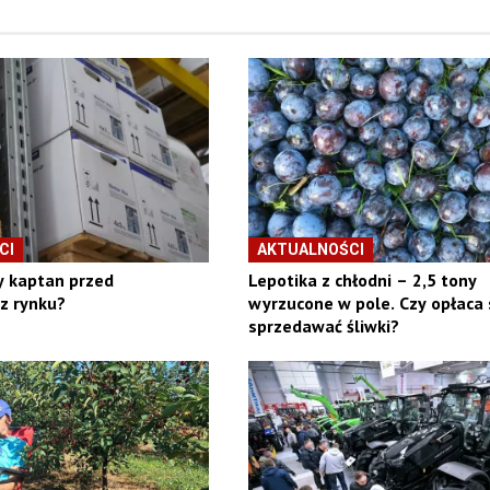
CI
AKTUALNOŚCI
y kaptan przed
Lepotika z chłodni – 2,5 tony
z rynku?
wyrzucone w pole. Czy opłaca 
sprzedawać śliwki?