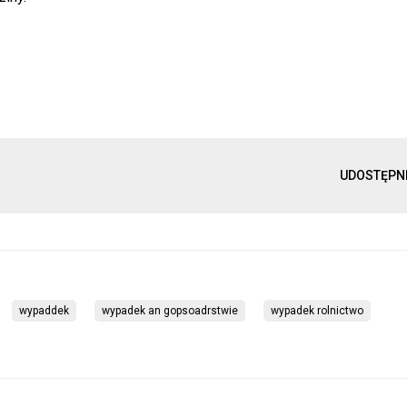
UDOSTĘPN
wypaddek
wypadek an gopsoadrstwie
wypadek rolnictwo