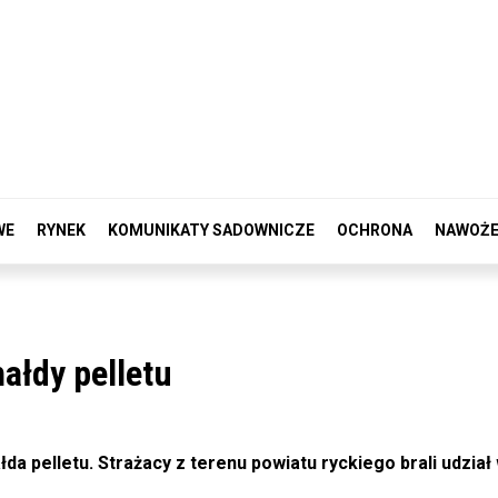
WE
RYNEK
KOMUNIKATY SADOWNICZE
OCHRONA
NAWOŻE
ałdy pelletu
a pelletu. Strażacy z terenu powiatu ryckiego brali udział w