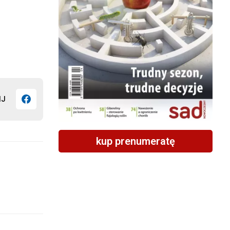
IJ
kup prenumeratę