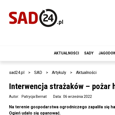
AKTUALNOŚCI
SADY
JAGODO
sad24.pl
>
SAD
>
Artykuly
>
Aktualności
Interwencja strażaków – pożar h
Autor:
Patrycja Bernat
Data: 06 września 2022
Na terenie gospodarstwa ogrodniczego zapaliła się hałd
Ogień udało się opanować.