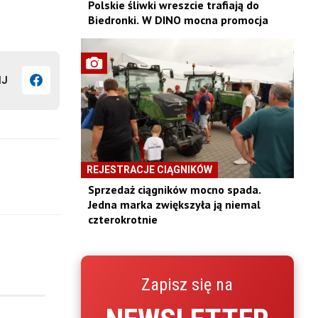
Polskie śliwki wreszcie trafiają do
Biedronki. W DINO mocna promocja
IJ
REJESTRACJE CIĄGNIKÓW
Sprzedaż ciągników mocno spada.
Jedna marka zwiększyła ją niemal
czterokrotnie
Zapisz się na