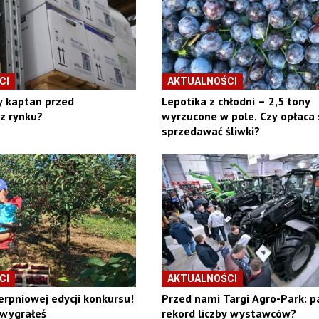
CI
AKTUALNOŚCI
y kaptan przed
Lepotika z chłodni – 2,5 tony
z rynku?
wyrzucone w pole. Czy opłaca 
sprzedawać śliwki?
CI
AKTUALNOŚCI
erpniowej edycji konkursu!
Przed nami Targi Agro-Park: p
 wygrałeś
rekord liczby wystawców?