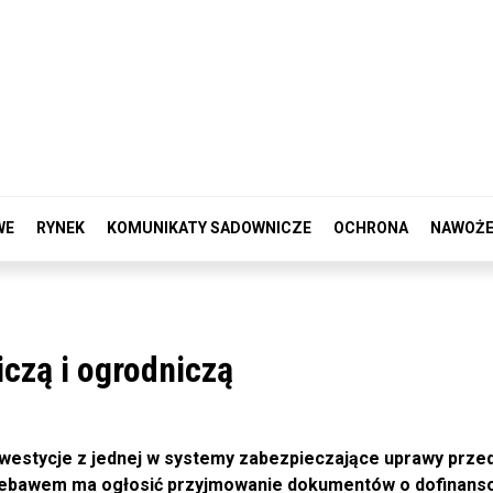
WE
RYNEK
KOMUNIKATY SADOWNICZE
OCHRONA
NAWOŻE
czą i ogrodniczą
nwestycje z jednej w systemy zabezpieczające uprawy prze
 niebawem ma ogłosić przyjmowanie dokumentów o dofinans