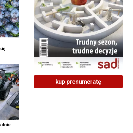
się
kup prenumeratę
adnie