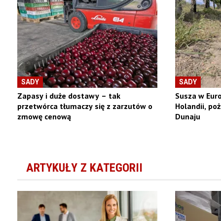
SADY
SADY
Zapasy i duże dostawy – tak
Susza w Euro
przetwórca tłumaczy się z zarzutów o
Holandii, poż
zmowę cenową
Dunaju
ARTYKUŁY Z KATEGORII