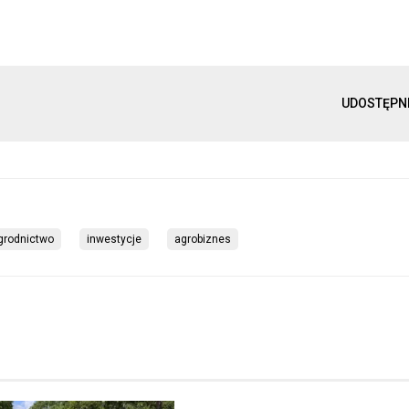
UDOSTĘPN
grodnictwo
inwestycje
agrobiznes