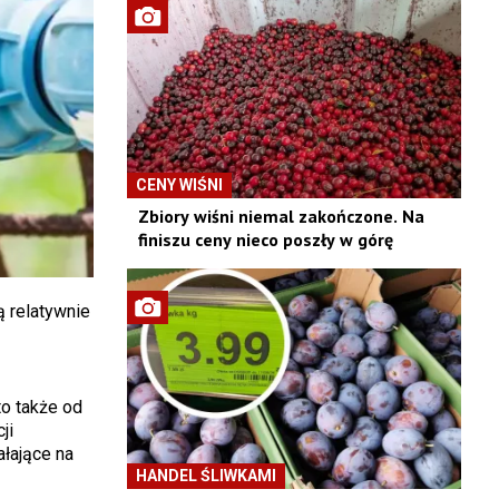
CENY WIŚNI
Zbiory wiśni niemal zakończone. Na
finiszu ceny nieco poszły w górę
ą relatywnie
to także od
ji
łające na
HANDEL ŚLIWKAMI