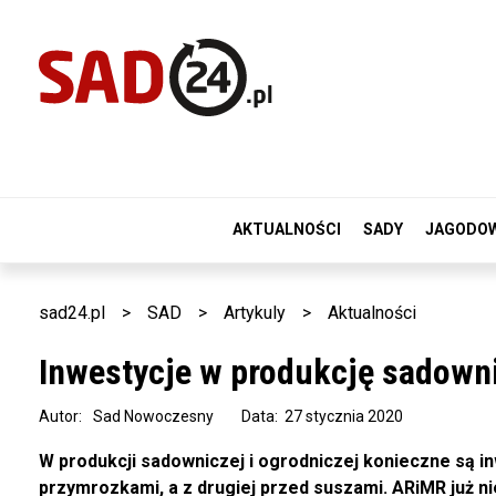
AKTUALNOŚCI
SADY
JAGODO
sad24.pl
>
SAD
>
Artykuly
>
Aktualności
Inwestycje w produkcję sadowni
Autor:
Sad Nowoczesny
Data: 27 stycznia 2020
W produkcji sadowniczej i ogrodniczej konieczne są i
przymrozkami, a z drugiej przed suszami. ARiMR już