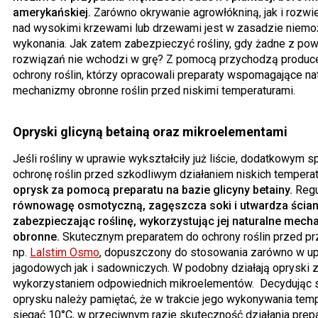
amerykańskiej.
Zarówno okrywanie agrowłókniną, jak i rozwie
nad wysokimi krzewami lub drzewami jest w zasadzie niemo
wykonania. Jak zatem zabezpieczyć rośliny, gdy żadne z po
rozwiązań nie wchodzi w grę? Z pomocą przychodzą produc
ochrony roślin, którzy opracowali preparaty wspomagające na
mechanizmy obronne roślin przed niskimi temperaturami.
Opryski glicyną betainą oraz mikroelementami
Jeśli rośliny w uprawie wykształciły już liście, dodatkowym
ochronę roślin przed szkodliwym działaniem niskich tempera
oprysk za pomocą preparatu na bazie glicyny betainy.
Regu
równowagę osmotyczną, zagęszcza soki i utwardza ścia
zabezpieczając roślinę, wykorzystując jej naturalne mech
obronne.
Skutecznym preparatem do ochrony roślin przed pr
np.
Lalstim Osmo
, dopuszczony do stosowania zarówno w u
jagodowych jak i sadowniczych. W podobny działają opryski 
wykorzystaniem odpowiednich mikroelementów. Decydując s
oprysku należy pamiętać, że w trakcie jego wykonywania tem
sięgać 10°C, w przeciwnym razie skuteczność działania prep