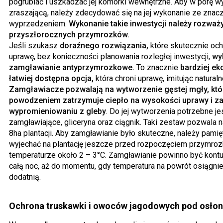
pogrubiać i uszkadzać jej komórki wewnętrzne. Aby w porę wy
zraszającą, należy zdecydować się na jej wykonanie ze zna
wyprzedzeniem.
Wykonanie takie inwestycji należy rozważ
przyszłorocznych przymrozków.
Jeśli szukasz
doraźnego rozwiązania,
które skutecznie och
uprawę, bez konieczności planowania rozległej inwestycji,
wy
zamgławianie antyprzymrozkowe.
To znacznie
bardziej ek
łatwiej dostępna opcja,
która chroni uprawę, imitując natural
Zamgławiacze pozwalają na wytworzenie gęstej mgły, któ
powodzeniem zatrzymuje ciepło na wysokości uprawy i z
wypromieniowaniu z gleby
. Do jej wytworzenia potrzebne j
zamgławiające, gliceryna oraz ciągnik. Taki zestaw pozwala 
8ha plantacji. Aby zamgławianie było skuteczne, należy pamię
wyjechać na plantację jeszcze przed rozpoczęciem przymroz
temperaturze około 2 – 3°C. Zamgławianie powinno być kont
całą noc, aż do momentu, gdy temperatura na powrót osiągni
dodatnią.
Ochrona truskawki i owoców jagodowych pod osło