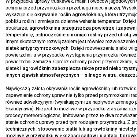
W przypadku uprawy truskawek, malin i owoców jagodowych w
ochrona przed przymrozkami przebiega nieco inaczej. Wyso
wykazuje się
okrywanie roślin agrowłókniną
, która utrzymuj
pobliżu roślin i zmniejsza dzienne wahania temperatur. Dzięki
strukturze,
agrowłóknina przepuszcza powietrze i zapewn
temperaturę, jednocześnie chroniąc rośliny przed utratą wi
Innym skutecznym rozwiązaniem jest również rozwieszenie
siatek antyprzymrozkowych
. Dzięki rozwieszeniu siatki wilg
powierzchni, a w przypadku wystąpienia przymrozku również 
powierzchni zamarza. Oprócz ochrony przed przymrozkami,
siatek i agrowłóknin zabezpiecza także przed niekorzyst
innych zjawisk atmosferycznych – silnego wiatru, deszcz
Największą zaletą okrywania roślin agrowłókniną lub rozwiesz
zapewnienie ochrony upraw nie tylko przed przymrozkami rad
również adwekcyjnymi (wynikającymi ze napływów zimnego 
Skandynawii). Nie jest to możliwe w przypadku zraszania cz
procesy meteorologiczne, imitowane przez te dwa rozwiązan
stanie ochronić uprawy przed tym rodzajem przymrozku. Z
pr
technicznych, stosowanie siatki lub agrowłókniny niestety 
możliwe w przypadku większości sadów i plantacji borówk