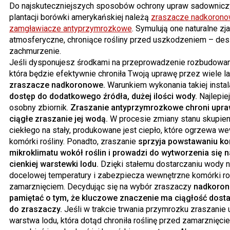
Do najskuteczniejszych sposobów ochrony upraw sadownicz
plantacji borówki amerykańskiej należą
zraszacze nadkoron
zamgławiacze antyprzymrozkowe
. Symulują one naturalne zj
atmosferyczne, chroniące rośliny przed uszkodzeniem – des
zachmurzenie.
Jeśli dysponujesz środkami na przeprowadzenie rozbudowane
która będzie efektywnie chroniła Twoją uprawę przez wiele l
zraszacze nadkoronowe.
Warunkiem wykonania takiej instala
dostęp do dodatkowego źródła, dużej ilości wody.
Najlepiej
osobny zbiornik.
Zraszanie antyprzymrozkowe chroni upr
ciągłe zraszanie jej wodą.
W procesie zmiany stanu skupie
ciekłego na stały, produkowane jest ciepło, które ogrzewa w
komórki rośliny. Ponadto, zraszanie
sprzyja powstawaniu ko
mikroklimatu wokół roślin i prowadzi do wytworzenia się n
cienkiej warstewki lodu.
Dzięki stałemu dostarczaniu wody n
docelowej temperatury i zabezpiecza wewnętrzne komórki ro
zamarznięciem. Decydując się na wybór zraszaczy
nadkoron
pamiętać o tym, że kluczowe znaczenie ma ciągłość dost
do zraszaczy.
Jeśli w trakcie trwania przymrozku zraszanie 
warstwa lodu, która dotąd chroniła roślinę przed zamarznięci