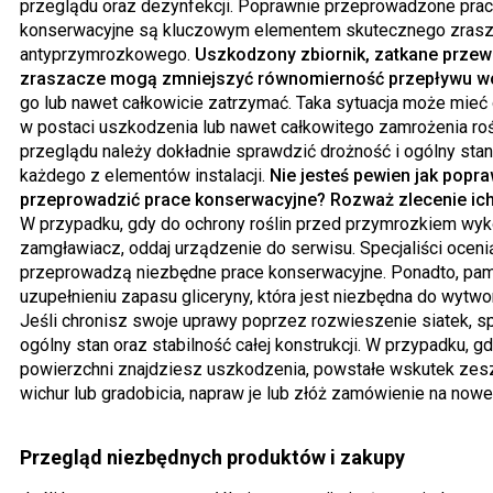
przeglądu oraz dezynfekcji. Poprawnie przeprowadzone pra
konserwacyjne są kluczowym elementem skutecznego zrasz
antyprzymrozkowego.
Uszkodzony zbiornik, zatkane przew
zraszacze mogą zmniejszyć równomierność przepływu w
go lub nawet całkowicie zatrzymać. Taka sytuacja może mieć 
w postaci uszkodzenia lub nawet całkowitego zamrożenia roś
przeglądu należy dokładnie sprawdzić drożność i ogólny stan
każdego z elementów instalacji.
Nie jesteś pewien jak popr
przeprowadzić prace konserwacyjne? Rozważ zlecenie ich
W przypadku, gdy do ochrony roślin przed przymrozkiem wyk
zamgławiacz, oddaj urządzenie do serwisu. Specjaliści ocenią
przeprowadzą niezbędne prace konserwacyjne. Ponadto, pami
uzupełnieniu zapasu gliceryny, która jest niezbędna do wytwo
Jeśli chronisz swoje uprawy poprzez rozwieszenie siatek, s
ogólny stan oraz stabilność całej konstrukcji. W przypadku, gd
powierzchni znajdziesz uszkodzenia, powstałe wskutek zes
wichur lub gradobicia, napraw je lub złóż zamówienie na nowe
Przegląd niezbędnych produktów i zakupy