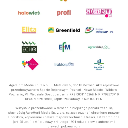
AgroHorti Media Sp. z o.o. ul. Metalowa 5, 60-118 Poznań. Akta rejestrowe
przechowywane w Sądzie Rejonowym Poznań - Nowe Miasto i Wilda w
Poznaniu, VIII Wydziale Gospodarczym, KRS 0001116269, NIP 7792573719,
REGON 529158846, kapitał zakładowy: 3.608.000 PLN.
Wszystkie prezentowane w ramach niniejszego portalu treści są
własnością AgroHorti Media Sp. z o.o, są zastrzeżone i chronione prawem
autorskim, kopiowanie i dalsze rozpowszechnianie treści jest zabronione.
(art. 25 ust. 1 pkt 1b ustawy z 4 lutego 1994 roku o prawie autorskim i
prawach pokrewnych.