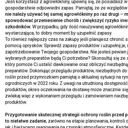
Jeśli korzystasz z agrowłókniny, upewnij się, że posiadasz 
gospodarstwie odpowiedni zapas. Pamiętaj, że ze względów 
nie należy używać tej samej agrowłókniny po raz drugi – 
spowodować przeniesienie chorób i zwiększyć ryzyko inw
szkodników.
W przypadku, gdy ilość nieużywanej agrowłóknin
wystarczająca, to dobry moment by uzupełnić zapasy.
To również najlepszy czas na zakupy jeśli planujesz chronić s
pomocą oprysków. Sprawdź zapasy produktów i uzupełnij je, 
zapotrzebowanie Twojego gospodarstwa. Nie jesteś pewien ja
wybranych preparatów będą Ci potrzebne? Skonsultuj się ze
który pomoże Ci ustalić dawkowanie oraz obliczyć niezbędną
preparatów. Dokonując przeglądu produktów, niezbędnych do
roślin przed przymrozkiem pamiętaj o aktualnej sytuacji na r
ogrodniczych w 2022 roku. Z uwagi na utrudnioną dostępność
produktów, okres oczekiwania na dostawę może znacznie się
zwlekaj więc z wykonaniem przeglądu i zamówieniem niezb
produktów.
Przygotowanie skutecznej strategii ochrony roślin przed
to niełatwe zadanie
, zarówno na etapie planowania, kontroli 
jak i bieżącego reagowania na czynniki atmosferyczne. Każd