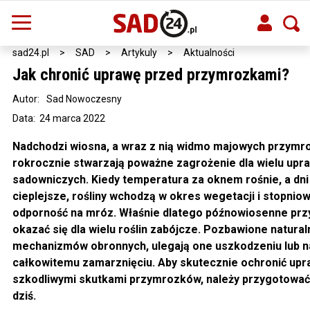
sad24.pl
>
SAD
>
Artykuly
>
Aktualności
Jak chronić uprawę przed przymrozkami?
Autor:
Sad Nowoczesny
Data: 24 marca 2022
Nadchodzi wiosna, a wraz z nią widmo majowych przymr
rokrocznie stwarzają poważne zagrożenie dla wielu upr
sadowniczych. Kiedy temperatura za oknem rośnie, a dni 
cieplejsze, rośliny wchodzą w okres wegetacji i stopnio
odporność na mróz. Właśnie dlatego późnowiosenne pr
okazać się dla wielu roślin zabójcze. Pozbawione natura
mechanizmów obronnych, ulegają one uszkodzeniu lub 
całkowitemu zamarznięciu. Aby skutecznie ochronić upr
szkodliwymi skutkami przymrozków, należy przygotować s
dziś.