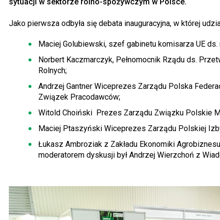
sytuacji w sektorze rolno-spożywczym w Polsce.
Jako pierwsza odbyła się debata inauguracyjna, w której udział
Maciej Golubiewski, szef gabinetu komisarza UE ds. 
Norbert Kaczmarczyk, Pełnomocnik Rządu ds. Prze
Rolnych;
Andrzej Gantner Wiceprezes Zarządu Polska Federa
Związek Pracodawców;
Witold Choiński Prezes Zarządu Związku Polskie M
Maciej Ptaszyński Wiceprezes Zarządu Polskiej Izb
Łukasz Ambroziak z Zakładu Ekonomiki Agrobiznesu 
moderatorem dyskusji był Andrzej Wierzchoń z Wia