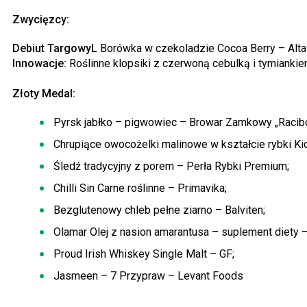
Zwycięzcy:
Debiut TargowyL
Borówka w czekoladzie Cocoa Berry – Alt
Innowacje:
Roślinne klopsiki z czerwoną cebulką i tymiank
Złoty Medal:
Pyrsk jabłko – pigwowiec – Browar Zamkowy „Racibó
Chrupiące owocożelki malinowe w kształcie rybki Kid
Śledź tradycyjny z porem – Perła Rybki Premium;
Chilli Sin Carne roślinne – Primavika;
Bezglutenowy chleb pełne ziarno – Balviten;
Olamar Olej z nasion amarantusa – suplement diety –
Proud Irish Whiskey Single Malt – GF;
Jasmeen – 7 Przypraw – Levant Foods