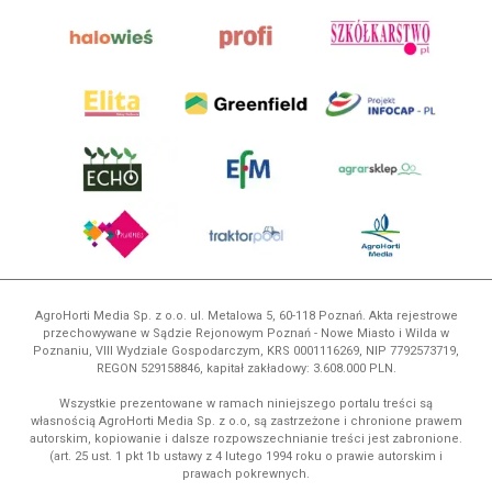
AgroHorti Media Sp. z o.o. ul. Metalowa 5, 60-118 Poznań. Akta rejestrowe
przechowywane w Sądzie Rejonowym Poznań - Nowe Miasto i Wilda w
Poznaniu, VIII Wydziale Gospodarczym, KRS 0001116269, NIP 7792573719,
REGON 529158846, kapitał zakładowy: 3.608.000 PLN.
Wszystkie prezentowane w ramach niniejszego portalu treści są
własnością AgroHorti Media Sp. z o.o, są zastrzeżone i chronione prawem
autorskim, kopiowanie i dalsze rozpowszechnianie treści jest zabronione.
(art. 25 ust. 1 pkt 1b ustawy z 4 lutego 1994 roku o prawie autorskim i
prawach pokrewnych.