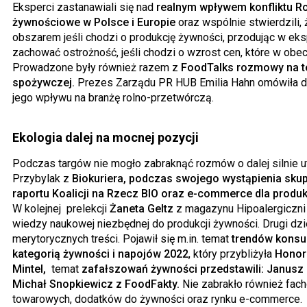
Eksperci zastanawiali się nad
realnym wpływem konfliktu R
żywnościowe w Polsce i Europie
oraz wspólnie stwierdzili,
obszarem jeśli chodzi o produkcję żywności, przodując w eks
zachować ostrożność, jeśli chodzi o wzrost cen, które w obecn
Prowadzone były również razem z
FoodTalks rozmowy na te
spożywczej.
Prezes Zarządu PR HUB Emilia Hahn omówiła dz
jego wpływu na branżę rolno-przetwórczą.
Ekologia dalej na mocnej pozycji
Podczas targów nie mogło zabraknąć rozmów o dalej silnie 
Przybylak z
Biokuriera, podczas swojego wystąpienia skup
raportu Koalicji na Rzecz BIO oraz e-commerce dla prod
W kolejnej prelekcji
Żaneta Geltz
z magazynu Hipoalergiczni 
wiedzy naukowej niezbędnej do produkcji żywności. Drugi dzi
merytorycznych treści. Pojawił się m.in. temat
trendów konsu
kategorią żywności i napojów 2022
, który przybliżyła
Honor
Mintel,
temat
zafałszowań żywności przedstawili: Janusz 
Michał Snopkiewicz z FoodFakty.
Nie zabrakło również fac
towarowych, dodatków do żywności oraz rynku e-commerce.