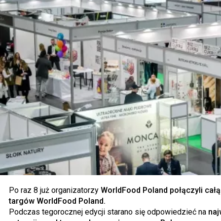
Po raz 8 już organizatorzy
WorldFood Poland połączyli cał
targów WorldFood Poland.
Podczas tegorocznej edycji starano się odpowiedzieć na
naj