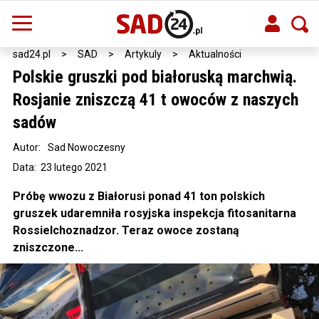
sad24.pl
>
SAD
>
Artykuly
>
Aktualności
Polskie gruszki pod białoruską marchwią.
Rosjanie zniszczą 41 t owoców z naszych
sadów
Autor:
Sad Nowoczesny
Data: 23 lutego 2021
Próbę wwozu z Białorusi ponad 41 ton polskich
gruszek udaremniła rosyjska inspekcja fitosanitarna
Rossielchoznadzor. Teraz owoce zostaną
zniszczone...