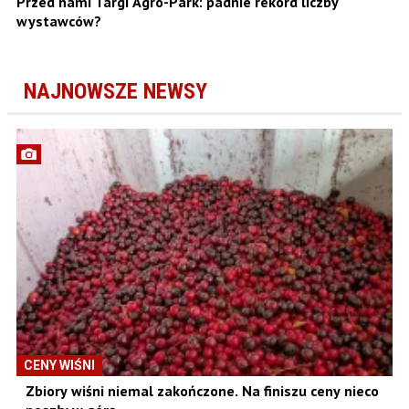
Przed nami Targi Agro-Park: padnie rekord liczby
wystawców?
NAJNOWSZE NEWSY
CENY WIŚNI
Zbiory wiśni niemal zakończone. Na finiszu ceny nieco