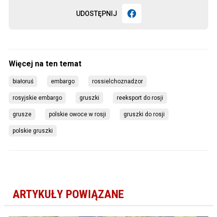
UDOSTĘPNIJ
białoruś
embargo
rossielchoznadzor
rosyjskie embargo
gruszki
reeksport do rosji
grusze
polskie owoce w rosji
gruszki do rosji
polskie gruszki
ARTYKUŁY POWIĄZANE