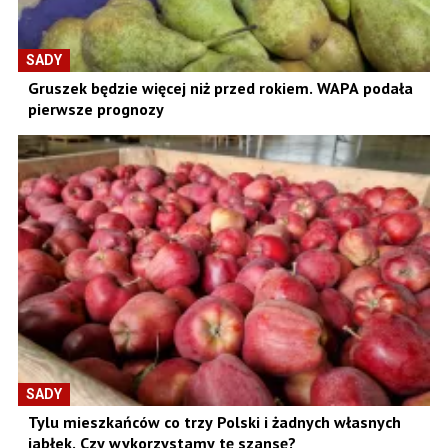
SADY
Gruszek będzie więcej niż przed rokiem. WAPA podała
pierwsze prognozy
SADY
Tylu mieszkańców co trzy Polski i żadnych własnych
jabłek. Czy wykorzystamy tę szansę?